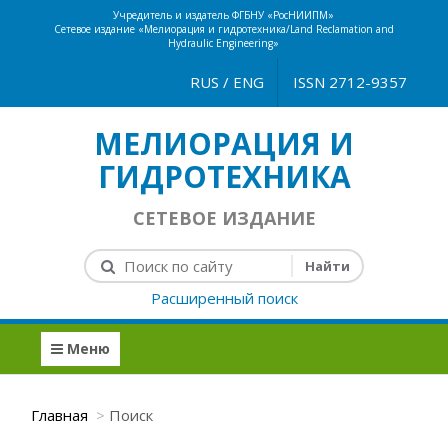
Учредитель и издатель ФГБНУ «РосНИИПМ»
Сетевое издание «Мелиорация и гидротехника/Land Reclamation and
Hydraulic Engineering»
RUS
/
ENG
ISSN 2712-9357
МЕЛИОРАЦИЯ И
ГИДРОТЕХНИКА
СЕТЕВОЕ ИЗДАНИЕ
Расширенный поиск
Меню
Главная
Поиск