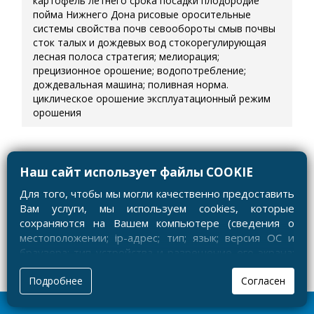
картофель летнего срока посадки
плодородие
пойма Нижнего Дона
рисовые оросительные
системы
свойства почв
севообороты
смыв почвы
сток талых и дождевых вод
стокорегулирующая
лесная полоса
стратегия; мелиорация;
прецизионное орошение; водопотребление;
дождевальная машина; поливная норма.
циклическое орошение
эксплуатационный режим
орошения
Партнеры
Наш сайт использует файлы COOKIE
Для того, чтобы мы могли качественно предоставить
Вам услуги, мы используем cookies, которые
сохраняются на Вашем компьютере (сведения о
местоположении; ip-адрес; тип; язык; версия ОС и
браузера; тип устройства и разрешение его экрана;
источник, откуда пришел на сайт пользователь;
Подробнее
Согласен
какие страницы открывает и на какие кнопки
нажимает пользователь; эта же информация
используется для обработки статистических данных