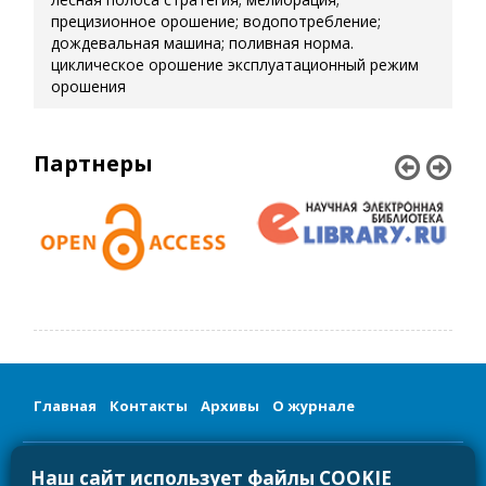
прецизионное орошение; водопотребление;
дождевальная машина; поливная норма.
циклическое орошение
эксплуатационный режим
орошения
Партнеры
Главная
Контакты
Архивы
О журнале
Сетевое издание «Мелиорация и гидротехника/Land
Наш сайт использует файлы COOKIE
Reclamation and Hydraulic Engineering»