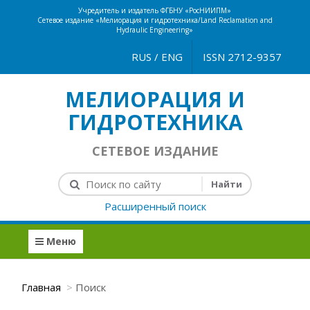
Учредитель и издатель ФГБНУ «РосНИИПМ»
Сетевое издание «Мелиорация и гидротехника/Land Reclamation and
Hydraulic Engineering»
RUS
/
ENG
ISSN 2712-9357
МЕЛИОРАЦИЯ И
ГИДРОТЕХНИКА
СЕТЕВОЕ ИЗДАНИЕ
Расширенный поиск
Меню
Главная
Поиск