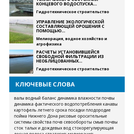
КОНЦЕВОГО ВОДОСПУСКА...
Гидротехническое строительство
УПРАВЛЕНИЕ ЭКОЛОГИЧЕСКОЙ
СОСТАВЛЯЮЩЕЙ ОРОШЕНИЯ С
ПОМОЩЬЮ...
Мелиорация, водное хозяйство и
агрофизика
РАСЧЕТЫ УСТАНОВИВШЕЙСЯ
СВОБОДНОЙ ФИЛЬТРАЦИИ ИЗ
НЕОБЛИЦОВАННЫХ...
Гидротехническое строительство
КЛЮЧЕВЫЕ СЛОВА
валы
водный баланс
динамика влажности почвы
динамика фактического водопотребления
канавы
картофель летнего срока посадки
плодородие
пойма Нижнего Дона
рисовые оросительные
системы
свойства почв
севообороты
смыв почвы
сток талых и дождевых вод
стокорегулирующая
лесная полоса
стратегия; мелиорация;