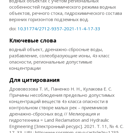
водных объектах с учетом региональных
особенностей гидрохимического режима водных
объектов, речного стока, гидрохимического состава
верхних горизонтов подземных вод.
doi:
10.31774/2712-9357-2021-11-4-17-33
Ключевые слова
водный объект, дренажно-сбросные воды,
разбавление, солеобразующие ионы, 4э класс
опасности, региональные допустимые
концентрации
Для цитирования
Дрововозова Т. И., Паненко Н. Н., Кулакова Е. С.
Причины несоблюдения предельно допустимых
концентраций веществ 4э класса опасности в
контрольном створе малых рек – приемников
дренажно-сбросных вод // Мелиорация и
гидротехника = Land Reclamation and Hydraulic
Engineering [Электронный ресурс]. 2021. Т. 11, № 4. С.
17–33. URL: http:www.rosniipm-sm.ru/article?n=1235