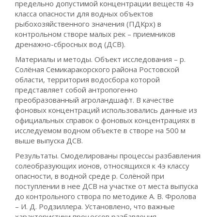
предельно допустимой концентрации веществ 4э
класса опасности для водных объектов
рыбохозяйственного значения (ПДКрх) в
контрольном створе малых рек – приемников
дренажно-сбросных вод (ДСВ).
Материалы и методы. Объект исследования – р.
Солёная Семикаракорского района Ростовской
области, территория водосбора которой
представляет собой антропогенно
преобразованный агроландшафт. В качестве
фоновых концентраций использовались данные из
официальных справок о фоновых концентрациях в
исследуемом водном объекте в створе на 500 м
выше выпуска ДСВ.
Результаты. Смоделированы процессы разбавления
солеобразующих ионов, относящихся к 4э классу
опасности, в водной среде р. Солёной при
поступлении в нее ДСВ на участке от места выпуска
до контрольного створа по методике А. В. Фролова
– И. Д. Родзиллера. Установлено, что важные
характеристики процессов разбавления –