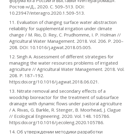
форума юга России и выставки «Интерагромаш».
Ростов н/Д., 2020. С. 509–513. DOI:
10.23947/interagro.2020.1.509-513.
11. Evaluation of changing surface water abstraction
reliability for supplemental irrigation under climate
change / M. Rio, D. Rey, C. Prudhomme, I. P. Holman //
Agricultural Water Management. 2018. Vol. 206. P. 200–
208. DOI: 10.1016/j.agwat.2018.05.005.
12. Singh A. Assessment of different strategies for
managing the water resources problems of irrigated
agriculture // Agricultural Water Management. 2018. Vol.
208. P. 187–192.
https:doi.org/10.1016/j.agwat.2018.06.021.
13. Nitrate removal and secondary effects of a
woodchip bioreactor for the treatment of subsurface
drainage with dynamic flows under pastoral agriculture
/ A. Rivas, G. Barkle, R. Stenger, B. Moorhead, J. Clague
// Ecological Engineering. 2020. Vol. 148. 105786.
https:doi.org/10.1016/j.ecoleng.2020.105786.
14. Об утверждении методики разработки