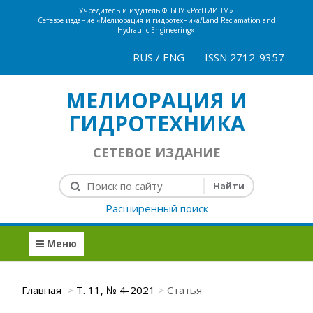
Учредитель и издатель ФГБНУ «РосНИИПМ»
Сетевое издание «Мелиорация и гидротехника/Land Reclamation and
Hydraulic Engineering»
RUS
/
ENG
ISSN 2712-9357
МЕЛИОРАЦИЯ И
ГИДРОТЕХНИКА
СЕТЕВОЕ ИЗДАНИЕ
Расширенный поиск
Меню
Главная
Т. 11, № 4-2021
Статья