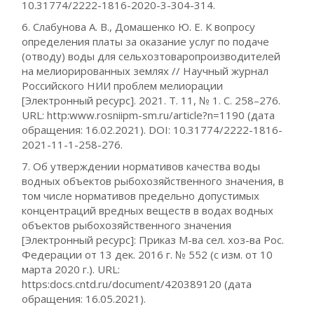
10.31774/2222-1816-2020-3-304-314.
6. Слабунова А. В., Домашенко Ю. Е. К вопросу
определения платы за оказание услуг по подаче
(отводу) воды для сельхозтоваропроизводителей
на мелиорированных землях // Научный журнал
Российского НИИ проблем мелиорации
[Электронный ресурс]. 2021. Т. 11, № 1. С. 258–276.
URL: http:www.rosniipm-sm.ru/article?n=1190 (дата
обращения: 16.02.2021). DOI: 10.31774/2222-1816-
2021-11-1-258-276.
7. Об утверждении нормативов качества воды
водных объектов рыбохозяйственного значения, в
том числе нормативов предельно допустимых
концентраций вредных веществ в водах водных
объектов рыбохозяйственного значения
[Электронный ресурс]: Приказ М-ва сел. хоз-ва Рос.
Федерации от 13 дек. 2016 г. № 552 (с изм. от 10
марта 2020 г.). URL:
https:docs.cntd.ru/document/420389120 (дата
обращения: 16.05.2021).