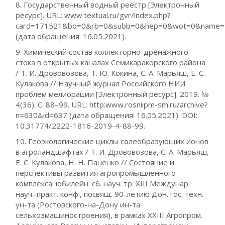
8. Государственный водный реестр [Электронный
ресурс]. URL: www.textual.ru/gvr/index.php?
card=171521&bo=0&rb=0&subb=0&hep=0&wot=0&nam
(дата обращения: 16.05.2021).
9. Химический состав коллекторно-дренажного
стока в открытых каналах Семикаракорского района
/ Т. И. Дрововозова, Т. Ю. Кокина, С. А. Марьяш, Е. С.
Кулакова // Научный журнал Российского НИИ
проблем мелиорации [Электронный ресурс]. 2019. №
4(36). С. 88–99. URL: http:www.rosniipm-sm.ru/archive?
n=630&id=637 (дата обращения: 16.05.2021). DOI:
10.31774/2222-1816-2019-4-88-99.
10. Геоэкологические циклы солеобразующих ионов
в агроландшафтах / Т. И. Дрововозова, С. А. Марьяш,
Е. С. Кулакова, Н. Н. Паненко // Состояние и
перспективы развития агропромышленного
комплекса: юбилейн. сб. науч. тр. XIII Междунар.
науч.-практ. конф., посвящ. 90-летию Дон. гос. техн.
ун-та (Ростовского-на-Дону ин-та
сельхозмашиностроения), в рамках XXIII Агропром.