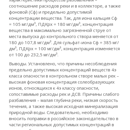
соотношение расходов реки и в коллекторе, а также
фоновой (Cф) и предельно допустимой
концентрации вещества. Так, для иона кальция Сф
= 105 мг/дм³, ПДКрх = 180 мг/дм³, концентрация
вещества в максимально загрязненной струе от
места выпуска до контрольного створа меняется от
180 до 107,8 мг/дм³. Для сульфат-иона Сф = 385 мг/
дм³, ПДКрх = 100 мг/дм³, концентрация изменяется
от 100 до 232,5 мг/дм³.
Выводы. Установлено, что причины несоблюдения
предельно допустимых концентраций веществ 4э
класса опасности в контрольном створе малых рек –
высокая фоновая концентрация солеобразующих
ионов, относящихся к 4э классу опасности,
сопоставимые расходы рек и ДСВ. Причины слабого
разбавления – малая глубина реки, низкая скорость
течения, а также высокая исходная минерализация
природной воды. Следовательно, необходимо
вносить поправки в российское законодательство в
части региональных допустимых концентраций в