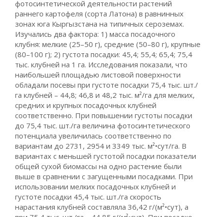
фотосинтетической деятельности растений
раннего картофеля (сорта Латона) в равнинных
зонах юга Кыргызстана на типичных сероземах.
Изучались два фактора: 1) масса посадочного
клубня: мелкие (25–50 г), средние (50–80 г), крупные
(80–100 г); 2) густота посадки: 45,4; 55,4; 65,4; 75,4
тыс. клубней на 1 га. Исследования показали, что
наибольшей площадью листовой поверхности
обладали посевы при густоте посадки 75,4 тыс. шт./
га клубней – 44,8; 46,8 и 48,2 тыс. м²/га для мелких,
средних и крупных посадочных клубней
соответственно. При повышении густоты посадки
до 75,4 тыс. шт./га величина фотосинтетического
потенциала увеличилась соответственно по
вариантам до 2731, 2954 и 3349 тыс. м²•сут/га. В
вариантах с меньшей густотой посадки показатели
общей сухой биомассы на одно растение были
выше в сравнении с загущенными посадками. При
использовании мелких посадочных клубней и
густоте посадки 45,4 тыс. шт./га скорость
нарастания клубней составляла 36,42 г/(м²•сут), а