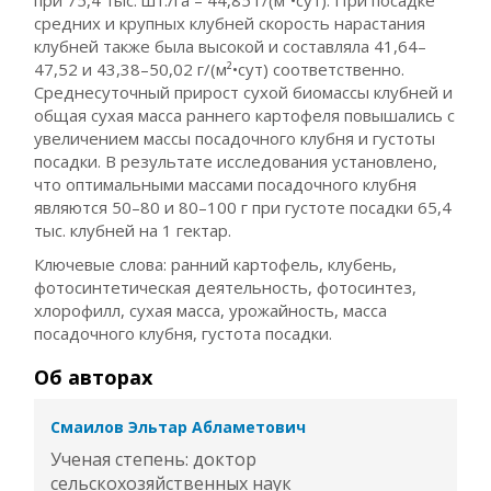
при 75,4 тыс. шт./га – 44,85 г/(м²•сут). При посадке
средних и крупных клубней скорость нарастания
клубней также была высокой и составляла 41,64–
47,52 и 43,38–50,02 г/(м²•сут) соответственно.
Среднесуточный прирост сухой биомассы клубней и
общая сухая масса раннего картофеля повышались с
увеличением массы посадочного клубня и густоты
посадки. В результате исследования установлено,
что оптимальными массами посадочного клубня
являются 50–80 и 80–100 г при густоте посадки 65,4
тыс. клубней на 1 гектар.
Ключевые слова: ранний картофель, клубень,
фотосинтетическая деятельность, фотосинтез,
хлорофилл, сухая масса, урожайность, масса
посадочного клубня, густота посадки.
Об авторах
Смаилов Эльтар Абламетович
Ученая степень: доктор
сельскохозяйственных наук