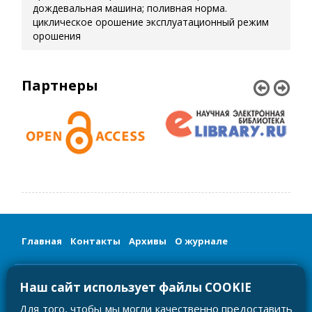
дождевальная машина; поливная норма.
циклическое орошение
эксплуатационный режим
орошения
Партнеры
Главная
Контакты
Архивы
О журнале
Сетевое издание «Мелиорация и гидротехника/Land
Наш сайт использует файлы COOKIE
Reclamation and Hydraulic Engineering»
Регистрационный номер и дата принятия решения о
регистрации: серия ЭЛ № ФС 77-81585 от 03.08.2021
Для того, чтобы мы могли качественно предоставить