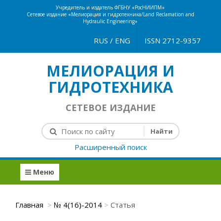
Учредитель и издатель ФГБНУ «РосНИИПМ»
Сетевое издание «Мелиорация и гидротехника/Land Reclamation and
Hydraulic Engineering»
RUS
/
ENG
ISSN 2712-9357
МЕЛИОРАЦИЯ И
ГИДРОТЕХНИКА
СЕТЕВОЕ ИЗДАНИЕ
Расширенный поиск
Меню
Главная
№ 4(16)-2014
Статья