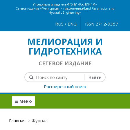
Учредитель и издатель ФГБНУ «РосНИИПМ»
Сетевое издание «Мелиорация и гидротехника/Land Reclamation and
Hydraulic Engineering»
RUS
/
ENG
ISSN 2712-9357
МЕЛИОРАЦИЯ И
ГИДРОТЕХНИКА
СЕТЕВОЕ ИЗДАНИЕ
Расширенный поиск
Меню
Главная
Журнал