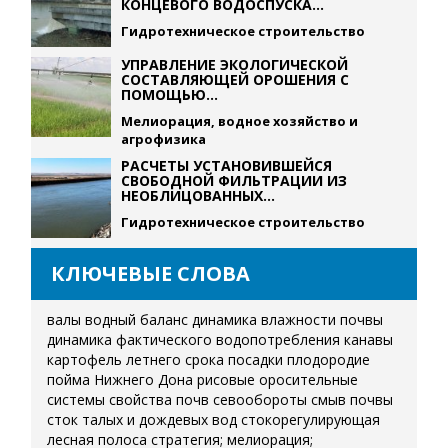
КОНЦЕВОГО ВОДОСПУСКА...
Гидротехническое строительство
УПРАВЛЕНИЕ ЭКОЛОГИЧЕСКОЙ
СОСТАВЛЯЮЩЕЙ ОРОШЕНИЯ С
ПОМОЩЬЮ...
Мелиорация, водное хозяйство и
агрофизика
РАСЧЕТЫ УСТАНОВИВШЕЙСЯ
СВОБОДНОЙ ФИЛЬТРАЦИИ ИЗ
НЕОБЛИЦОВАННЫХ...
Гидротехническое строительство
КЛЮЧЕВЫЕ СЛОВА
валы
водный баланс
динамика влажности почвы
динамика фактического водопотребления
канавы
картофель летнего срока посадки
плодородие
пойма Нижнего Дона
рисовые оросительные
системы
свойства почв
севообороты
смыв почвы
сток талых и дождевых вод
стокорегулирующая
лесная полоса
стратегия; мелиорация;