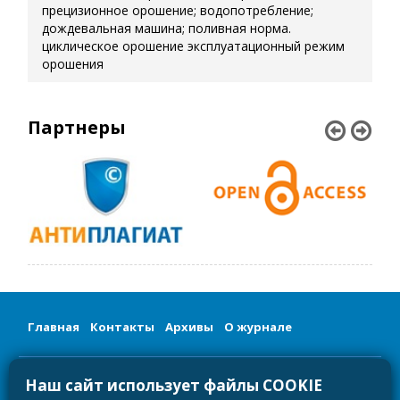
прецизионное орошение; водопотребление;
дождевальная машина; поливная норма.
циклическое орошение
эксплуатационный режим
орошения
Партнеры
Главная
Контакты
Архивы
О журнале
Сетевое издание «Мелиорация и гидротехника/Land
Наш сайт использует файлы COOKIE
Reclamation and Hydraulic Engineering»
Регистрационный номер и дата принятия решения о