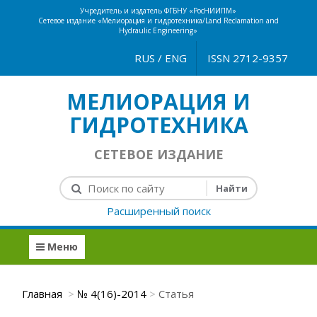
Учредитель и издатель ФГБНУ «РосНИИПМ»
Сетевое издание «Мелиорация и гидротехника/Land Reclamation and
Hydraulic Engineering»
RUS
/
ENG
ISSN 2712-9357
МЕЛИОРАЦИЯ И
ГИДРОТЕХНИКА
СЕТЕВОЕ ИЗДАНИЕ
Расширенный поиск
Меню
Главная
№ 4(16)-2014
Статья