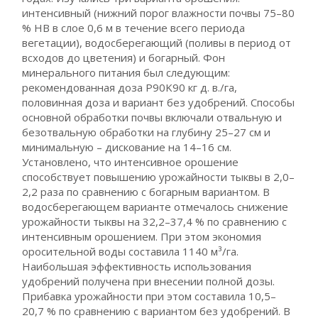
интенсивный (нижний порог влажности почвы 75–80
% НВ в слое 0,6 м в течение всего периода
вегетации), водосберегающий (поливы в период от
всходов до цветения) и богарный. Фон
минерального питания был следующим:
рекомендованная доза P90K90 кг д. в./га,
половинная доза и вариант без удобрений. Способы
основной обработки почвы включали отвальную и
безотвальную обработки на глубину 25–27 см и
минимальную – дискование на 14–16 см.
Установлено, что интенсивное орошение
способствует повышению урожайности тыквы в 2,0–
2,2 раза по сравнению с богарным вариантом. В
водосберегающем варианте отмечалось снижение
урожайности тыквы на 32,2–37,4 % по сравнению с
интенсивным орошением. При этом экономия
оросительной воды составила 1140 м³/га.
Наибольшая эффективность использования
удобрений получена при внесении полной дозы.
Прибавка урожайности при этом составила 10,5–
20,7 % по сравнению с вариантом без удобрений. В