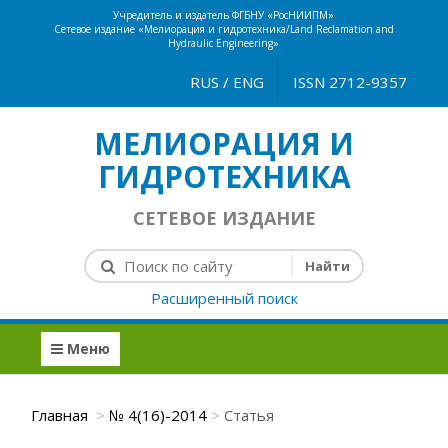
Учредитель и издатель ФГБНУ «РосНИИПМ»
Сетевое издание «Мелиорация и гидротехника/Land Reclamation and
Hydraulic Engineering»
RUS
/
ENG
ISSN 2712-9357
МЕЛИОРАЦИЯ И
ГИДРОТЕХНИКА
СЕТЕВОЕ ИЗДАНИЕ
Расширенный поиск
Меню
Главная
№ 4(16)-2014
Статья