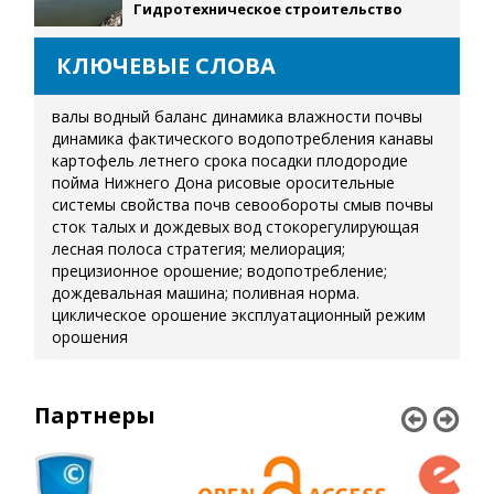
Гидротехническое строительство
КЛЮЧЕВЫЕ СЛОВА
валы
водный баланс
динамика влажности почвы
динамика фактического водопотребления
канавы
картофель летнего срока посадки
плодородие
пойма Нижнего Дона
рисовые оросительные
системы
свойства почв
севообороты
смыв почвы
сток талых и дождевых вод
стокорегулирующая
лесная полоса
стратегия; мелиорация;
прецизионное орошение; водопотребление;
дождевальная машина; поливная норма.
циклическое орошение
эксплуатационный режим
орошения
Партнеры