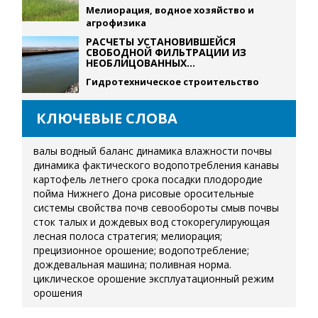
Мелиорация, водное хозяйство и
агрофизика
РАСЧЕТЫ УСТАНОВИВШЕЙСЯ
СВОБОДНОЙ ФИЛЬТРАЦИИ ИЗ
НЕОБЛИЦОВАННЫХ...
Гидротехническое строительство
КЛЮЧЕВЫЕ СЛОВА
валы
водный баланс
динамика влажности почвы
динамика фактического водопотребления
канавы
картофель летнего срока посадки
плодородие
пойма Нижнего Дона
рисовые оросительные
системы
свойства почв
севообороты
смыв почвы
сток талых и дождевых вод
стокорегулирующая
лесная полоса
стратегия; мелиорация;
прецизионное орошение; водопотребление;
дождевальная машина; поливная норма.
циклическое орошение
эксплуатационный режим
орошения