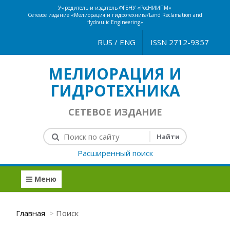
Учредитель и издатель ФГБНУ «РосНИИПМ»
Сетевое издание «Мелиорация и гидротехника/Land Reclamation and
Hydraulic Engineering»
RUS
/
ENG
ISSN 2712-9357
МЕЛИОРАЦИЯ И
ГИДРОТЕХНИКА
СЕТЕВОЕ ИЗДАНИЕ
Расширенный поиск
Меню
Главная
Поиск