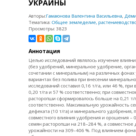
УКРАИНЫ
Авторы:
Гамаюнова Валентина Васильевна
,
Дёми
Тематика:
Общее земледелие, растениеводств
Просмотры:
3823
Аннотация
Целью исследований являлось изучение влияни
(без удобрений, минеральное удобрение, органи
сочетании с минеральным) на различных фонах 
вариантах без полива при внесении минерально
исследований составил 0,16 т/га, или 46 %, при в
0,20 т/га и 57 % соответственно; при совместн
расторопши сформировалось больше на 0,21 т/га,
соответственно. Максимальную урожайность сем
дефеката (10 т/га) и минерального удобрения, п
совместного влияния удобрения и орошения – 0
семян расторопши на 218–284 %, а совместное
урожайности на 309–406 %. Под влиянием фона 