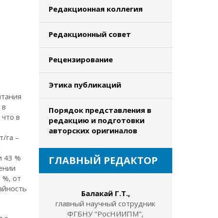
Редакционная коллегия
Редакционный совет
Рецензирование
Этика публикаций
итания
 в
Порядок представления в
 что в
редакцию и подготовки
авторских оригиналов
т/га –
н
и 43 %
ГЛАВНЫЙ РЕДАКТОР
нении
 %, от
айность
Балакай Г.Т.,
главный научный сотрудник
ФГБНУ "РосНИИПМ",