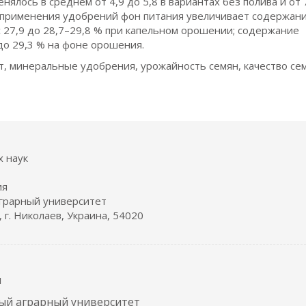
ялось в среднем от 4,9 до 5,8 в вариантах без полива и от 
 применения удобрений фон питания увеличивает содержан
 с 27,9 до 28,7–29,8 % при капельном орошении; содержание
8 до 29,3 % на фоне орошения.
т, минеральные удобрения, урожайность семян, качество се
х наук
ия
грарный университет
 г. Николаев, Украина, 54020
я
ый аграрный университет