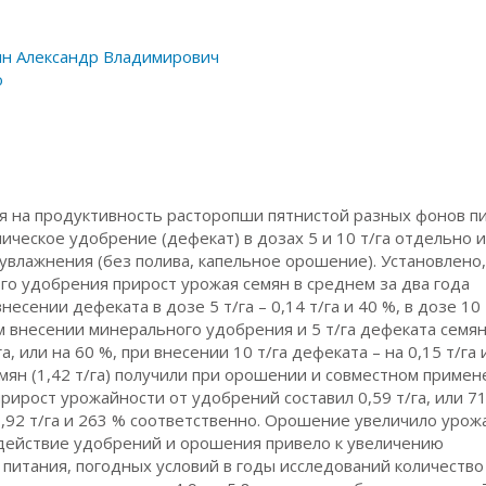
н Александр Владимирович
о
я на продуктивность расторопши пятнистой разных фонов п
ческое удобрение (дефекат) в дозах 5 и 10 т/га отдельно и
увлажнения (без полива, капельное орошение). Установлено,
го удобрения прирост урожая семян в среднем за два года
несении дефеката в дозе 5 т/га – 0,14 т/га и 40 %, в дозе 10 
ом внесении минерального удобрения и 5 т/га дефеката семя
 или на 60 %, при внесении 10 т/га дефеката – на 0,15 т/га 
ян (1,42 т/га) получили при орошении и совместном приме
рирост урожайности от удобрений составил 0,59 т/га, или 71
,92 т/га и 263 % соответственно. Орошение увеличило урож
 действие удобрений и орошения привело к увеличению
питания, погодных условий в годы исследований количество