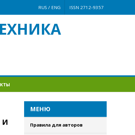
RUS
/
ENG
ISSN 2712-9357
ЕХНИКА
АКТЫ
МЕНЮ
 И
Правила для авторов