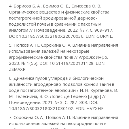
4. Борисов Б. А., Ефимов О. Е., Елисеева О. В.
Органическое вещество и физические свойства
постагрогенной эродированной дерново-
подзолистой почвы в сравнении с пахотным
аналогом // Почвоведение. 2022. № 7. С. 909–917.
DOI: 10.31857/S0032180X22070036. EDN: GURYIL.
5. Попков А. П., Сорокина О. А. Влияние направления
использования залежей на некоторые
агрофизические свойства почв // АгроЭкоИнфо.
2023. № 1(55). DOI: 10.51419/202131128. EDN:
ZSMAXP.
6. Динамика пулов углерода и биологической
активности агродерново-подзолов южной тайги в
ходе постагрогенной эволюции / И. Н. Курганова, В.
М. Телеснина, В. О. Лопес Де Гереню [и др.] //
Почвоведение. 2021. № 3. С. 287–303. DOI:
10.31857/S0032180X21030102. EDN: HVZXHE.
7. Сорокина О. А., Попков А. П. Влияние направления
использования залежей на плодородие почв в