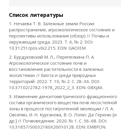
Список литературы
1. Нечаева Т. В. Залежные земли России:
распространение, агроэкологическое состояние и
перспективы использования (обзор) // Почвы и
окружающая среда. 2023. Т. 6, № 2. DOI:
10.31251/pos.v6i2.215. EDN: GAOIEM.
2. Бурдуковский М. Л., Перепелкина П. А.
Агроэкологическое состояние почв и
восстановление растительности в залежных
экосистемах // Биота и среда природных
территорий. 2022. Т. 10, № 2. С. 28–36. DOI:
10.37102/2782-1978_2022_2_3. EDN: GBXJAX.
3. Изменение денситометрического фракционного
состава органического вещества почв лесостепной
зоны в процессе постагрогенной эволюции / Л. А.
Овсепян, И. Н. Курганова, В. О. Лопес Де Гереню [и
др.] // Почвоведение. 2020. № 1. С. 56–68. DOI:
10.31857/S0032180X20010128. EDN: EMBFON.