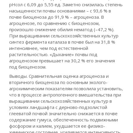
рНсол с 6,09 до 5,55 ед. Заметно снизилась степень
насыщенности почвы основаниями – с 93,6 % в
почве биоценоза до 91,9 % – агроценоза. В
агроценозе, по сравнению с биоценозом,
произошло снижение обилия нематод (–47,2 %).
При выращивании сельскохозяйственных культур
синтез фермента каталаза в почве был на 31,8 %
интенсивнее, чем под естественной
растительностью. «Дыхание» почвы под
агроценозом превышает на 30,2 % его значения
под биоценозом.
Выводы. Сравнительная оценка агроценоза и
вторичного биоценоза по основным эколого-
агрохимическим показателям позволила установить,
что в процессе антропогенного вмешательства при
выращивании сельскохозяйственных культур в
условиях ландшафта с дерново-подзолистой
глееватой почвой значительно снижается в почве
содержание гумуса, обеспеченность подвижными
фосфором и калием, ухудшается ее физико-
химическое состояние, усиливается интенсивность