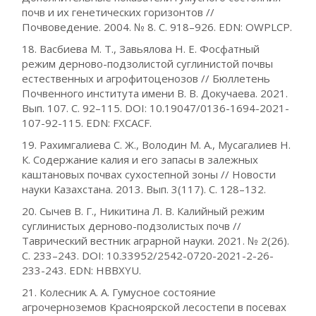
почв и их генетических горизонтов //
Почвоведение. 2004. № 8. С. 918–926. EDN: OWPLCP.
18. Васбиева М. Т., Завьялова Н. Е. Фосфатный
режим дерново-подзолистой суглинистой почвы
естественных и агрофитоценозов // Бюллетень
Почвенного института имени В. В. Докучаева. 2021.
Вып. 107. С. 92–115. DOI: 10.19047/0136-1694-2021-
107-92-115. EDN: FXCACF.
19. Рахимгалиева С. Ж., Володин М. А., Мусагалиев Н.
К. Содержание калия и его запасы в залежных
каштановых почвах сухостепной зоны // Новости
науки Казахстана. 2013. Вып. 3(117). С. 128–132.
20. Сычев В. Г., Никитина Л. В. Калийный режим
суглинистых дерново-подзолистых почв //
Таврический вестник аграрной науки. 2021. № 2(26).
С. 233–243. DOI: 10.33952/2542-0720-2021-2-26-
233-243. EDN: HBBXYU.
21. Колесник А. А. Гумусное состояние
агрочерноземов Красноярской лесостепи в посевах