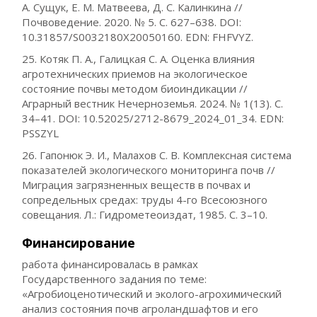
А. Сущук, Е. М. Матвеева, Д. С. Калинкина //
Почвоведение. 2020. № 5. С. 627–638. DOI:
10.31857/S0032180X20050160. EDN: FHFVYZ.
25. Котяк П. А., Галицкая С. А. Оценка влияния
агротехнических приемов на экологическое
состояние почвы методом биоиндикации //
Аграрный вестник Нечерноземья. 2024. № 1(13). С.
34–41. DOI: 10.52025/2712-8679_2024_01_34. EDN:
PSSZYL
26. Гапонюк Э. И., Малахов С. В. Комплексная система
показателей экологического мониторинга почв //
Миграция загрязненных веществ в почвах и
сопредельных средах: труды 4-го Всесоюзного
совещания. Л.: Гидрометеоиздат, 1985. С. 3–10.
Финансирование
работа финансировалась в рамках
Государственного задания по теме:
«Агробиоценотический и эколого-агрохимический
анализ состояния почв агроландшафтов и его