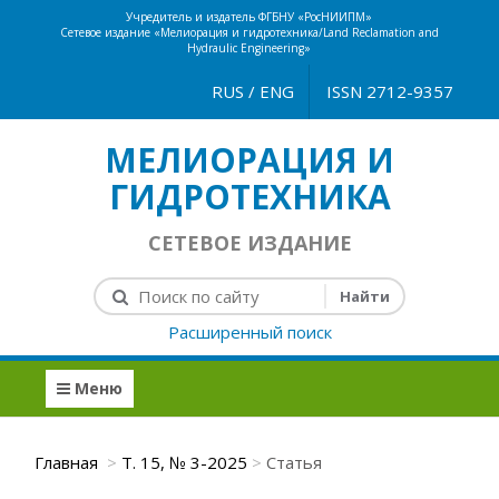
Учредитель и издатель ФГБНУ «РосНИИПМ»
Сетевое издание «Мелиорация и гидротехника/Land Reclamation and
Hydraulic Engineering»
RUS
/
ENG
ISSN 2712-9357
МЕЛИОРАЦИЯ И
ГИДРОТЕХНИКА
СЕТЕВОЕ ИЗДАНИЕ
Расширенный поиск
Меню
Главная
Т. 15, № 3-2025
Статья