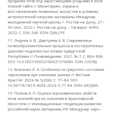
профилях почв под зарастающими угодьями в зоне
Южной тайги // Мониторинг, охрана и
восстановление почвенных экосистем в условиях
антропогенной нагрузки: материалы Междунар.
молодежной научной школы, г. Ростов-на-Дону, 27–
30 сент. 2022 г. Ростов-на-Дону – Таганрог: ЮФУ,
2022. С. 336–340. EDN: QMLCPF.
11. Леднев А. В., Дмитриев А. В. Современные
почвообразовательные процессы в постагрогенных
дерново-подзолистых почвах Удмуртской
Республики // Почвоведение. 2021. № 7. С. 884–896.
DOI: 10.31857/S0032180X2107008X. EDN: CISOBJ.
12. Власенко О. А. Особенности гумусного состояния
черноземов при освоении залежи // Вестник
КрасГАУ. 2024. № 5(206). С. 77–84. DOI:
10.36718/1819-4036-2024-5-77-84. EDN: GKDJWS.
13. Попков А. П. Оценка агрохимических свойств
почв залежей при их освоении в Красноярской
лесостепи // Инновационные тенденции развития
российской науки: материалы XVI Междунар. науч.-