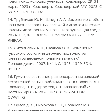
практ. конф. молодых ученых, г. Красноярск, 29–31
марта 2023 г. Красноярск: Красноярский ГАУ, 2023. С.
89–95. EDN:SYGTDZ.
14. Трубников Ю. Н., Шпедт А. А. Изменение свойств
почв разновозрастных залежей и агротехнические
приемы их освоения // Почвы и окружающая среда.
2024. Т. 7, № 3. DOI: 10.31251/pos.v7i3.279. EDN:
RNJRAR.
15. Литвинович А. В., Павлова О. Ю. Изменение
гумусного состояния дерново-подзолистой
глееватой песчаной почвы на залежи //
Почвоведение. 2007. № 11. С. 1323–1329. EDN:
IBCEEZ.
16. Гумусное состояние разновозрастных залежей
лесостепной зоны Прибайкалья / С. Ю. Зорина, Л. Г.
Соколова, Н. В. Дорофеев, С. Г. Казановский //
Вестник ИрГСХА. 2020. № 96. С. 16–24. EDN:
QWWFTG.
17. Орлов Д. С., Бирюкова О. Н., Розанова М. С.
Дополнительные показатели гумусного состояния