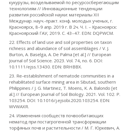
кукурузы, возделываемой по ресурсосберегающим
технологиям // Инновационные тенденции
развития российской науки: материалы XII
Междунар. науч.-практ. конф. молодых ученых, г.
Красноярск, 8–9 апр. 2019 г. В 2ч. Ч. I. – Красноярск:
Красноярский ГАУ, 2019. С. 43–47. EDN: DQPWCM.
22. Effects of land use and soil properties on taxon
richness and abundance of soil assemblages / V. J.
Burton, A. Baselga, A. De Palma [et al.] // European
Journal of Soil Science. 2023. Vol. 74, no. 6. DOI:
10.1111/ejss.13430. EDN: BRHBBX.
23. Re-establishment of nematode communities in a
rehabilitated surface mining area in Sibutad, southern
Philippines / J. G. Martinez, T. Moens, K. A. Balondo [et
al.] // European Journal of Soil Biology. 2021. Vol. 102. P.
103254. DOI: 10.1016/j.ejsobi.2020.103254. EDN:
WVWAXR.
24. Изменения сообществ почвообитающих
нематод при постагрогенной трансформации
торфяных почв и растительности / М. Г. Юркевич, А.