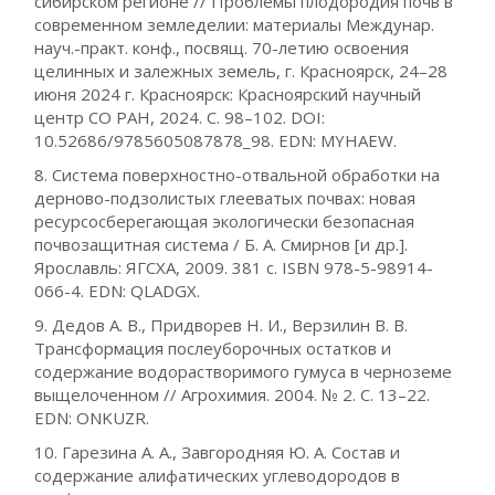
сибирском регионе // Проблемы плодородия почв в
современном земледелии: материалы Междунар.
науч.-практ. конф., посвящ. 70-летию освоения
целинных и залежных земель, г. Красноярск, 24–28
июня 2024 г. Красноярск: Красноярский научный
центр СО РАН, 2024. С. 98–102. DOI:
10.52686/9785605087878_98. EDN: MYHAEW.
8. Система поверхностно-отвальной обработки на
дерново-подзолистых глееватых почвах: новая
ресурсосберегающая экологически безопасная
почвозащитная система / Б. А. Смирнов [и др.].
Ярославль: ЯГСХА, 2009. 381 с. ISBN 978-5-98914-
066-4. EDN: QLADGX.
9. Дедов А. В., Придворев Н. И., Верзилин В. В.
Трансформация послеуборочных остатков и
содержание водорастворимого гумуса в черноземе
выщелоченном // Агрохимия. 2004. № 2. С. 13–22.
EDN: ONKUZR.
10. Гарезина А. А., Завгородняя Ю. А. Состав и
содержание алифатических углеводородов в