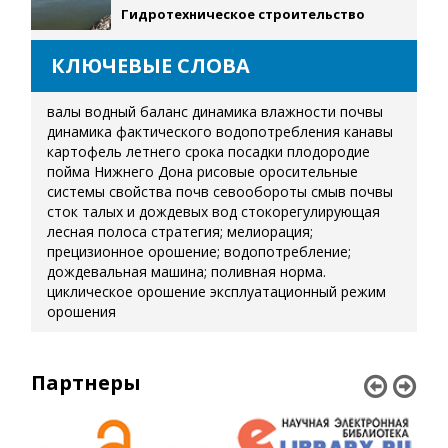
Гидротехническое строительство
КЛЮЧЕВЫЕ СЛОВА
валы
водный баланс
динамика влажности почвы
динамика фактического водопотребления
канавы
картофель летнего срока посадки
плодородие
пойма Нижнего Дона
рисовые оросительные
системы
свойства почв
севообороты
смыв почвы
сток талых и дождевых вод
стокорегулирующая
лесная полоса
стратегия; мелиорация;
прецизионное орошение; водопотребление;
дождевальная машина; поливная норма.
циклическое орошение
эксплуатационный режим
орошения
Партнеры