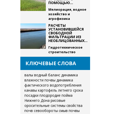
ПОМОЩЬЮ...
Мелиорация, водное
хозяйство и
агрофизика
РАСЧЕТЫ
УСТАНОВИВШЕЙСЯ
СВОБОДНОЙ
ФИЛЬТРАЦИИ ИЗ
НЕОБЛИЦОВАННЫХ...
Гидротехническое
строительство
КЛЮЧЕВЫЕ СЛОВА
валы
водный баланс
динамика
влажности почвы
динамика
фактического водопотребления
канавы
картофель летнего срока
посадки
плодородие
пойма
Нижнего Дона
рисовые
оросительные системы
свойства
почв
севообороты
смыв почвы