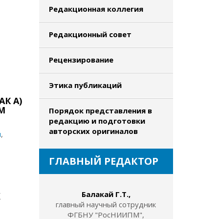
Редакционная коллегия
Редакционный совет
Рецензирование
Этика публикаций
К А)
М
Порядок представления в
редакцию и подготовки
авторских оригиналов
ч
,
ГЛАВНЫЙ РЕДАКТОР
Балакай Г.Т.,
Х
главный научный сотрудник
ФГБНУ "РосНИИПМ",