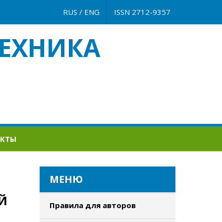
RUS
/
ENG
ISSN 2712-9357
ЕХНИКА
АКТЫ
МЕНЮ
Й
Правила для авторов