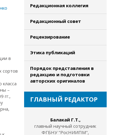
Редакционная коллегия
нко
Редакционный совет
Рецензирование
Этика публикаций
ции в
Порядок представления в
х сортов
редакцию и подготовки
авторских оригиналов
о класса
ины –
 гг.,
ГЛАВНЫЙ РЕДАКТОР
ву
рна,
Балакай Г.Т.,
главный научный сотрудник
ФГБНУ "РосНИИПМ",
 к