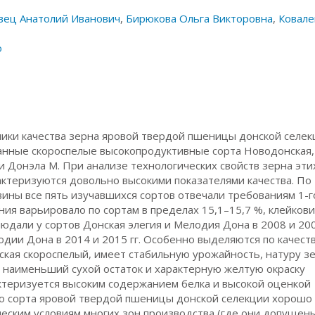
вец Анатолий Иванович
,
Бирюкова Ольга Викторовна
,
Ковале
о
ики качества зерна яровой твердой пшеницы донской селек
анные скороспелые высокопродуктивные сорта Новодонская,
и Донэла М. При анализе технологических свойств зерна эти
актеризуются довольно высокими показателями качества. По
ины все пять изучавшихся сортов отвечали требованиям 1-г
ния варьировало по сортам в пределах 15,1–15,7 %, клейков
юдали у сортов Донская элегия и Мелодия Дона в 2008 и 2009
одии Дона в 2014 и 2015 гг. Особенно выделяются по качест
кая скороспелый, имеет стабильную урожайность, натуру зе
 наименьший сухой остаток и характерную желтую окраску
ктеризуется высоким содержанием белка и высокой оценкой
что сорта яровой твердой пшеницы донской селекции хорошо
еским условиям многих зон производства (где они допущены