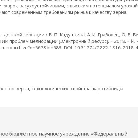
, жаро-, засухоустойчивыми, с высоким потенциалом урожай
чают современным требованиям рынка к качеству зерна.
онской селекции / В. П. Кадушкина, А. И. Грабовец, О. В. Б
НИИ проблем мелиорации [Электронный ресурс]. – 2018. – № 4
-sm.ru/archive?n=567&id=583. DOI: 10.31774/2222-1816-2018-
чество зерна, технологические свойства, каротиноиды
нное бюджетное научное учреждение «Федеральный