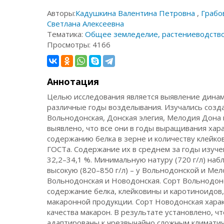
Авторы:
Кадушкина Валентина Петровна
,
Грабо
Светлана Алексеевна
Тематика:
Общее земледелие, растениеводств
Просмотры:
4166
Аннотация
Целью исследования является выявление динам
различные годы возделывания. Изучались созд
Вольнодонская, Донская элегия, Мелодия Дона 
выявлено, что все они в годы выращивания хар
содержанию белка в зерне и количеству клейков
ГОСТа. Содержание их в среднем за годы изуче
32,2–34,1 %. Минимальную натуру (720 г/л) набл
высокую (820–850 г/л) – у Вольнодонской и Мел
Вольнодонская и Новодонская. Сорт Вольнодонс
содержание белка, клейковины и каротиноидов,
макаронной продукции. Сорт Новодонская хара
качества макарон. В результате установлено, 
адаптированы к чрезвычайно сложным климатич