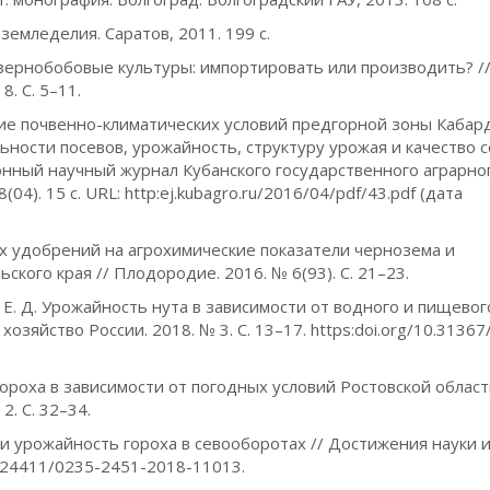
земледелия. Саратов, 2011. 199 с.
ие зернобобовые культуры: импортировать или производить? /
8. С. 5–11.
Влияние почвенно-климатических условий предгорной зоны Кабар
ьности посевов, урожайность, структуру урожая и качество 
онный научный журнал Кубанского государственного аграрно
4). 15 с. URL: http:ej.kubagro.ru/2016/04/pdf/43.pdf (дата
ьных удобрений на агрохимические показатели чернозема и
кого края // Плодородие. 2016. № 6(93). С. 21–23.
ва Е. Д. Урожайность нута в зависимости от водного и пищевог
озяйство России. 2018. № 3. С. 13–17. https:doi.org/10.31367
 гороха в зависимости от погодных условий Ростовской област
2. С. 32–34.
 и урожайность гороха в севооборотах // Достижения науки 
10.24411/0235-2451-2018-11013.