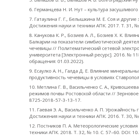
6. Германцева Н. И. Нут – культура засушливого 
7. Гатаулина Г. Г., Белышкина М. Е. Соя и друг
Достижения науки и техники АПК. 2017. Т. 31, № 
8. Канукова К. Р., Бозиев А. Л., Бозиев Х. К. 
Балкарии на показатели симбиотической деятел
чечевицы // Политематический сетевой электр
университета [Электронный ресурс]. 2016. № 118(0
обращения: 01.03.2022).
9. Есаулко А. Н., Галда Д. Е. Влияние минерал
продуктивность чечевицы в условиях Ставропольс
10. Метлина Г. B., Васильченко С. А., Кривошее
режимов почвы Ростовской области // Зерновое х
8725-2018-57-3-13-17.
11. Гаевая Э. А., Васильченко А. П. Урожайность
Достижения науки и техники АПК. 2016. Т. 30, № 
12. Постников П. А. Метеорологические условия
техники АПК. 2018. Т. 32, № 10. С. 57–60. DOI: 