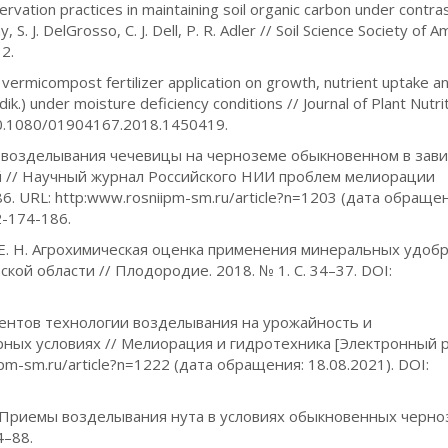
ervation practices in maintaining soil organic carbon under contra
S. J. DelGrosso, C. J. Dell, P. R. Adler // Soil Science Society of A
32.
 vermicompost fertilizer application on growth, nutrient uptake a
ik.) under moisture deficiency conditions // Journal of Plant Nutrit
/10.1080/01904167.2018.1450419.
ть возделывания чечевицы на черноземе обыкновенном в зав
 // Научный журнал Российского НИИ проблем мелиорации
86. URL: http:www.rosniipm-sm.ru/article?n=1203 (дата обраще
2-174-186.
о Е. Н. Агрохимическая оценка применения минеральных удоб
ой области // Плодородие. 2018. № 1. С. 34–37. DOI:
ементов технологии возделывания на урожайность и
ных условиях // Мелиорация и гидротехника [Электронный р
iipm-sm.ru/article?n=1222 (дата обращения: 18.08.2021). DOI:
 А. Приемы возделывания нута в условиях обыкновенных черно
4–88.