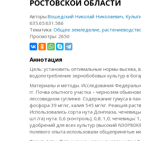
РОСТОВСКОЙ ОБЛАСТИ
Авторы:
Вошедский Николай Николаевич
,
Кулыг
635.65:631.586
Тематика:
Общее земледелие, растениеводств
Просмотры:
2650
Аннотация
Цель: установить оптимальные нормы высева, 
водопотребление зернобобовых культур в бога
Материалы и методы. Исследования Федерально
гг. Почва опытного участка – чернозем обыкн
лессовидном суглинке. Содержание гумуса в пах
фосфора 39 мг/кг, калия 545 мг/кг. Реакция раств
Использовались сорта нута Донплаза, чечевицы 
шт./га) нута: 0,6 (контроль); 0,8; 1,0; чечевицы: 1,
удобрений для всех культур (высокий N30Р80K
полевого опыта использовали общепринятые мето