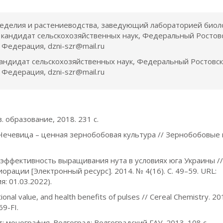
еделия и растениеводства, заведующий лабораторией биол
, кандидат сельскохозяйственных наук, Федеральный Ростов
 Федерация, dzni-szr@mail.ru
 кандидат сельскохозяйственных наук, Федеральный Ростовс
 Федерация, dzni-szr@mail.ru
з. образование, 2018. 231 c.
 В. Чечевица – ценная зернобобовая культура // Зернобобовые 
ая эффективность выращивания нута в условиях юга Украины /
ации [Электронный ресурс]. 2014. № 4(16). С. 49–59. URL:
я: 01.03.2022).
ritional value, and health benefits of pulses // Cereal Chemistry. 201
9-FI.
т: монография. Волгоград: Волгоградский ГАУ, 2013. 108 с.