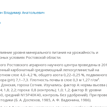
ин Владимир Анатольевич
о
влияние уровня минерального питания на урожайность и
рных условиях Ростовской области.
го Ростовского аграрного научного центра проведены в 20
овенный карбонатный среднемощный легкосуглинистый на
отном слое 4,0–4,2 %, общего азота 0,22–0,25 %, подвижног
ора (рН) 7,1–7,3. Плотность почвы в слое 0,3 м 1,27 г/см³.
Донская, гороха Сотник. Изучались: фактор А: нормы высева 
4; 1,8; 2,2; гороха: 0,8 (контроль); 1,0; 1,2; фактор В: уровни
80, средний N15Р40K40, контроль без удобрений). При про
дики (Б. А. Доспехов, 1985, А. Ф. Вадюнина, 1986).