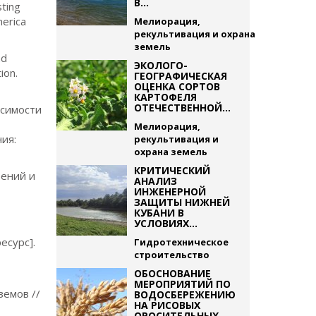
В...
sting
merica
Мелиорация,
рекультивация и охрана
земель
nd
ЭКОЛОГО-
ion.
ГЕОГРАФИЧЕСКАЯ
ОЦЕНКА СОРТОВ
КАРТОФЕЛЯ
ОТЕЧЕСТВЕННОЙ...
исимости
Мелиорация,
ния:
рекультивация и
охрана земель
КРИТИЧЕСКИЙ
рений и
АНАЛИЗ
ИНЖЕНЕРНОЙ
ЗАЩИТЫ НИЖНЕЙ
КУБАНИ В
УСЛОВИЯХ...
есурс].
Гидротехническое
строительство
ОБОСНОВАНИЕ
МЕРОПРИЯТИЙ ПО
земов //
ВОДОСБЕРЕЖЕНИЮ
НА РИСОВЫХ
ОРОСИТЕЛЬНЫХ...