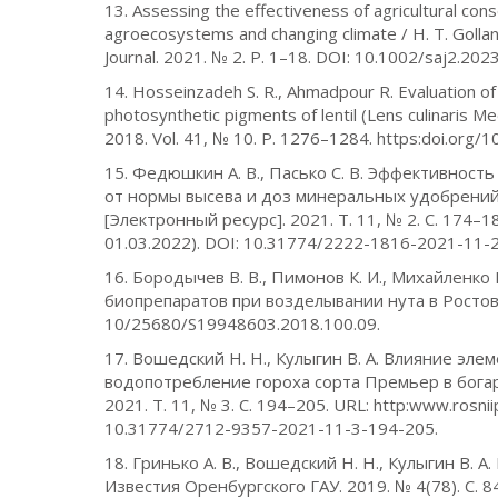
13. Assessing the effectiveness of agricultural cons
agroecosystems and changing climate / H. T. Gollany, 
Journal. 2021. № 2. Р. 1–18. DOI: 10.1002/saj2.202
14. Hosseinzadeh S. R., Ahmadpour R. Evaluation of
photosynthetic pigments of lentil (Lens culinaris Med
2018. Vol. 41, № 10. P. 1276–1284. https:doi.org
15. Федюшкин А. В., Пасько С. В. Эффективнос
от нормы высева и доз минеральных удобрений
[Электронный ресурс]. 2021. Т. 11, № 2. С. 174–1
01.03.2022). DOI: 10.31774/2222-1816-2021-11-
16. Бородычев В. В., Пимонов К. И., Михайленк
биопрепаратов при возделывании нута в Ростовск
10/25680/S19948603.2018.100.09.
17. Вошедский Н. Н., Кулыгин В. А. Влияние эл
водопотребление гороха сорта Премьер в богар
2021. Т. 11, № 3. С. 194–205. URL: http:www.rosn
10.31774/2712-9357-2021-11-3-194-205.
18. Гринько А. В., Вошедский Н. Н., Кулыгин В.
Известия Оренбургского ГАУ. 2019. № 4(78). С. 8