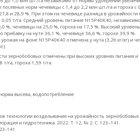
6 до 1,0 млн шт./га независимо от нормы удобрений увелич
посевных норм чечевицы с 1,4 до 2,2 млн шт./га и гороха с 0
 27,8 и 28,9 %. При этом на чечевице разница в урожайности 
ла 0,05 т/га. Средний уровень питания N15Р40K40, независимо
0 %, чечевицы на 25,0 %, гороха на 17,5 %. Высокий уровен
прибавку на нуте 36,1 %, чечевице 36,6 %, горохе 39,9 %.
рожая на фоне N15Р40K40 отмечена у нута (3,26 кг/кг) и ч
кг).
ти зернобобовых отмечены при высоких уровнях питания и
 т/га, гороха 1,59 т/га.
, норма высева, водопотребление
нтов технологии возделывания на урожайность зернобобовых
орация и гидротехника. 2022. Т. 12, № 2. С. 123–141.
23-141.