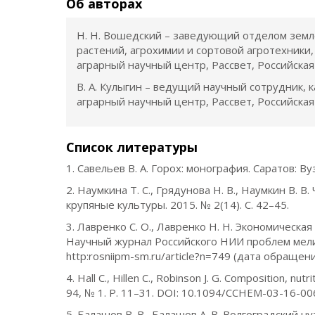
Об авторах
Н. Н. Вошедский – заведующий отделом земл
растений, агрохимии и сортовой агротехники
аграрный научный центр, Рассвет, Российская
В. А. Кулыгин – ведущий научный сотрудник,
аграрный научный центр, Рассвет, Российская
Список литературы
1. Савельев В. А. Горох: монография. Саратов: Ву
2. Наумкина Т. С., Грядунова Н. В., Наумкин В.
крупяные культуры. 2015. № 2(14). С. 42–45.
3. Лавренко С. О., Лавренко Н. Н. Экономическ
Научный журнал Российского НИИ проблем мелиор
http:rosniipm-sm.ru/article?n=749 (дата обращени
4. Hall C., Hillen C., Robinson J. G. Composition, nut
94, № 1. P. 11–31. DOI: 10.1094/CCHEM-03-16-006
5. Балашов В. В., Балашов А. В. Волгоградский ну