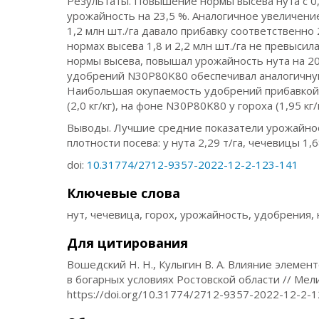
Результаты. Повышение нормы высева нута с 0,
урожайность на 23,5 %. Аналогичное увеличение 
1,2 млн шт./га давало прибавку соответственно
нормах высева 1,8 и 2,2 млн шт./га не превыси
нормы высева, повышал урожайность нута на 20,
удобрений N30Р80K80 обеспечивал аналогичную 
Наибольшая окупаемость удобрений прибавкой у
(2,0 кг/кг), на фоне N30Р80K80 у гороха (1,95 кг/
Выводы. Лучшие средние показатели урожайнос
плотности посева: у нута 2,29 т/га, чечевицы 1,68
doi:
10.31774/2712-9357-2022-12-2-123-141
Ключевые слова
нут, чечевица, горох, урожайность, удобрения
Для цитирования
Вошедский Н. Н., Кулыгин В. А. Влияние элеме
в богарных условиях Ростовской области // Мели
https://doi.org/10.31774/2712-9357-2022-12-2-1