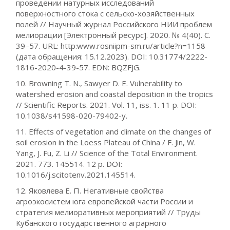
проведении натурных исследований
поверхностного стока с сельско-хозяйственных
полей // Научный журнал Российского НИИ проблем
мелиорации [Электронный ресурс]. 2020. № 4(40). С.
39–57. URL: http:www.rosniipm-sm.ru/article?n=1158
(дата обращения: 15.12.2023). DOI: 10.31774/2222-
1816-2020-4-39-57. EDN: BQZFJG.
10. Browning T. N., Sawyer D. E. Vulnerability to
watershed erosion and coastal deposition in the tropics
// Scientific Reports. 2021. Vol. 11, iss. 1. 11 p. DOI:
10.1038/s41598-020-79402-y.
11. Effects of vegetation and climate on the changes of
soil erosion in the Loess Plateau of China / F. Jin, W.
Yang, J. Fu, Z. Li // Science of the Total Environment.
2021. 773. 145514. 12 p. DOI:
10.1016/j.scitotenv.2021.145514.
12. Яковлева Е. П. Негативные свойства
агроэкосистем юга европейской части России и
стратегия мелиоративных мероприятий // Труды
Кубанского государственного аграрного