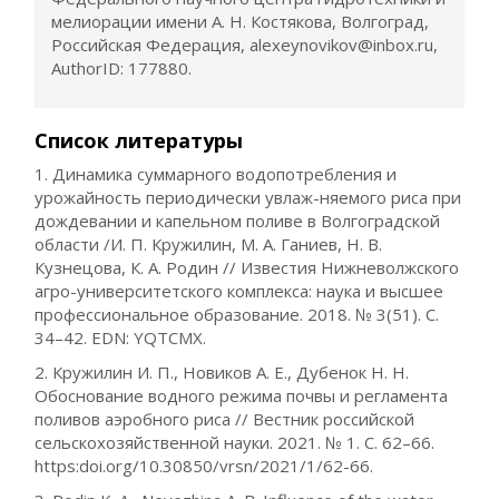
мелиорации имени А. Н. Костякова, Волгоград,
Российская Федерация, alexeynovikov@inbox.ru,
AuthorID: 177880.
Список литературы
1. Динамика суммарного водопотребления и
урожайность периодически увлаж-няемого риса при
дождевании и капельном поливе в Волгоградской
области /И. П. Кружилин, М. А. Ганиев, Н. В.
Кузнецова, К. А. Родин // Известия Нижневолжского
агро-университетского комплекса: наука и высшее
профессиональное образование. 2018. № 3(51). С.
34–42. EDN: YQTCMX.
2. Кружилин И. П., Новиков А. Е., Дубенок Н. Н.
Обоснование водного режима почвы и регламента
поливов аэробного риса // Вестник российской
сельскохозяйственной науки. 2021. № 1. С. 62–66.
https:doi.org/10.30850/vrsn/2021/1/62-66.