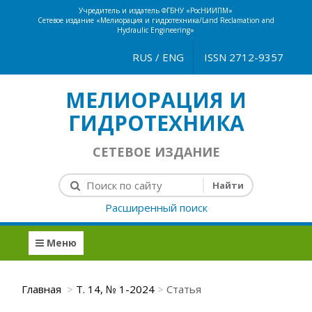
Учредитель и издатель ФГБНУ «РосНИИПМ»
Сетевое издание «Мелиорация и гидротехника/Land Reclamation and
Hydraulic Engineering»
RUS
/
ENG
ISSN 2712-9357
МЕЛИОРАЦИЯ И
ГИДРОТЕХНИКА
СЕТЕВОЕ ИЗДАНИЕ
Расширенный поиск
Меню
Главная
Т. 14, № 1-2024
Статья