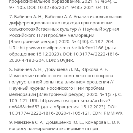
профессиональное образование. 2021. № 4(64). С.
97–105. DOI: 10.32786/2071-9485-2021-04-10.
7. Бабичев А. Н., Бабенко А. А. Анализ использования
дифференцированного подхода при орошении
сельскохозяйственных культур // Научный журнал
Российского НИИ проблем мелиорации
[Электронный ресурс]. 2020. № 4(40). С. 182–204.
URL: http:www.rosniipm-sm.ru/article?n=1166 (дата
обращения: 15.12.2023). DOI: 10.31774/2222-1816-
2020-4-182-204. EDN: SUVJNR.
8. Бабичев А. Н., Докучаева Л. М., Юркова Р. Е.
Изменение свойств почв комп-лексного покрова
полупустынной зоны под влиянием орошения //
Научный журнал Российского НИИ проблем
мелиорации [Электронный ресурс]. 2020. № 1(37). С.
105–121. URL: http:www.rosniipm-sm.ru/archive?
n=646&id=653 (дата обращения: 15.12.2023). DOI:
10.31774/2222-1816-2020-1-105-121. EDN: PMMIWX.
9. Манжина С. А., Домашенко Ю. Е., Комарова Е. В. К
вопросу планирования эксперимента при