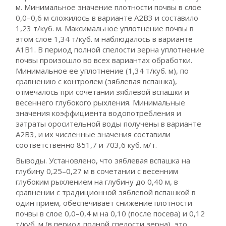
м. Минимальное значение плотности почвы в слое
0,0–0,6 м сложилось в варианте А2В3 и составило
1,23 т/куб. м. Максимальное уплотнение почвы в
этом слое 1,34 т/куб. м наблюдалось в варианте
А1В1. В период полной спелости зерна уплотнение
почвы произошло во всех вариантах обработки.
Минимальное ее уплотнение (1,34 т/куб. м), по
сравнению с контролем (зяблевая вспашка),
отмечалось при сочетании зяблевой вспашки и
весеннего глубокого рыхления. Минимальные
значения коэффициента водопотребления и
затраты оросительной воды получены в варианте
А2В3, и их численные значения составили
соответственно 851,7 и 703,6 куб. м/т.
Выводы. Установлено, что зяблевая вспашка на
глубину 0,25–0,27 м в сочетании с весенним
глубоким рыхлением на глубину до 0,40 м, в
сравнении с традиционной зяблевой вспашкой в
один прием, обеспечивает снижение плотности
почвы в слое 0,0–0,4 м на 0,10 (после посева) и 0,12
т/куб. м (в период полной спелости зерна), это