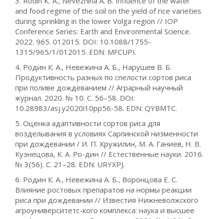
3. Rodin K. A., Nevezhina A. B. Influence of the water
and food regime of the soil on the yield of rice varieties
during sprinkling in the lower Volga region // IOP
Conference Series: Earth and Environmental Science.
2022. 965. 012015. DOI: 10.1088/1755-
1315/965/1/012015. EDN: MFCUPI.
4. Родин К. А., Невежина А. Б., Нарушев В. Б.
Продуктивность разных по спелости сортов риса
при поливе дождеванием // Аграрный научный
журнал. 2020. № 10. С. 56–58. DOI:
10.28983/asj.y2020i10pp56-58. EDN: QYBMTC.
5. Оценка адаптивности сортов риса для
возделывания в условиях Сарпинской низменности
при дождевании / И. П. Кружилин, М. А. Ганиев, Н. В.
Кузнецова, К. А. Ро-дин // Естественные науки. 2016.
№ 3(56). С. 21–28. EDN: URYXPJ.
6. Родин К. А., Невежина А. Б., Воронцова Е. С.
Влияние ростовых препаратов на нормы реакции
риса при дождевании // Известия Нижневолжского
агроуниверситетс-кого комплекса: наука и высшее