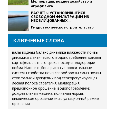
Мелиорация, водное хозяйство и
агрофизика
РАСЧЕТЫ УСТАНОВИВШЕЙСЯ
СВОБОДНОЙ ФИЛЬТРАЦИИ ИЗ
НЕОБЛИЦОВАННЫХ...
Гидротехническое строительство
КЛЮЧЕВЫЕ СЛОВА
валы
водный баланс
динамика влажности почвы
динамика фактического водопотребления
канавы
картофель летнего срока посадки
плодородие
пойма Нижнего Дона
рисовые оросительные
системы
свойства почв
севообороты
смыв почвы
сток талых и дождевых вод
стокорегулирующая
лесная полоса
стратегия; мелиорация;
прецизионное орошение; водопотребление;
дождевальная машина; поливная норма.
циклическое орошение
эксплуатационный режим
орошения