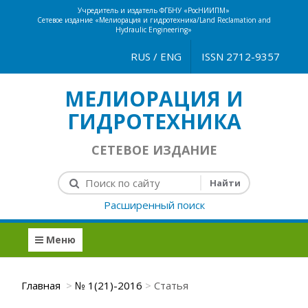
Учредитель и издатель ФГБНУ «РосНИИПМ»
Сетевое издание «Мелиорация и гидротехника/Land Reclamation and
Hydraulic Engineering»
RUS
/
ENG
ISSN 2712-9357
МЕЛИОРАЦИЯ И
ГИДРОТЕХНИКА
СЕТЕВОЕ ИЗДАНИЕ
Расширенный поиск
Меню
Главная
№ 1(21)-2016
Статья