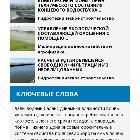
КОМПЛЕКСНЫЙ МОНИТОРИНГ
ТЕХНИЧЕСКОГО СОСТОЯНИЯ
КОНЦЕВОГО ВОДОСПУСКА...
Гидротехническое строительство
УПРАВЛЕНИЕ ЭКОЛОГИЧЕСКОЙ
СОСТАВЛЯЮЩЕЙ ОРОШЕНИЯ С
ПОМОЩЬЮ...
Мелиорация, водное хозяйство и
агрофизика
РАСЧЕТЫ УСТАНОВИВШЕЙСЯ
СВОБОДНОЙ ФИЛЬТРАЦИИ ИЗ
НЕОБЛИЦОВАННЫХ...
Гидротехническое строительство
КЛЮЧЕВЫЕ СЛОВА
валы
водный баланс
динамика влажности почвы
динамика фактического водопотребления
канавы
картофель летнего срока посадки
плодородие
пойма Нижнего Дона
рисовые оросительные
системы
свойства почв
севообороты
смыв почвы
сток талых и дождевых вод
стокорегулирующая