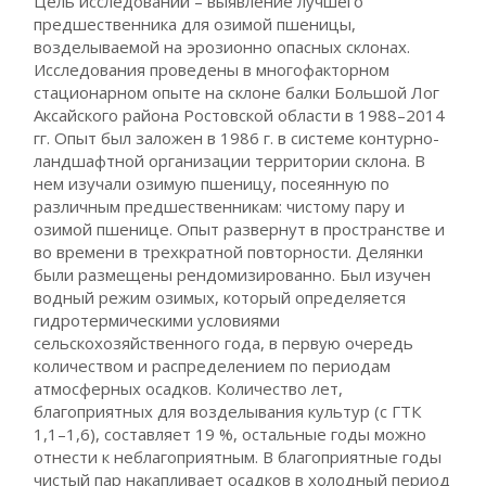
Цель исследований – выявление лучшего
предшественника для озимой пшеницы,
возделываемой на эрозионно опасных склонах.
Исследования проведены в многофакторном
стационарном опыте на склоне балки Большой Лог
Аксайского района Ростовской области в 1988–2014
гг. Опыт был заложен в 1986 г. в системе контурно-
ландшафтной организации территории склона. В
нем изучали озимую пшеницу, посеянную по
различным предшественникам: чистому пару и
озимой пшенице. Опыт развернут в пространстве и
во времени в трехкратной повторности. Делянки
были размещены рендомизированно. Был изучен
водный режим озимых, который определяется
гидротермическими условиями
сельскохозяйственного года, в первую очередь
количеством и распределением по периодам
атмосферных осадков. Количество лет,
благоприятных для возделывания культур (с ГТК
1,1–1,6), составляет 19 %, остальные годы можно
отнести к неблагоприятным. В благоприятные годы
чистый пар накапливает осадков в холодный период