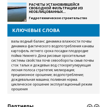
РАСЧЕТЫ УСТАНОВИВШЕЙСЯ
СВОБОДНОЙ ФИЛЬТРАЦИИ ИЗ
НЕОБЛИЦОВАННЫХ...
Гидротехническое строительство
КЛЮЧЕВЫЕ СЛОВА
валы
водный баланс
динамика влажности почвы
динамика фактического водопотребления
канавы
картофель летнего срока посадки
плодородие
пойма Нижнего Дона
рисовые оросительные
системы
свойства почв
севообороты
смыв почвы
сток талых и дождевых вод
стокорегулирующая
лесная полоса
стратегия; мелиорация;
прецизионное орошение; водопотребление;
дождевальная машина; поливная норма.
циклическое орошение
эксплуатационный режим
орошения
Партнеры