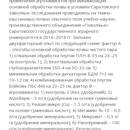
применения агрохимикатов при минимизации
основной обработки почвы в условиях Саратовского
Заволжья. Исследования проводились на темно-
каштановых почвах опытного поля учебно-научно-
производственного объединения «Поволжье»
Саратовского государственного аграрного
университета в 2016–2018 гг. Заложен
двухфакторный опыт по следующей схеме: фактор А
– способы основной обработки почвы чистого пара:
1) отвальная обработка плугом ПЛН-8-35 на 23–25
см (контроль 1); 2) безотвальная обработка
глубокорыхлителем SSD-4 на 30–32 см; 3)
минимальная обработка дискатором БДМ 7×3 на
10–12 см; 4) комбинированная обработка плугом
Бойкова ПБС-8М на 23–25 см; фактор В –
агрохимикаты: 1) контроль 2 (без удобрений); 2)
АгроВерм – 3 л/га (удобрения на основе гуминовых
кислот); 3) Реасил микро (Cu) – 1,5 л/га (удобрения
на основе гуминовых кислот); 4) Мегамикс № 10 – 0,5
л/га (удобрение минеральное); 5) Микровит – 0,5 л/
га (удобрение минеральное); 6) НаноКремний – 100
г/га (удобрение минеральное). Результаты