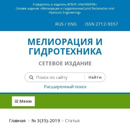
Учредитель и издатель ФГБНУ «РосНИИПМ»
Сетевое издание «Мелиорация и гидротехника/Land Reclamation and
Hydraulic Engineering»
RUS
/
ENG
ISSN 2712-9357
МЕЛИОРАЦИЯ И
ГИДРОТЕХНИКА
СЕТЕВОЕ ИЗДАНИЕ
Расширенный поиск
Меню
Главная
№ 3(35)-2019
Статья