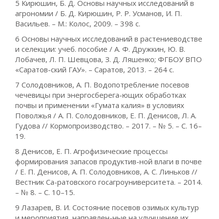
5 Кирюшин, Б. Д. Основы научных исследований в
агрономии / Б. Д. Кирюшин, Р. Р. Усманов, И. П.
Васильев. – М.: Колос, 2009. – 398 с.
6 Основы научных исследований в растениеводстве
и селекции: учеб. пособие / А. Ф. Дружкин, Ю. В.
Лобачев, Л. П. Шевцова, З. Д. Ляшенко; ФГБОУ ВПО
«Саратов-ский ГАУ». – Саратов, 2013. – 264 с.
7 Солодовников, А. П. Водопотребление посевов
чечевицы при энергосберега-ющих обработках
почвы и применении «Гумата калия» в условиях
Поволжья / А. П. Солодовников, Е. П. Денисов, Л. А.
Гудова // Кормопроизводство. – 2017. – № 5. – С. 16–
19.
8 Денисов, Е. П. Агрофизические процессы
формирования запасов продуктив-ной влаги в почве
/ Е. П. Денисов, А. П. Солодовников, А. С. Линьков //
Вестник Са-ратовского госагроуниверситета. – 2014.
– № 8. – С. 10–15.
9 Лазарев, В. И. Состояние посевов озимых культур
и мероприятия, направлен-ные на улучшение их