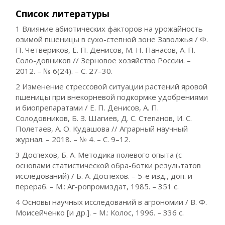
Список литературы
1 Влияние абиотических факторов на урожайность
озимой пшеницы в сухо-степной зоне Заволжья / Ф.
П. Четвериков, Е. П. Денисов, М. Н. Панасов, А. П.
Соло-довников // Зерновое хозяйство России. –
2012. – № 6(24). – С. 27–30.
2 Изменение стрессовой ситуации растений яровой
пшеницы при внекорневой подкормке удобрениями
и биопрепаратами / Е. П. Денисов, А. П.
Солодовников, Б. З. Шагиев, Д. С. Степанов, И. С.
Полетаев, А. О. Кудашова // Аграрный научный
журнал. – 2018. – № 4. – С. 9–12.
3 Доспехов, Б. А. Методика полевого опыта (с
основами статистической обра-ботки результатов
исследований) / Б. А. Доспехов. – 5-е изд., доп. и
перераб. – М.: Аг-ропромиздат, 1985. – 351 с.
4 Основы научных исследований в агрономии / В. Ф.
Моисейченко [и др.]. – М.: Колос, 1996. – 336 с.