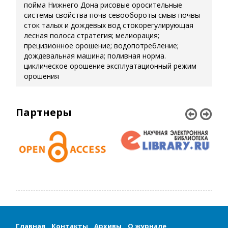
пойма Нижнего Дона
рисовые оросительные
системы
свойства почв
севообороты
смыв почвы
сток талых и дождевых вод
стокорегулирующая
лесная полоса
стратегия; мелиорация;
прецизионное орошение; водопотребление;
дождевальная машина; поливная норма.
циклическое орошение
эксплуатационный режим
орошения
Партнеры
Главная
Контакты
Архивы
О журнале