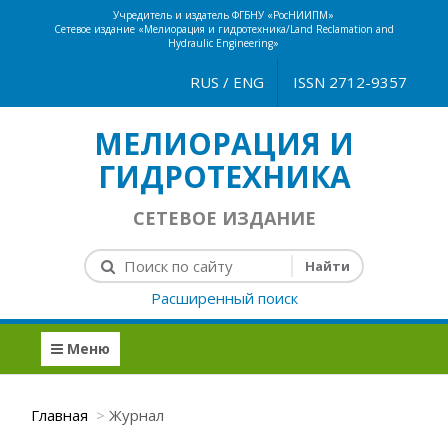
Учредитель и издатель ФГБНУ «РосНИИПМ»
Сетевое издание «Мелиорация и гидротехника/Land Reclamation and
Hydraulic Engineering»
RUS
/
ENG
ISSN 2712-9357
МЕЛИОРАЦИЯ И
ГИДРОТЕХНИКА
СЕТЕВОЕ ИЗДАНИЕ
Расширенный поиск
Меню
Главная
Журнал