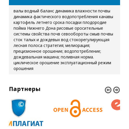
валы
водный баланс
динамика влажности почвы
динамика фактического водопотребления
канавы
картофель летнего срока посадки
плодородие
пойма Нижнего Дона
рисовые оросительные
системы
свойства почв
севообороты
смыв почвы
сток талых и дождевых вод
стокорегулирующая
лесная полоса
стратегия; мелиорация;
прецизионное орошение; водопотребление;
дождевальная машина; поливная норма.
циклическое орошение
эксплуатационный режим
орошения
Партнеры