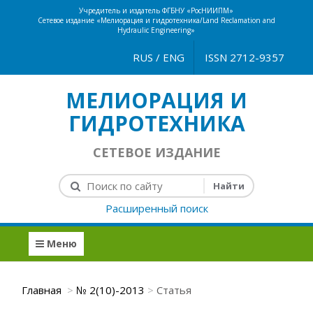
Учредитель и издатель ФГБНУ «РосНИИПМ»
Сетевое издание «Мелиорация и гидротехника/Land Reclamation and
Hydraulic Engineering»
RUS
/
ENG
ISSN 2712-9357
МЕЛИОРАЦИЯ И
ГИДРОТЕХНИКА
СЕТЕВОЕ ИЗДАНИЕ
Расширенный поиск
Меню
Главная
№ 2(10)-2013
Статья