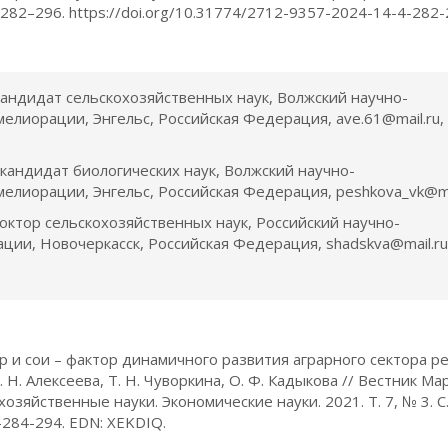
. 282–296. https://doi.org/10.31774/2712-9357-2024-14-4-282-
кандидат сельскохозяйственных наук, Волжский научно-
елиорации, Энгельс, Российская Федерация, ave.61@mail.ru,
 кандидат биологических наук, Волжский научно-
елиорации, Энгельс, Российская Федерация, peshkova_vk@mai
доктор сельскохозяйственных наук, Российский научно-
ции, Новочеркасск, Российская Федерация, shadskva@mail.ru
р и сои – фактор динамичного развития аграрного сектора р
. Н. Алексеева, Т. Н. Чуворкина, О. Ф. Кадыкова // Вестник Ма
озяйственные науки. Экономические науки. 2021. Т. 7, № 3. С
-284-294. EDN: XEKDIQ.