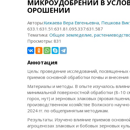
МИКРОУДОБРЕНИЙ В УСЛОВ
ОРОШЕНИИ
Авторы:
Кижаева Вера Евгеньевна
,
Пешкова Вик
633.1:631.51:631.81.095.337:631.587
Тематика:
Общее земледелие, растениеводств
Просмотры:
831
Аннотация
Цель: проведение исследований, посвященных 
приемов основной обработки почвы и внесения
Материалы и методы. В опыте изучалось влияние
минимальной поверхностной обработки (8–10 см
горох, нут) и зерновых злаковых (яровая пшени
производственном хозяйстве Волжского научно
2024 гг. по общепринятым методикам.
Результаты. Изучено влияние приемов основно
агроценозах злаковых и бобовых зерновых куль