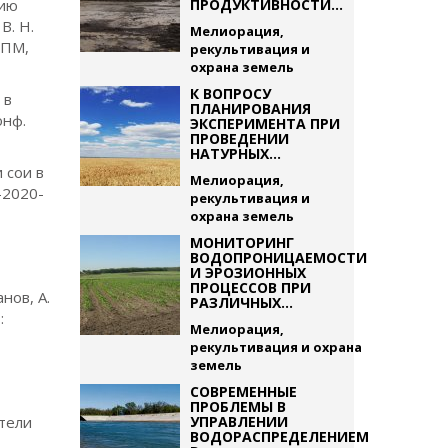
нию
ПРОДУКТИВНОСТИ...
В. Н.
Мелиорация,
ИПМ,
рекультивация и
охрана земель
К ВОПРОСУ
 в
ПЛАНИРОВАНИЯ
онф.
ЭКСПЕРИМЕНТА ПРИ
ПРОВЕДЕНИИ
НАТУРНЫХ...
 сои в
Мелиорация,
-2020-
рекультивация и
охрана земель
МОНИТОРИНГ
ВОДОПРОНИЦАЕМОСТИ
И ЭРОЗИОННЫХ
ПРОЦЕССОВ ПРИ
нов, А.
РАЗЛИЧНЫХ...
:
Мелиорация,
рекультивация и охрана
земель
СОВРЕМЕННЫЕ
ПРОБЛЕМЫ В
атели
УПРАВЛЕНИИ
ВОДОРАСПРЕДЕЛЕНИЕМ