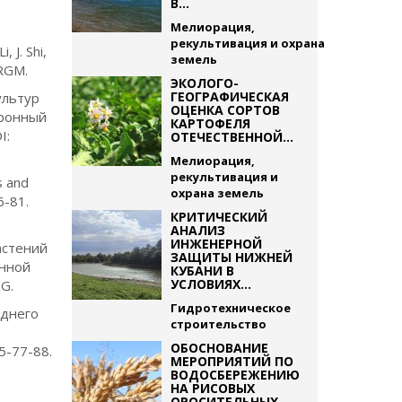
В...
Мелиорация,
рекультивация и охрана
 J. Shi,
земель
FRGM.
ЭКОЛОГО-
ГЕОГРАФИЧЕСКАЯ
ультур
ОЦЕНКА СОРТОВ
тронный
КАРТОФЕЛЯ
I:
ОТЕЧЕСТВЕННОЙ...
Мелиорация,
рекультивация и
s and
охрана земель
6-81.
КРИТИЧЕСКИЙ
АНАЛИЗ
ИНЖЕНЕРНОЙ
астений
ЗАЩИТЫ НИЖНЕЙ
енной
КУБАНИ В
УСЛОВИЯХ...
G.
Гидротехническое
еднего
строительство
ОБОСНОВАНИЕ
5-77-88.
МЕРОПРИЯТИЙ ПО
ВОДОСБЕРЕЖЕНИЮ
НА РИСОВЫХ
ОРОСИТЕЛЬНЫХ...