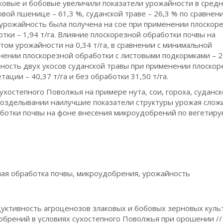
ковые и бобовые увеличили показатели урожайности в средн
яровой пшенице – 61,3 %, суданской траве – 26,3 % по сравнен
 урожайность была получена на сое при применении плоскор
отки – 1,94 т/га. Влияние плоскорезной обработки почвы на
м урожайности на 0,34 т/га, в сравнении с минимальной
ении плоскорезной обработки с листовыми подкормками – 2,
айность двух укосов суданской травы при применении плоско
ации – 40,37 т/га и без обработки 31,50 т/га.
ухостепного Поволжья на примере нута, сои, гороха, суданс
 возделывании наилучшие показатели структуры урожая слож
аботки почвы на фоне внесения микроудобрений по вегети
ная обработка почвы, микроудобрения, урожайность
родуктивность агроценозов злаковых и бобовых зерновых куль
обрений в условиях сухостепного Поволжья при орошении //