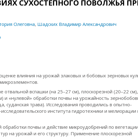
ИЯХ СУХОСТЕПНОГО ПОВОЛЖЬЯ П
тория Олеговна
,
Шадских Владимир Александрович
о
оценке влияния на урожай злаковых и бобовых зерновых кул
 микроэлементов.
 отвальной вспашки (на 25–27 см), плоскорезной (20–22 см)
) и «нулевой» обработки почвы на урожайность зернобобовы
ца, суданская трава). Исследования проводились в опытно-
-исследовательского института гидротехники и мелиорации 
й обработки почвы и действие микроудобрений по вегетации
тур на урожай и его структуру. Применение плоскорезной