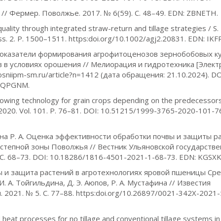
// Фермер. Поволжье. 2017. № 6(59). С. 48–49. EDN: ZBNETH.
ality through integrated straw-return and tillage strategies / S. Li,
, iss. 2. Р. 1500–1511. https:doi.org/10.1002/agj2.20831. EDN: IK
О. Показатели формирования агрофитоценозов зернобобовых к
в условиях орошения // Мелиорация и гидротехника [Элек
:rosniipm-sm.ru/article?n=1412 (дата обращения: 21.10.2024). DO
 OQPGNM.
ct sowing technology for grain crops depending on the predecessor
. 2020. Vol. 101. P. 76–81. DOI: 10.51215/1999-3765-2020-101-7
фина Р. А. Оценка эффективности обработки почвы и защиты р
остепной зоны Поволжья // Вестник Ульяновской государств
 С. 68–73. DOI: 10.18286/1816-4501-2021-1-68-73. EDN: KGSXK
ы и защита растений в агротехнологиях яровой пшеницы Ср
. А. Тойгильдина, Д. Э. Аюпов, Р. А. Мустафина // Известия
021. № 5. С. 77–88. https:doi.org/10.26897/0021-342X-2021-
and heat processes for no tillage and conventional tillage systems in