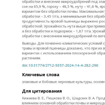
обработки и внесение микроудобрений под зла
сое на 65,9 %, гороху – 48,5 %, нуту – 41,8 %, 
вариантом без обработки почвы. Максимальная
обработки – 3,45 т/га, а минимальная без обраб
продуктивность яровой пшеницы выражено росто
обработкой. Урожайность нута выше при примен
а без обработки и подкормок – 1,87 т/га. Урож
обработки с внесением микроудобрений по вегет
Выводы. Для почвенно-климатических условий с
травы и яровой пшеницы доказано, что при их
вариантах с использованием плоскорезной обр
растениям.
doi: 10.31774/2712-9357-2024-14-4-282-296
Ключевые слова
злаковые и бобовые зерновые культуры, основ
Для цитирования
Кижаева В. Е., Пешкова В. О., Шадских В. А. П
влиянием основной обработки почвы и микроуд