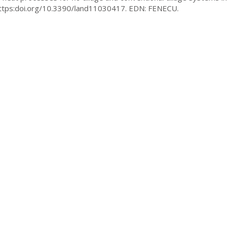
7. https:doi.org/10.3390/land11030417. EDN: FENECU.