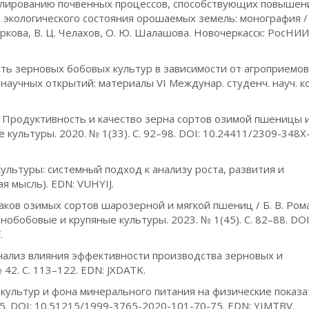
гулированию почвенных процессов, способствующих повыше
экологического состояния орошаемых земель: монография / 
 Юркова, В. Ц. Челахов, О. Ю. Шалашова. Новочеркасск: РосНИ
сть зерновых бобовых культур в зависимости от агроприемов
научных открытий: материалы VI Междунар. студенч. науч. к
. В. Продуктивность и качество зерна сортов озимой пшеницы и
ультуры. 2020. № 1(33). С. 92–98. DOI: 10.24411/2309-348X
 культуры: системный подход к анализу роста, развития и
я мысль). EDN: VUHYIJ.
ков озимых сортов шарозерной и мягкой пшениц / Б. В. Рома
ернобобовые и крупяные культуры. 2023. № 1(45). С. 82–88. DOI
.
и анализ влияния эффективности производства зерновых и
 42. С. 113–122. EDN: JXDATK.
ых культур и фона минерального питания на физические показ
–75. DOI: 10.51215/1999-3765-2020-101-70-75. EDN: YIMTBV.