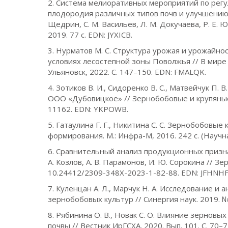
2. Система мелиоративных мероприятий по ре
плодородия различных типов почв и улучшению 
Щедрин, С. М. Васильев, Л. М. Докучаева, Р. Е.
2019. 77 с. EDN: JYXICB.
3. Нурматов М. С. Структура урожая и урожайно
условиях лесостепной зоны Поволжья // В мире 
Ульяновск, 2022. С. 147–150. EDN: FMALQK.
4. Зотиков В. И., Сидоренко В. С., Матвейчук П
ООО «Дубовицкое» // Зернобобовые и крупяные к
11162. EDN: YKPOWB.
5. Гатаулина Г. Г., Никитина С. С. Зернобобовые
формирования. М.: Инфра-М, 2016. 242 с. (Научна
6. Сравнительный анализ продукционных призна
А. Козлов, А. В. Парамонов, И. Ю. Сорокина // З
10.24412/2309-348X-2023-1-82-88. EDN: JFHNHF
7. Куленцан А. Л., Марчук Н. А. Исследование 
зернобобовых культур // Синергия наук. 2019. №
8. Рябинина О. В., Новак С. О. Влияние зернов
почвы // Вестник ИрГСХА. 2020. Вып. 101. С. 70