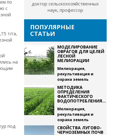
ем по
доктор сельскохозяйственных
ию с
наук, профессор
езной
ПОПУЛЯРНЫЕ
СТАТЬИ
75 т/га,
резной
МОДЕЛИРОВАНИЕ
ОВРАГОВ ДЛЯ ЦЕЛЕЙ
кой
ЛЕСНОЙ
МЕЛИОРАЦИИ
ились на
рующим
Мелиорация,
рекультивация и
охрана земель
МЕТОДИКА
ОПРЕДЕЛЕНИЯ
ФАКТИЧЕСКОГО
ВОДОПОТРЕБЛЕНИЯ...
Мелиорация,
рекультивация и
охрана земель
тур под
СВОЙСТВА ЛУГОВО-
ЧЕРНОЗЕМНЫХ ПОЧВ