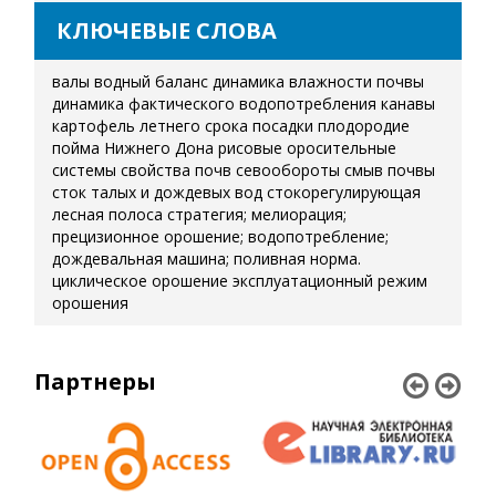
КЛЮЧЕВЫЕ СЛОВА
валы
водный баланс
динамика влажности почвы
динамика фактического водопотребления
канавы
картофель летнего срока посадки
плодородие
пойма Нижнего Дона
рисовые оросительные
системы
свойства почв
севообороты
смыв почвы
сток талых и дождевых вод
стокорегулирующая
лесная полоса
стратегия; мелиорация;
прецизионное орошение; водопотребление;
дождевальная машина; поливная норма.
циклическое орошение
эксплуатационный режим
орошения
Партнеры