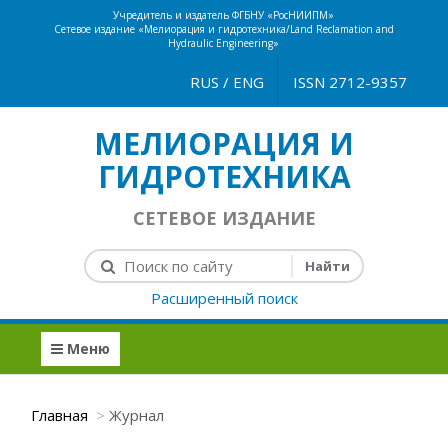
Учредитель и издатель ФГБНУ «РосНИИПМ»
Сетевое издание «Мелиорация и гидротехника/Land Reclamation and
Hydraulic Engineering»
RUS
/
ENG
ISSN 2712-9357
МЕЛИОРАЦИЯ И
ГИДРОТЕХНИКА
СЕТЕВОЕ ИЗДАНИЕ
Расширенный поиск
Меню
Главная
Журнал