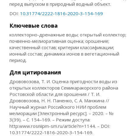
перед выпуском в природный водный объект.
DOI:
10.31774/2222-1816-2020-3-154-169
Ключевые слова
коллекторно-дренажные воды; открытый коллектор;
почвенно-мелиоративная оценка; орошение;
качественный состав; критерии классификации;
ионный состав; динамика ионов в вегетационный
период.
Для цитирования
Дрововозова, Т. И. Оценка пригодности воды из
открытых коллекторов Семикаракорского района
Ростовской области для орошения / Т. И.
Дрововозова, Н. Н. Паненко, С. А. Манжина //
Научный журнал Российского НИИ проблем
мелиорации [Электронный ресурс]. – 2020. – №
3(39). – С. 154–169. – Режим доступа:
http:www.rosniipm-sm.ru/article?n=1144. – DOI:
10.31774/2222-1816-2020-3-154-169.