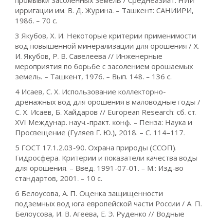
промывки засоленных земель / Среднеазиат. НИИ
ирригации им. В. Д. Журина. – Ташкент: САНИИРИ,
1986. – 70 с.
3 Якубов, Х. И. Некоторые критерии применимости
вод повышенной минерализации для орошения / Х.
И. Якубов, Р. В. Савелеева // Инженерные
мероприятия по борьбе с засолением орошаемых
земель. – Ташкент, 1976. – Вып. 148. – 136 с.
4 Исаев, С. Х. Использование коллекторно-
дренажных вод для орошения в маловодные годы /
С. Х. Исаев, Б. Хайдаров // European Research: сб. ст.
XVI Междунар. науч.-практ. конф. – Пенза: Наука и
Просвещение (Гуляев Г. Ю.), 2018. – С. 114–117.
5 ГОСТ 17.1.2.03-90. Охрана природы (ССОП).
Гидросфера. Критерии и показатели качества воды
для орошения. – Введ. 1991-07-01. – М.: Изд-во
стандартов, 2001. – 10 с.
6 Белоусова, А. П. Оценка защищенности
подземных вод юга европейской части России / А. П.
Белоусова, И. В. Агеева, Е. Э. Руденко // Водные