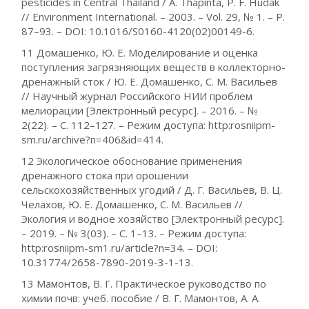
pesticides in Central Thailand / A. Thapinta, P. F. Hudak
// Environment International. – 2003. – Vol. 29, № 1. – P.
87–93. – DOI: 10.1016/S0160-4120(02)00149-6.
11 Домашенко, Ю. Е. Моделирование и оценка
поступления загрязняющих веществ в коллекторно-
дренажный сток / Ю. Е. Домашенко, С. М. Васильев
// Научный журнал Российского НИИ проблем
мелиорации [Электронный ресурс]. – 2016. – №
2(22). – С. 112–127. – Режим доступа: http:rosniipm-
sm.ru/archive?n=406&id=414.
12 Экологическое обоснование применения
дренажного стока при орошении
сельскохозяйственных угодий / Д. Г. Васильев, В. Ц.
Челахов, Ю. Е. Домашенко, С. М. Васильев //
Экология и водное хозяйство [Электронный ресурс].
– 2019. – № 3(03). – С. 1–13. – Режим доступа:
http:rosniipm-sm1.ru/article?n=34. – DOI:
10.31774/2658-7890-2019-3-1-13.
13 Мамонтов, В. Г. Практическое руководство по
химии почв: учеб. пособие / В. Г. Мамонтов, А. А.