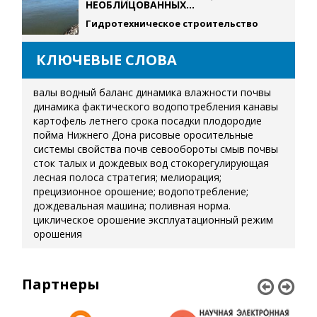
НЕОБЛИЦОВАННЫХ...
Гидротехническое строительство
КЛЮЧЕВЫЕ СЛОВА
валы
водный баланс
динамика влажности почвы
динамика фактического водопотребления
канавы
картофель летнего срока посадки
плодородие
пойма Нижнего Дона
рисовые оросительные
системы
свойства почв
севообороты
смыв почвы
сток талых и дождевых вод
стокорегулирующая
лесная полоса
стратегия; мелиорация;
прецизионное орошение; водопотребление;
дождевальная машина; поливная норма.
циклическое орошение
эксплуатационный режим
орошения
Партнеры