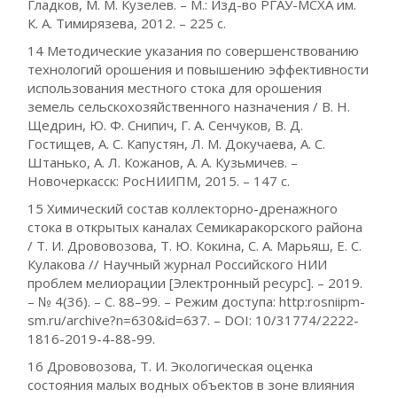
Гладков, М. М. Кузелев. – М.: Изд-во РГАУ-МСХА им.
К. А. Тимирязева, 2012. – 225 с.
14 Методические указания по совершенствованию
технологий орошения и повышению эффективности
использования местного стока для орошения
земель сельскохозяйственного назначения / В. Н.
Щедрин, Ю. Ф. Снипич, Г. А. Сенчуков, В. Д.
Гостищев, А. С. Капустян, Л. М. Докучаева, А. С.
Штанько, А. Л. Кожанов, А. А. Кузьмичев. –
Новочеркасск: РосНИИПМ, 2015. – 147 с.
15 Химический состав коллекторно-дренажного
стока в открытых каналах Семикаракорского района
/ Т. И. Дрововозова, Т. Ю. Кокина, С. А. Марьяш, Е. С.
Кулакова // Научный журнал Российского НИИ
проблем мелиорации [Электронный ресурс]. – 2019.
– № 4(36). – С. 88–99. – Режим доступа: http:rosniipm-
sm.ru/archive?n=630&id=637. – DOI: 10/31774/2222-
1816-2019-4-88-99.
16 Дрововозова, Т. И. Экологическая оценка
состояния малых водных объектов в зоне влияния