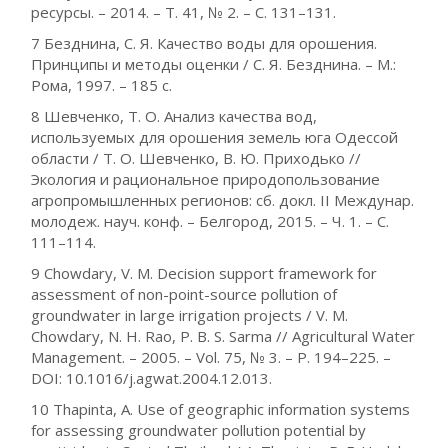
ресурсы. – 2014. – Т. 41, № 2. – С. 131–131.
7 Безднина, С. Я. Качество воды для орошения.
Принципы и методы оценки / С. Я. Безднина. – М.:
Рома, 1997. – 185 с.
8 Шевченко, Т. О. Анализ качества вод,
используемых для орошения земель юга Одессой
области / Т. О. Шевченко, В. Ю. Приходько //
Экология и рациональное природопользование
агропромышленных регионов: сб. докл. ІІ Междунар.
молодеж. науч. конф. – Белгород, 2015. – Ч. 1. – С.
111–114.
9 Chowdary, V. M. Decision support framework for
assessment of non-point-source pollution of
groundwater in large irrigation projects / V. M.
Chowdary, N. H. Rao, P. B. S. Sarma // Agricultural Water
Management. – 2005. – Vol. 75, № 3. – P. 194–225. –
DOI: 10.1016/j.agwat.2004.12.013.
10 Thapinta, A. Use of geographic information systems
for assessing groundwater pollution potential by