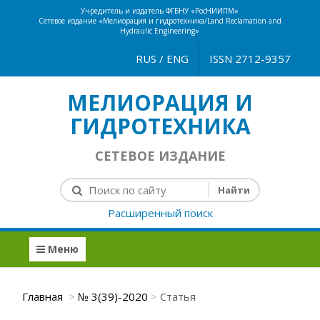
Учредитель и издатель ФГБНУ «РосНИИПМ»
Сетевое издание «Мелиорация и гидротехника/Land Reclamation and
Hydraulic Engineering»
RUS
/
ENG
ISSN 2712-9357
МЕЛИОРАЦИЯ И
ГИДРОТЕХНИКА
СЕТЕВОЕ ИЗДАНИЕ
Расширенный поиск
Меню
Главная
№ 3(39)-2020
Статья