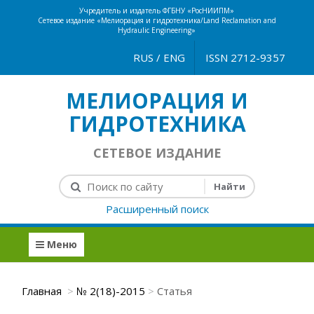
Учредитель и издатель ФГБНУ «РосНИИПМ»
Сетевое издание «Мелиорация и гидротехника/Land Reclamation and
Hydraulic Engineering»
RUS
/
ENG
ISSN 2712-9357
МЕЛИОРАЦИЯ И
ГИДРОТЕХНИКА
СЕТЕВОЕ ИЗДАНИЕ
Расширенный поиск
Меню
Главная
№ 2(18)-2015
Статья