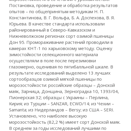
Постановка, проведение и обработка результатов
опытов – по общепринятым методикам Н. П.
Константинова, В. Г. Вольфа, Б. А. Доспехова, В. Я.
Юрьева. В качестве стандарта использовали
районированный в Северо-Кавказском и
Нижневолжском регионах сорт озимой пшеницы
Дон 95. Промораживание растений проводили в
камерах КНТ-1 по харьковскому методу. Оценку
зимостойкости селекционного материала
осуществляли в поле после перезимовки
глазомерно, оценивая по пятибалльной шкале. В
результате исследований выделено 13 лучших
сортообразцов озимой мягкой пшеницы по
морозостойкости: российские образцы – Донской
маяк, Зарница, Донщина, Зерноградка 10, 1393/04,
Пионерская 32; образцы с Украины – Перлина,
Кирия; из Турции – SANZAR, ECWD/14; из Чехии –
Samanta; из Нидерландов – Bersy; из США – SERI.
Установлено, что наиболее высокую
морозостойкость (82,2 %) имеет сорт Донской маяк.
В среднем за годы исследований лучшими по