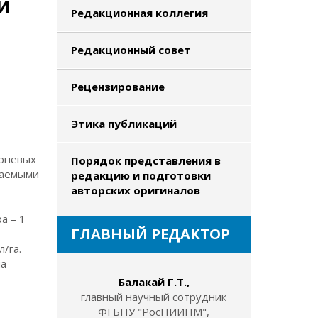
И
Редакционная коллегия
Редакционный совет
Рецензирование
Этика публикаций
орневых
Порядок представления в
чаемыми
редакцию и подготовки
авторских оригиналов
а – 1
ГЛАВНЫЙ РЕДАКТОР
/га.
на
в
Балакай Г.Т.,
главный научный сотрудник
ФГБНУ "РосНИИПМ",