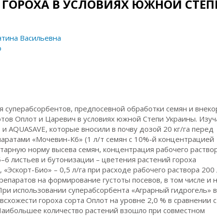
ГОРОХА В УСЛОВИЯХ ЮЖНОЙ СТЕП
нтина Васильевна
о
я суперабсорбентов, предпосевной обработки семян и внек
ртов Оплот и Царевич в условиях южной Степи Украины. Изу
и AQUASAVE, которые вносили в почву дозой 20 кг/га перед
паратами «Мочевин-К6» (1 л/т семян с 10%-й концентрацией
ектарную норму высева семян, концентрация рабочего раствор
–6 листьев и бутонизации – цветения растений гороха
«Эскорт-Био» – 0,5 л/га при расходе рабочего раствора 200 л
паратов на формирование густоты посевов, в том числе и 
 При использовании суперабсорбента «Аграрный гидрогель» 
всхожести гороха сорта Оплот на уровне 2,0 % в сравнении с
. Наибольшее количество растений взошло при совместном