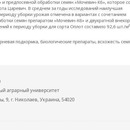
» и предпосевной обработки семян «Мочевин-К6», которое с
сорта Царевич. В среднем за годы исследований наилучшая
периоду уборки урожая отмечена в вариантах с сочетанием
ботки семян препаратом «Мочевин-К6» и двукратной внеко
ний к периоду уборки для сорта Оплот составило 92,6 шт./м²
орневая подкормка, биологические препараты, всхожесть сем
я
ый аграрный университет
, 9, г. Николаев, Украина, 54020