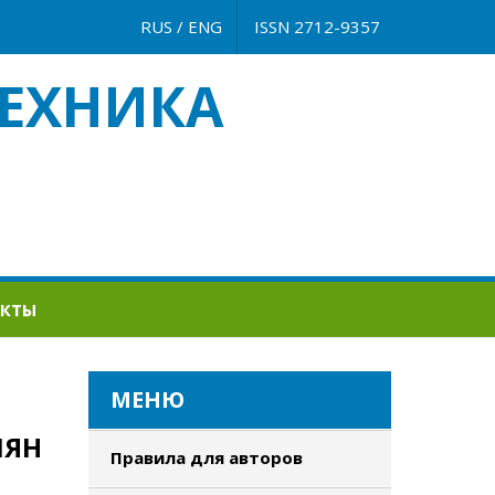
RUS
/
ENG
ISSN 2712-9357
ЕХНИКА
АКТЫ
МЕНЮ
МЯН
Правила для авторов