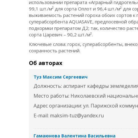
использовании препарата «Аграрный гидрогель
99,1 шт./м² для сорта Оплот и 96,4 шт./м² для 
выживаемость растений гороха обоих сортов к 
суперабсорбента AQUASAVE, предпосевной обра
подкормки препаратом Д2; так, количество расте
сорта Царевич – 90,2 шт./м².
Ключевые слова: горох, суперабсорбенты, внек
сохранность растений.
Об авторах
Туз Максим Сергеевич
Должность: аспирант кафедры земледели
Место работы: Николаевский национальн
Адрес организации: ул. Парижской коммуны
E-mail: maksim-tuz@yandex.ru
Гамаюнова Валентина Васильевна