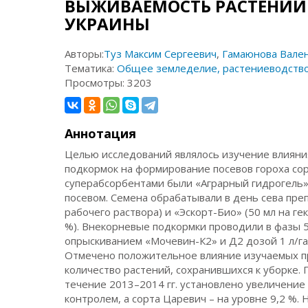
ВЫЖИВАЕМОСТЬ РАСТЕНИЙ 
УКРАИНЫ
Авторы:
Туз Максим Сергеевич
,
Гамаюнова Вале
Тематика:
Общее земледелие, растениеводств
Просмотры:
3203
Аннотация
Целью исследований являлось изучение влияни
подкормок на формирование посевов гороха со
суперабсорбентами были «Аграрный гидрогель» 
посевом. Семена обрабатывали в день сева пре
рабочего раствора) и «Эскорт-Био» (50 мл на г
%). Внекорневые подкормки проводили в фазы 5
опрыскиванием «Мочевин-К2» и Д2 дозой 1 л/га, 
Отмечено положительное влияние изучаемых пре
количество растений, сохранившихся к уборке.
течение 2013–2014 гг. установлено увеличение 
контролем, а сорта Царевич – на уровне 9,2 %