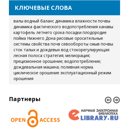
КЛЮЧЕВЫЕ СЛОВА
валы
водный баланс
динамика влажности почвы
динамика фактического водопотребления
канавы
картофель летнего срока посадки
плодородие
пойма Нижнего Дона
рисовые оросительные
системы
свойства почв
севообороты
смыв почвы
сток талых и дождевых вод
стокорегулирующая
лесная полоса
стратегия; мелиорация;
прецизионное орошение; водопотребление;
дождевальная машина; поливная норма.
циклическое орошение
эксплуатационный режим
орошения
Партнеры