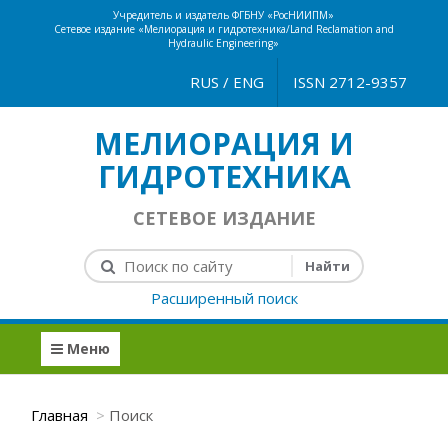
Учредитель и издатель ФГБНУ «РосНИИПМ»
Сетевое издание «Мелиорация и гидротехника/Land Reclamation and
Hydraulic Engineering»
RUS
/
ENG
ISSN 2712-9357
МЕЛИОРАЦИЯ И
ГИДРОТЕХНИКА
СЕТЕВОЕ ИЗДАНИЕ
Расширенный поиск
Меню
Главная
Поиск