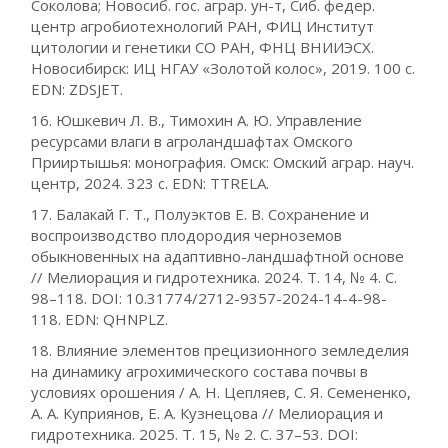
Соколова; Новосиб. гос. аграр. ун-т, Сиб. федер.
центр агробиотехнологий РАН, ФИЦ Институт
цитологии и генетики СО РАН, ФНЦ ВНИИЭСХ.
Новосибирск: ИЦ НГАУ «Золотой колос», 2019. 100 с.
EDN: ZDSJET.
16. Юшкевич Л. В., Тимохин А. Ю. Управление
ресурсами влаги в агроландшафтах Омского
Прииртышья: монография. Омск: Омский аграр. науч.
центр, 2024. 323 с. EDN: TTRELA.
17. Балакай Г. Т., Полуэктов Е. В. Сохранение и
воспроизводство плодородия черноземов
обыкновенных на адаптивно-ландшафтной основе
// Мелиорация и гидротехника. 2024. Т. 14, № 4. С.
98–118. DOI: 10.31774/2712-9357-2024-14-4-98-
118. EDN: QHNPLZ.
18. Влияние элементов прецизионного земледелия
на динамику агрохимического состава почвы в
условиях орошения / А. Н. Цепляев, С. Я. Семененко,
А. А. Куприянов, Е. А. Кузнецова // Мелиорация и
гидротехника. 2025. Т. 15, № 2. С. 37–53. DOI: