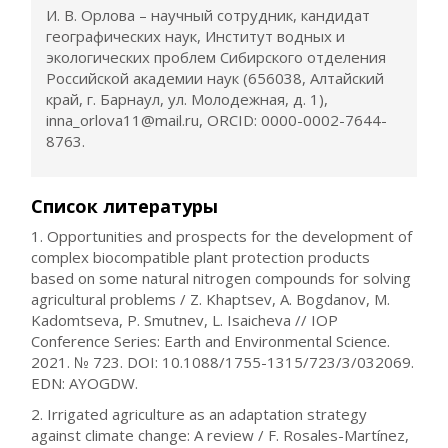
И. В. Орлова – научный сотрудник, кандидат
географических наук, Институт водных и
экологических проблем Сибирского отделения
Российской академии наук (656038, Алтайский
край, г. Барнаул, ул. Молодежная, д. 1),
inna_orlova11@mail.ru, ORCID: 0000-0002-7644-
8763.
Список литературы
1. Opportunities and prospects for the development of
complex biocompatible plant protection products
based on some natural nitrogen compounds for solving
agricultural problems / Z. Khaptsev, A. Bogdanov, M.
Kadomtseva, P. Smutnev, L. Isaicheva // IOP
Conference Series: Earth and Environmental Science.
2021. № 723. DOI: 10.1088/1755-1315/723/3/032069.
EDN: AYOGDW.
2. Irrigated agriculture as an adaptation strategy
against climate change: A review / F. Rosales-Martínez,