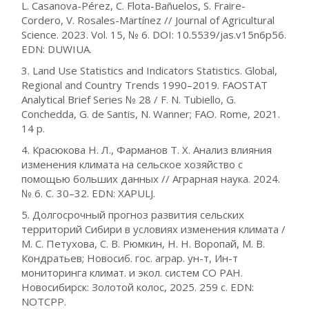
L. Casanova-Pérez, C. Flota-Bañuelos, S. Fraire-
Cordero, V. Rosales-Martínez // Journal of Agricultural
Science. 2023. Vol. 15, № 6. DOI: 10.5539/jas.v15n6p56.
EDN: DUWIUA.
3. Land Use Statistics and Indicators Statistics. Global,
Regional and Country Trends 1990–2019. FAOSTAT
Analytical Brief Series № 28 / F. N. Tubiello, G.
Conchedda, G. de Santis, N. Wanner; FAO. Rome, 2021.
14 р.
4. Красюкова Н. Л., Фарманов Т. Х. Анализ влияния
изменения климата на сельское хозяйство с
помощью больших данных // Аграрная наука. 2024.
№ 6. С. 30–32. EDN: XAPULJ.
5. Долгосрочный прогноз развития сельских
территорий Сибири в условиях изменения климата /
М. С. Петухова, С. В. Рюмкин, Н. Н. Воропай, М. В.
Кондратьев; Новосиб. гос. аграр. ун-т, Ин-т
мониторинга климат. и экол. систем СО РАН.
Новосибирск: Золотой колос, 2025. 259 с. EDN:
NOTCPP.