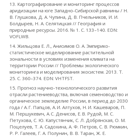
13. Картографирование и мониторинг процессов
аридизации на юге Западно-Сибирской равнины / Н.
В. Глушкова, Д. А. Чупина, Д. В. Пчельников, И. И.
Болдырев, Н. А. Селятицкая // География и
природные ресурсы. 2016. № 1. С. 133–140. EDN:
VOFLWB.
14. Жильцова Е. Л., Анисимов О. А. Эмпирико-
статистическое моделирование растительной
зональности в условиях изменения климата на
территории России // Проблемы экологического
мониторинга и моделирования экосистем. 2013. Т.
25. С. 360–374. EDN: VHTFST.
15. Прогноз научно-технологического развития
отрасли растениеводства, включая семеноводство и
органическое земледелие России, в период до 2030
года / А. Г. Папцов, А. И. Алтухов, Н. И. Кашеваров, П.
М. Першукевич, А. С. Денисов, Е. В. Рудой, М. С.
Петухова, С. Ю. Капустянчик, С. Л. Добрянская, О. М.
Поцелуев, Т. А. Садохина, А. Ф. Петров, С. В. Рюмкин,
Р. Р. Галеев, Г. А. Полунин, В. В. Таран, Ж. Е.