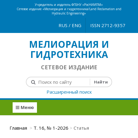
Учредитель и издатель ФГБНУ «РосНИИПМ»
Сетевое издание «Мелиорация и гидротехника/Land Reclamation and
Hydraulic Engineering»
RUS
/
ENG
ISSN 2712-9357
МЕЛИОРАЦИЯ И
ГИДРОТЕХНИКА
СЕТЕВОЕ ИЗДАНИЕ
Расширенный поиск
Меню
Главная
Т. 16, № 1-2026
Статья