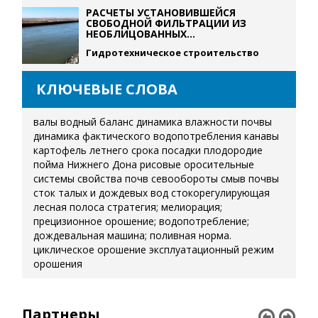
РАСЧЕТЫ УСТАНОВИВШЕЙСЯ
СВОБОДНОЙ ФИЛЬТРАЦИИ ИЗ
НЕОБЛИЦОВАННЫХ...
Гидротехническое строительство
КЛЮЧЕВЫЕ СЛОВА
валы
водный баланс
динамика влажности почвы
динамика фактического водопотребления
канавы
картофель летнего срока посадки
плодородие
пойма Нижнего Дона
рисовые оросительные
системы
свойства почв
севообороты
смыв почвы
сток талых и дождевых вод
стокорегулирующая
лесная полоса
стратегия; мелиорация;
прецизионное орошение; водопотребление;
дождевальная машина; поливная норма.
циклическое орошение
эксплуатационный режим
орошения
Партнеры