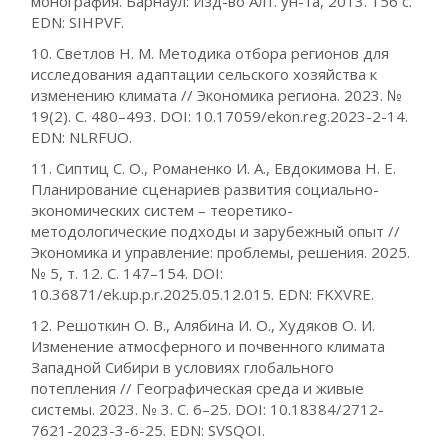
монография. Барнаул: Изд-во Алт. ун-та, 2013. 156 с.
EDN: SIHPVF.
10. Светлов Н. М. Методика отбора регионов для
исследования адаптации сельского хозяйства к
изменению климата // Экономика региона. 2023. №
19(2). С. 480–493. DOI: 10.17059/ekon.reg.2023-2-14.
EDN: NLRFUO.
11. Сиптиц С. О., Романенко И. А., Евдокимова Н. Е.
Планирование сценариев развития социально-
экономических систем – теоретико-
методологические подходы и зарубежный опыт //
Экономика и управление: проблемы, решения. 2025.
№ 5, т. 12. С. 147–154. DOI:
10.36871/ek.up.p.r.2025.05.12.015. EDN: FKXVRE.
12. Решоткин О. В., Алябина И. О., Худяков О. И.
Изменение атмосферного и почвенного климата
Западной Сибири в условиях глобального
потепления // Географическая среда и живые
системы. 2023. № 3. С. 6–25. DOI: 10.18384/2712-
7621-2023-3-6-25. EDN: SVSQOI.