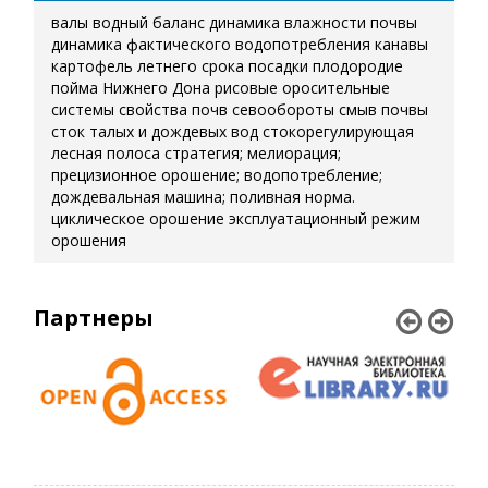
валы
водный баланс
динамика влажности почвы
динамика фактического водопотребления
канавы
картофель летнего срока посадки
плодородие
пойма Нижнего Дона
рисовые оросительные
системы
свойства почв
севообороты
смыв почвы
сток талых и дождевых вод
стокорегулирующая
лесная полоса
стратегия; мелиорация;
прецизионное орошение; водопотребление;
дождевальная машина; поливная норма.
циклическое орошение
эксплуатационный режим
орошения
Партнеры