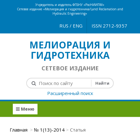
Учредитель и издатель ФГБНУ «РосНИИПМ»
Сетевое издание «Мелиорация и гидротехника/Land Reclamation and
Hydraulic Engineering»
RUS
/
ENG
ISSN 2712-9357
МЕЛИОРАЦИЯ И
ГИДРОТЕХНИКА
СЕТЕВОЕ ИЗДАНИЕ
Расширенный поиск
Меню
Главная
№ 1(13)-2014
Статья