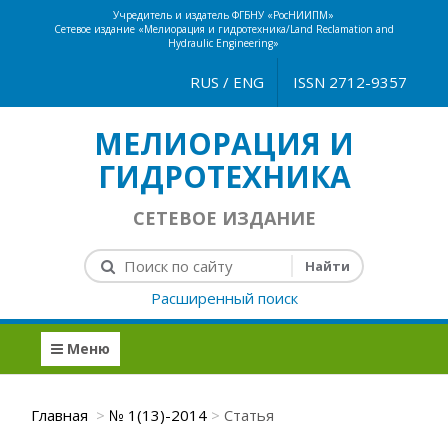
Учредитель и издатель ФГБНУ «РосНИИПМ»
Сетевое издание «Мелиорация и гидротехника/Land Reclamation and
Hydraulic Engineering»
RUS
/
ENG
ISSN 2712-9357
МЕЛИОРАЦИЯ И
ГИДРОТЕХНИКА
СЕТЕВОЕ ИЗДАНИЕ
Расширенный поиск
Меню
Главная
№ 1(13)-2014
Статья