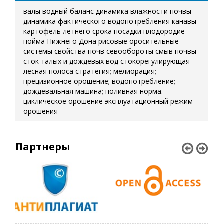
валы
водный баланс
динамика влажности почвы
динамика фактического водопотребления
канавы
картофель летнего срока посадки
плодородие
пойма Нижнего Дона
рисовые оросительные
системы
свойства почв
севообороты
смыв почвы
сток талых и дождевых вод
стокорегулирующая
лесная полоса
стратегия; мелиорация;
прецизионное орошение; водопотребление;
дождевальная машина; поливная норма.
циклическое орошение
эксплуатационный режим
орошения
Партнеры