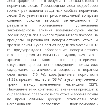
леса сформированы в результате лесозаготовок в
первичных лесах. Производные леса водосборов
горных рек лишены защитных свойств первичных
лесов. Это увеличивает риск наводнений во время
сильных осадков высокой интенсивности. В
результате исследований установлены
закономерности влияния воздушно-сухой массы
лесной подстилки и живого травянистого покрова на
процессы образования поверхностного стока и
эрозию почвы. Сухая лесная подстилка массой 10 т/
га предупреждает образование поверхностного
стока во время интенсивных осадков, 3,25 т/га –
эрозию почвы. Кроме того, характеризуют
отсутствие эрозии почвы следующие показатели:
содержание органического вещества в верхнем
слое почвы (7,6 %), коэффициенты пористости
(1,33), предел текучести (53 %) и угол внутреннего
трения между почвенными частицами (22°).
Нарушение этих критических значений приводит к
образованию поверхностного стока и эрозии почвы
во время сильных дождей. Результаты этих
исследований позволяют прогнозировать