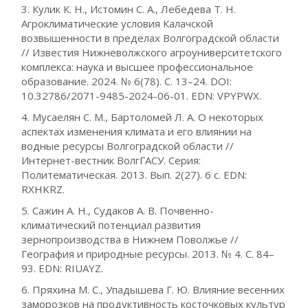
3. Кулик К. Н., Истомин С. А., Лебедева Т. Н.
Агроклиматические условия Калачской
возвышенности в пределах Волгоградской области
// Известия Нижневолжского агроуниверситетского
комплекса: наука и высшее профессиональное
образование. 2024. № 6(78). С. 13–24. DOI:
10.32786/2071-9485-2024-06-01. EDN: VPYPWX.
4. Мусаелян С. М., Бартоломей Л. А. О некоторых
аспектах изменения климата и его влиянии на
водные ресурсы Волгоградской области //
Интернет-вестник ВолгГАСУ. Серия:
Политематическая. 2013. Вып. 2(27). 6 с. EDN:
RXHKRZ.
5. Сажин А. Н., Судаков А. В. Почвенно-
климатический потенциал развития
зернопроизводства в Нижнем Поволжье //
География и природные ресурсы. 2013. № 4. С. 84–
93. EDN: RIUAYZ.
6. Пряхина М. С., Упадышева Г. Ю. Влияние весенних
заморозков на продуктивность косточковых культур