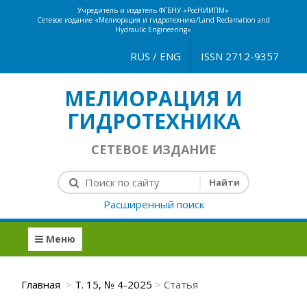
Учредитель и издатель ФГБНУ «РосНИИПМ»
Сетевое издание «Мелиорация и гидротехника/Land Reclamation and
Hydraulic Engineering»
RUS
/
ENG
ISSN 2712-9357
МЕЛИОРАЦИЯ И
ГИДРОТЕХНИКА
СЕТЕВОЕ ИЗДАНИЕ
Расширенный поиск
Меню
Главная
Т. 15, № 4-2025
Статья