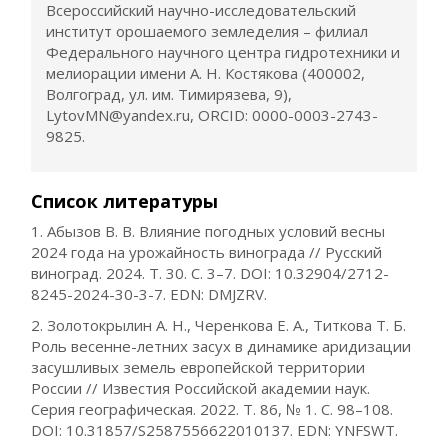
Всероссийский научно-исследовательский
институт орошаемого земледелия – филиал
Федерального научного центра гидротехники и
мелиорации имени А. Н. Костякова (400002,
Волгоград, ул. им. Тимирязева, 9),
LytovMN@yandex.ru, ORCID: 0000-0003-2743-
9825.
Список литературы
1. Абызов В. В. Влияние погодных условий весны
2024 года на урожайность винограда // Русский
виноград. 2024. Т. 30. С. 3–7. DOI: 10.32904/2712-
8245-2024-30-3-7. EDN: DMJZRV.
2. Золотокрылин А. Н., Черенкова Е. А., Титкова Т. Б.
Роль весенне-летних засух в динамике аридизации
засушливых земель европейской территории
России // Известия Российской академии наук.
Серия географическая. 2022. Т. 86, № 1. С. 98–108.
DOI: 10.31857/S2587556622010137. EDN: YNFSWT.