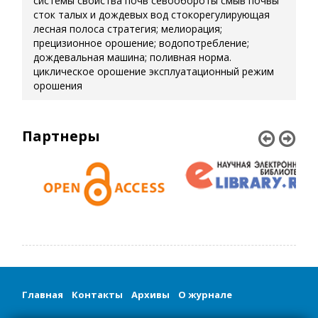
системы
свойства почв
севообороты
смыв почвы
сток талых и дождевых вод
стокорегулирующая
лесная полоса
стратегия; мелиорация;
прецизионное орошение; водопотребление;
дождевальная машина; поливная норма.
циклическое орошение
эксплуатационный режим
орошения
Партнеры
Главная
Контакты
Архивы
О журнале