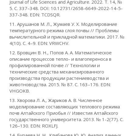
Journal of Life Sciences and Agriculture. 2022. Т. 14, №
5. С. 337–348. DOI: 10.12731/2658-6649-2022-14-5-
337-348. EDN: TCDSQR.
11. Арушанов М. Л., Жумаев У. Х. Моделирование
температурного режима слоя почвы // Проблемы
вычислительной и прикладной математики. 2017. №
4(10). С. 4–9. EDN: VRWCHV.
12. Бровцин В. Н., Попов А. А. Математическое
описание процессов тепло- и влагопереноса в
профилированной почве // Технологии и
технические средства механизированного
производства продукции растениеводства и
животноводства. 2015. № 87. С. 163–176. EDN:
VHGOKB.
13. Хворова Л. А., Жариков А. В. Численное
моделирование составляющих теплового режима
почв Алтайского Приобья // Известия Алтайского
государственного университета. 2013. № 1-2(77). С.
126–130. EDN: ROXLFJ.
14. Бураева Н. Н., Клибанова Ю. Ю. Анализ данных