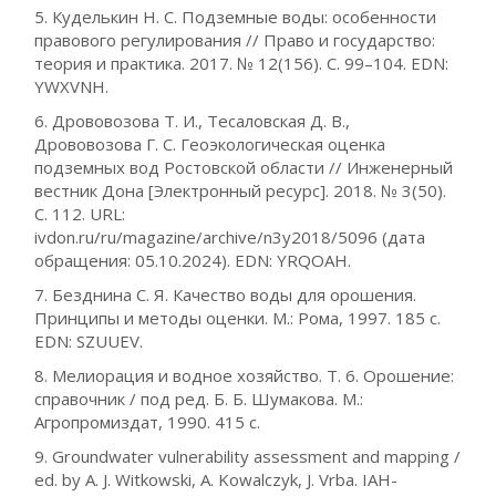
5. Куделькин Н. С. Подземные воды: особенности
правового регулирования // Право и государство:
теория и практика. 2017. № 12(156). С. 99–104. EDN:
YWXVNH.
6. Дрововозова Т. И., Тесаловская Д. В.,
Дрововозова Г. С. Геоэкологическая оценка
подземных вод Ростовской области // Инженерный
вестник Дона [Электронный ресурс]. 2018. № 3(50).
С. 112. URL:
ivdon.ru/ru/magazine/archive/n3y2018/5096 (дата
обращения: 05.10.2024). EDN: YRQOAH.
7. Безднина С. Я. Качество воды для орошения.
Принципы и методы оценки. М.: Рома, 1997. 185 с.
EDN: SZUUEV.
8. Мелиорация и водное хозяйство. Т. 6. Орошение:
справочник / под ред. Б. Б. Шумакова. М.:
Агропромиздат, 1990. 415 с.
9. Groundwater vulnerability assessment and mapping /
ed. by A. J. Witkowski, А. Kowalczyk, J. Vrba. IАН-