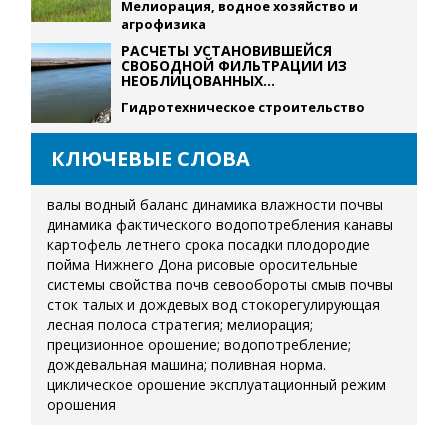
Мелиорация, водное хозяйство и
агрофизика
РАСЧЕТЫ УСТАНОВИВШЕЙСЯ
СВОБОДНОЙ ФИЛЬТРАЦИИ ИЗ
НЕОБЛИЦОВАННЫХ...
Гидротехническое строительство
КЛЮЧЕВЫЕ СЛОВА
валы
водный баланс
динамика влажности почвы
динамика фактического водопотребления
канавы
картофель летнего срока посадки
плодородие
пойма Нижнего Дона
рисовые оросительные
системы
свойства почв
севообороты
смыв почвы
сток талых и дождевых вод
стокорегулирующая
лесная полоса
стратегия; мелиорация;
прецизионное орошение; водопотребление;
дождевальная машина; поливная норма.
циклическое орошение
эксплуатационный режим
орошения