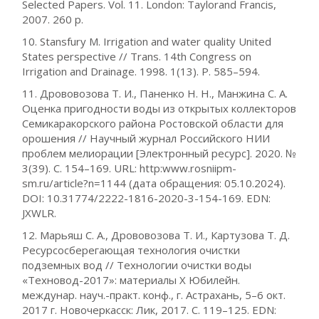
Selected Papers. Vol. 11. London: Taylorand Francis,
2007. 260 p.
10. Stansfury M. Irrigation and water quality United
States perspective // Trans. 14th Congress on
Irrigation and Drainage. 1998. 1(13). Р. 585–594.
11. Дрововозова Т. И., Паненко Н. Н., Манжина С. А.
Оценка пригодности воды из открытых коллекторов
Семикаракорского района Ростовской области для
орошения // Научный журнал Российского НИИ
проблем мелиорации [Электронный ресурс]. 2020. №
3(39). С. 154–169. URL: http:www.rosniipm-
sm.ru/article?n=1144 (дата обращения: 05.10.2024).
DOI: 10.31774/2222-1816-2020-3-154-169. EDN:
JXWLR.
12. Марьяш С. А., Дрововозова Т. И., Картузова Т. Д.
Ресурсосберегающая технология очистки
подземных вод // Технологии очистки воды
«Техновод-2017»: материалы X Юбилейн.
междунар. науч.-практ. конф., г. Астрахань, 5–6 окт.
2017 г. Новочеркасск: Лик, 2017. С. 119–125. EDN: