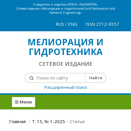
Учредитель и издатель ФГБНУ «РосНИИПМ»
Сетевое издание «Мелиорация и гидротехника/Land Reclamation and
Hydraulic Engineering»
RUS
/
ENG
ISSN 2712-9357
МЕЛИОРАЦИЯ И
ГИДРОТЕХНИКА
СЕТЕВОЕ ИЗДАНИЕ
Расширенный поиск
Меню
Главная
Т. 15, № 1-2025
Статья