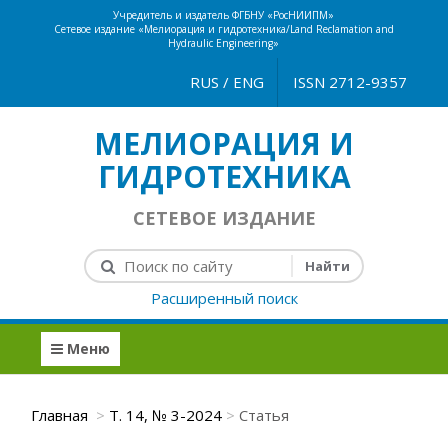
Учредитель и издатель ФГБНУ «РосНИИПМ»
Сетевое издание «Мелиорация и гидротехника/Land Reclamation and
Hydraulic Engineering»
RUS
/
ENG
ISSN 2712-9357
МЕЛИОРАЦИЯ И
ГИДРОТЕХНИКА
СЕТЕВОЕ ИЗДАНИЕ
Расширенный поиск
Меню
Главная
Т. 14, № 3-2024
Статья