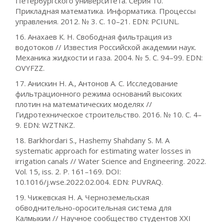
Петербургского университета. Серия 10.
Прикладная математика. Информатика. Процессы
управления. 2012. № 3. C. 10–21. EDN: PCIUNL.
16. Анахаев К. Н. Свободная фильтрация из
водотоков // Известия Российской академии наук.
Механика жидкости и газа. 2004. № 5. С. 94–99. EDN:
OVYFZZ.
17. Анискин Н. А., Антонов А. С. Исследование
фильтрационного режима оснований высоких
плотин на математических моделях //
Гидротехническое строительство. 2016. № 10. С. 4–
9. EDN: WZTNKZ.
18. Barkhordari S., Hashemy Shahdany S. M. A
systematic approach for estimating water losses in
irrigation canals // Water Science and Engineering. 2022.
Vol. 15, iss. 2. P. 161–169. DOI:
10.1016/j.wse.2022.02.004. EDN: PUVRAQ.
19. Чижевская Н. А. Черноземельская
обводнительно-оросительная система для
Калмыкии // Научное сообщество студентов XXI