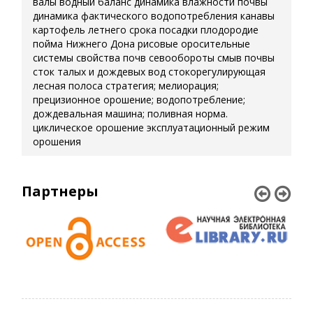
валы
водный баланс
динамика влажности почвы
динамика фактического водопотребления
канавы
картофель летнего срока посадки
плодородие
пойма Нижнего Дона
рисовые оросительные
системы
свойства почв
севообороты
смыв почвы
сток талых и дождевых вод
стокорегулирующая
лесная полоса
стратегия; мелиорация;
прецизионное орошение; водопотребление;
дождевальная машина; поливная норма.
циклическое орошение
эксплуатационный режим
орошения
Партнеры