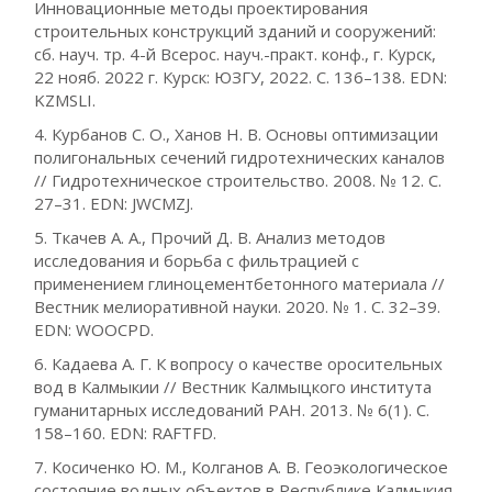
Инновационные методы проектирования
строительных конструкций зданий и сооружений:
сб. науч. тр. 4-й Всерос. науч.-практ. конф., г. Курск,
22 нояб. 2022 г. Курск: ЮЗГУ, 2022. С. 136–138. EDN:
KZMSLI.
4. Курбанов С. О., Ханов Н. В. Основы оптимизации
полигональных сечений гидротехнических каналов
// Гидротехническое строительство. 2008. № 12. С.
27–31. EDN: JWCMZJ.
5. Ткачев А. А., Прочий Д. В. Анализ методов
исследования и борьба с фильтрацией с
применением глиноцементбетонного материала //
Вестник мелиоративной науки. 2020. № 1. С. 32–39.
EDN: WOOCPD.
6. Кадаева А. Г. К вопросу о качестве оросительных
вод в Калмыкии // Вестник Калмыцкого института
гуманитарных исследований РАН. 2013. № 6(1). С.
158–160. EDN: RAFTFD.
7. Косиченко Ю. М., Колганов А. В. Геоэкологическое
состояние водных объектов в Республике Калмыкия