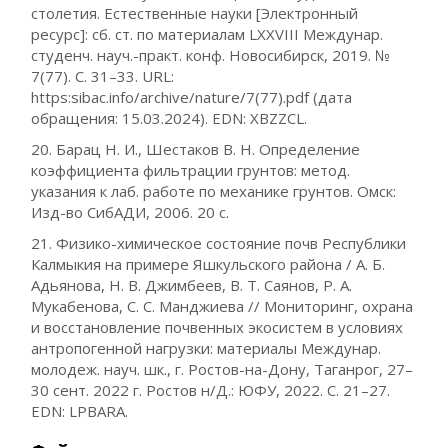
столетия. Естественные науки [Электронный
ресурс]: сб. ст. по материалам LXXVIII Междунар.
студенч. науч.-практ. конф. Новосибирск, 2019. №
7(77). C. 31–33. URL:
https:sibac.info/archive/nature/7(77).pdf (дата
обращения: 15.03.2024). EDN: XBZZCL.
20. Барац Н. И., Шестаков В. Н. Определение
коэффициента фильтрации грунтов: метод.
указания к лаб. работе по механике грунтов. Омск:
Изд-во СибАДИ, 2006. 20 с.
21. Физико-химическое состояние почв Республики
Калмыкия на примере Яшкульского района / А. Б.
Адьянова, Н. В. Джимбеев, В. Т. Саянов, Р. А.
Мукабенова, С. С. Манджиева // Мониторинг, охрана
и восстановление почвенных экосистем в условиях
антропогенной нагрузки: материалы Междунар.
молодеж. науч. шк., г. Ростов-на-Дону, Таганрог, 27–
30 сент. 2022 г. Ростов н/Д.: ЮФУ, 2022. С. 21–27.
EDN: LPBARA.