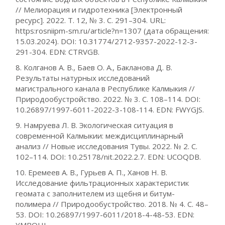
// Мелиорация и гидротехника [Электронный
ресурс]. 2022. Т. 12, № 3. С. 291–304. URL:
https:rosniipm-sm.ru/article?n=1307 (дата обращения:
15.03.2024). DOI: 10.31774/2712-9357-2022-12-3-
291-304. EDN: CTRVGB.
8. Колганов А. В., Баев О. А., Бакланова Д. В.
Результаты натурных исследований
магистрального канала в Республике Калмыкия //
Природообустройство. 2022. № 3. С. 108–114. DOI:
10.26897/1997-6011-2022-3-108-114. EDN: FWYGJS.
9. Намруева Л. В. Экологическая ситуация в
современной Калмыкии: междисциплинарный
анализ // Новые исследования Тувы. 2022. № 2. С.
102–114. DOI: 10.25178/nit.2022.2.7. EDN: UCOQDB.
10. Еремеев А. В., Гурьев А. П., Ханов Н. В.
Исследование фильтрационных характеристик
геомата с заполнителем из щебня и битум-
полимера // Природообустройство. 2018. № 4. С. 48–
53. DOI: 10.26897/1997-6011/2018-4-48-53. EDN: