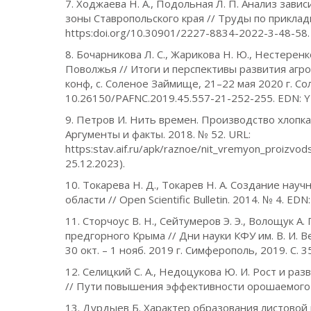
7. Ходжаева Н. А., Подольная Л. П. Анализ зави
зоны Ставропольского края // Труды по прикладн
https:doi.org/10.30901/2227-8834-2022-3-48-58
8. Бочарникова Л. С., Жарикова Н. Ю., Нестерен
Поволжья // Итоги и перспективы развития агро
конф, с. Соленое Займище, 21–22 мая 2020 г. С
10.26150/PAFNC.2019.45.557-21-252-255. EDN: Y
9. Петров И. Нить времен. Производство хлопка
Аргументы и факты. 2018. № 52. URL:
https:stav.aif.ru/apk/raznoe/nit_vremyon_proizv
25.12.2023).
10. Токарева Н. Д., Токарев Н. А. Создание нау
области // Open Scientific Bulletin. 2014. № 4. ED
11. Сторчоус В. Н., Сейтумеров Э. Э., Волощук 
предгорного Крыма // Дни науки КФУ им. В. И. Ве
30 окт. – 1 нояб. 2019 г. Симферополь, 2019. С. 
12. Селицкий С. А., Недоцукова Ю. И. Рост и р
// Пути повышения эффективности орошаемого з
13. Дурдыев Б. Характер образования листовой