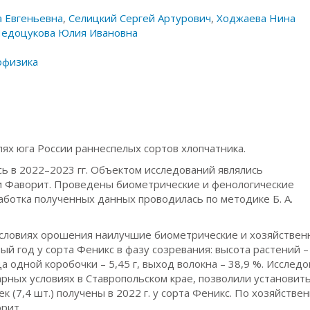
 Евгеньевна
,
Селицкий Сергей Артурович
,
Ходжаева Нина
едоцукова Юлия Ивановна
офизика
ях юга России раннеспелых сортов хлопчатника.
ь в 2022–2023 гг. Объектом исследований являлись
и Фаворит. Проведены биометрические и фенологические
аботка полученных данных проводилась по методике Б. А.
условиях орошения наилучшие биометрические и хозяйствен
й год у сорта Феникс в фазу созревания: высота растений –
рца одной коробочки – 5,45 г, выход волокна – 38,9 %. Исследо
ных условиях в Ставропольском крае, позволили установить
к (7,4 шт.) получены в 2022 г. у сорта Феникс. По хозяйстве
орит.