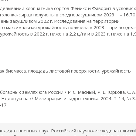
зделывании хлопчатника сортов Феникс и Фаворит в условия
лопка-сырца получены в среднезасушливом 2023 г. – 16,70 
 очень засушливом 2022 г. Исследования на территории
что максимальная урожайность получена в 2023 г. при возде
рожайность в 2022 г. ниже на 2,2 ц/га и в 2023 г. ниже на 1,9
хая биомасса, площадь листовой поверхности, урожайность
гарных землях юга России / Р. С. Масный, Р. Е. Юркова, С. А.
. Недоцукова // Мелиорация и гидротехника. 2024. Т. 14, № 3. 
-17.
кандидат военных наук, Российский научно-исследовательски