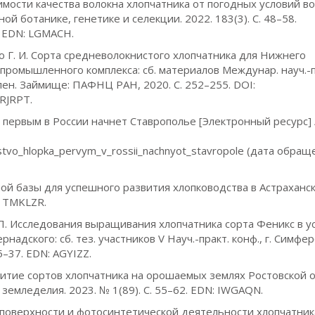
симости качества волокна хлопчатника от погодных условий в
ой ботанике, генетике и селекции. 2022. 183(3). С. 48–58.
. EDN: LGMACH.
ко Г. И. Сорта средневолокнистого хлопчатника для Нижнего
промышленного комплекса: сб. материалов Междунар. науч.-п
олен. Займище: ПАФНЦ РАН, 2020. С. 252–255. DOI:
RJRPT.
 первым в России начнет Ставрополье [Электронный ресурс] 
odstvo_hlopka_pervym_v_rossii_nachnyot_stavropole (дата обращ
чной базы для успешного развития хлопководства в Астраханс
N: TMKLZR.
А. П. Исследования выращивания хлопчатника сорта Феникс в у
рнадского: сб. тез. участников V Науч.-практ. конф., г. Симфе
35–37. EDN: AGYIZZ.
азвитие сортов хлопчатника на орошаемых землях Ростовской 
емледелия. 2023. № 1(89). С. 55–62. EDN: IWGAQN.
 поверхности и фотосинтетической деятельности хлопчатник