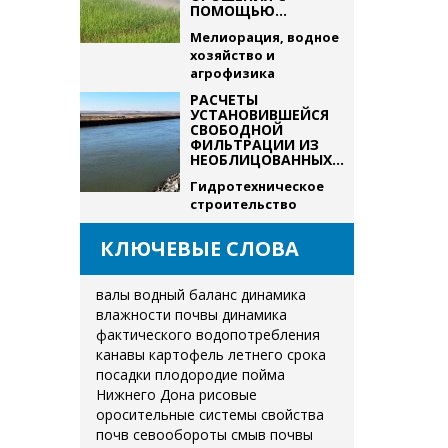
ПОМОЩЬЮ...
Мелиорация, водное
хозяйство и
агрофизика
РАСЧЕТЫ
УСТАНОВИВШЕЙСЯ
СВОБОДНОЙ
ФИЛЬТРАЦИИ ИЗ
НЕОБЛИЦОВАННЫХ...
Гидротехническое
строительство
КЛЮЧЕВЫЕ СЛОВА
валы
водный баланс
динамика
влажности почвы
динамика
фактического водопотребления
канавы
картофель летнего срока
посадки
плодородие
пойма
Нижнего Дона
рисовые
оросительные системы
свойства
почв
севообороты
смыв почвы