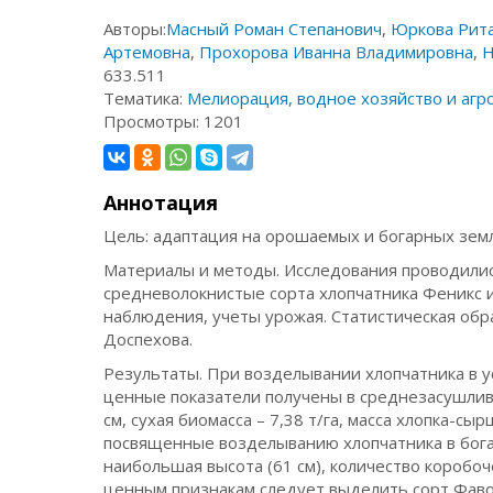
Авторы:
Масный Роман Степанович
,
Юркова Рита
Артемовна
,
Прохорова Иванна Владимировна
,
Н
633.511
Тематика:
Мелиорация, водное хозяйство и агр
Просмотры:
1201
Аннотация
Цель: адаптация на орошаемых и богарных земл
Материалы и методы. Исследования проводилис
средневолокнистые сорта хлопчатника Феникс 
наблюдения, учеты урожая. Статистическая обр
Доспехова.
Результаты. При возделывании хлопчатника в 
ценные показатели получены в среднезасушливы
см, сухая биомасса – 7,38 т/га, масса хлопка-сы
посвященные возделыванию хлопчатника в богар
наибольшая высота (61 см), количество коробоче
ценным признакам следует выделить сорт Фав