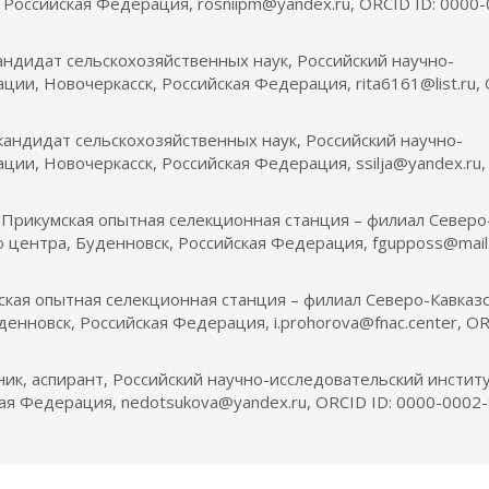
Российская Федерация, rosniipm@yandex.ru, ORCID ID: 0000-
андидат сельскохозяйственных наук, Российский научно-
ии, Новочеркасск, Российская Федерация, rita6161@list.ru,
 кандидат сельскохозяйственных наук, Российский научно-
ии, Новочеркасск, Российская Федерация, ssilja@yandex.ru,
, Прикумская опытная селекционная станция – филиал Северо
 центра, Буденновск, Российская Федерация, fgupposs@mail.
ская опытная селекционная станция – филиал Северо-Кавказ
енновск, Российская Федерация, i.prohorova@fnac.center, O
ик, аспирант, Российский научно-исследовательский инстит
ая Федерация, nedotsukova@yandex.ru, ORCID ID: 0000-0002