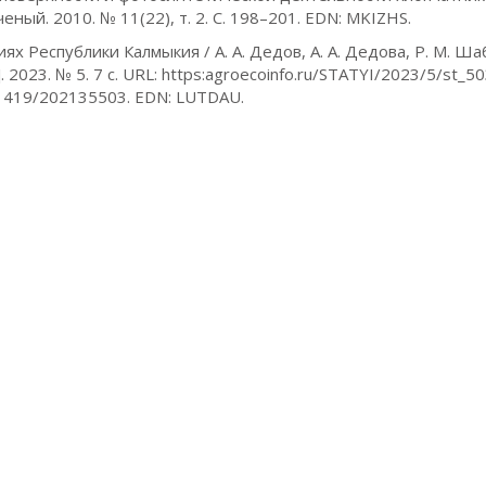
ный. 2010. № 11(22), т. 2. С. 198–201. EDN: MKIZHS.
х Республики Калмыкия / А. А. Дедов, А. А. Дедова, Р. М. Шаб
2023. № 5. 7 с. URL: https:agroecoinfo.ru/STATYI/2023/5/st_50
.51419/202135503. EDN: LUTDAU.