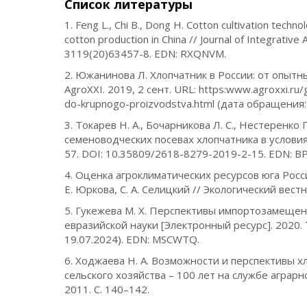
Список литературы
1. Feng L., Chi B., Dong H. Cotton cultivation tech
cotton production in China // Journal of Integrative 
3119(20)63457-8. EDN: RXQNVM.
2. Южанинова Л. Хлопчатник в России: от опытн
АgroXXI. 2019, 2 сент. URL: https:www.agroxxi.ru/
do-krupnogo-proizvodstva.html (дата обращения: 
3. Токарев Н. А., Бочарникова Л. С., Нестеренк
семеноводческих посевах хлопчатника в условия
57. DOI: 10.35809/2618-8279-2019-2-15. EDN: B
4. Оценка агроклиматических ресурсов юга России
Е. Юркова, С. А. Селицкий // Экологический вестн
5. Гукежева М. Х. Перспективы импортозамещен
евразийской науки [Электронный ресурс]. 2020. Т
19.07.2024). EDN: MSCWTQ.
6. Ходжаева Н. А. Возможности и перспективы 
сельского хозяйства – 100 лет на службе аграрно
2011. С. 140–142.