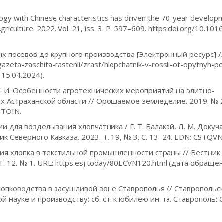
nology with Chinese characteristics has driven the 70-year develop
Agriculture. 2022. Vol. 21, iss. 3. P. 597–609. https:doi.org/10.10
ых посевов до крупного производства [Электронный ресурс] /
gazeta-zaschita-rastenii/zrast/hlopchatnik-v-rossii-ot-opytnyh-
15.04.2024).
о Г. И. Особенности агротехнических мероприятий на элитно-
х Астраханской области // Орошаемое земледелие. 2019. № 2.
PTOIN.
 для возделывания хлопчатника / Г. Т. Балакай, Л. М. Докуча
ик Северного Кавказа. 2023. Т. 19, № 3. С. 13–24. EDN: CSTQVN
ия хлопка в текстильной промышленности страны // Вестник
. 12, № 1. URL: https:esj.today/80ECVN120.html (дата обраще
хлопководства в засушливой зоне Ставрополья // Ставрополь
й науке и производству: сб. ст. к юбилею ин-та. Ставрополь: 