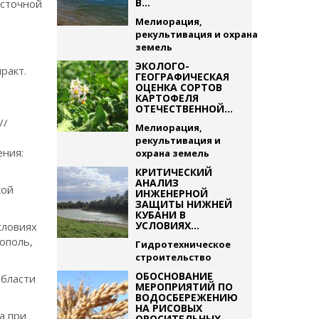
В...
осточной
Мелиорация,
рекультивация и охрана
земель
ЭКОЛОГО-
ракт.
ГЕОГРАФИЧЕСКАЯ
ОЦЕНКА СОРТОВ
КАРТОФЕЛЯ
ОТЕЧЕСТВЕННОЙ...
//
Мелиорация,
рекультивация и
ения:
охрана земель
КРИТИЧЕСКИЙ
АНАЛИЗ
кой
ИНЖЕНЕРНОЙ
ЗАЩИТЫ НИЖНЕЙ
КУБАНИ В
УСЛОВИЯХ...
словиях
рополь,
Гидротехническое
строительство
ОБОСНОВАНИЕ
области
МЕРОПРИЯТИЙ ПО
ВОДОСБЕРЕЖЕНИЮ
НА РИСОВЫХ
а при
ОРОСИТЕЛЬНЫХ...