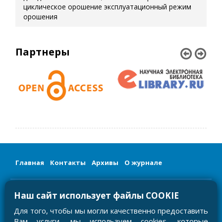
циклическое орошение
эксплуатационный режим
орошения
Партнеры
Главная
Контакты
Архивы
О журнале
Сетевое издание «Мелиорация и гидротехника/Land
Наш сайт использует файлы COOKIE
Reclamation and Hydraulic Engineering»
Регистрационный номер и дата принятия решения о
регистрации: серия ЭЛ № ФС 77-81585 от 03.08.2021
Для того, чтобы мы могли качественно предоставить
ISSN 2712-9357
Учредитель и издатель: ФГБНУ «РосНИИПМ»
Вам услуги, мы используем cookies, которые