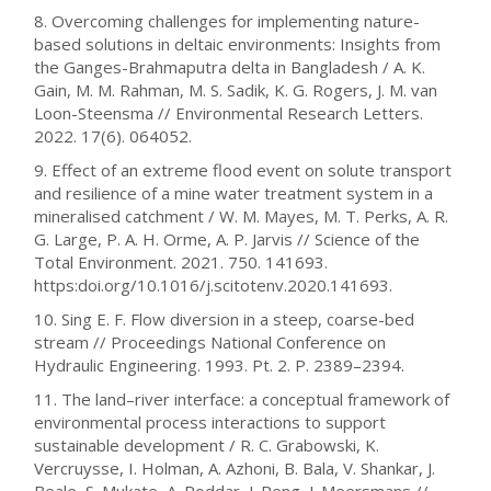
8. Overcoming challenges for implementing nature-
based solutions in deltaic environments: Insights from
the Ganges-Brahmaputra delta in Bangladesh / A. K.
Gain, M. M. Rahman, M. S. Sadik, K. G. Rogers, J. M. van
Loon-Steensma // Environmental Research Letters.
2022. 17(6). 064052.
9. Effect of an extreme flood event on solute transport
and resilience of a mine water treatment system in a
mineralised catchment / W. M. Mayes, M. T. Perks, A. R.
G. Large, P. A. H. Orme, A. P. Jarvis // Science of the
Total Environment. 2021. 750. 141693.
https:doi.org/10.1016/j.scitotenv.2020.141693.
10. Sing E. F. Flow diversion in a steep, coarse-bed
stream // Proceedings National Conference on
Hydraulic Engineering. 1993. Pt. 2. P. 2389–2394.
11. The land–river interface: a conceptual framework of
environmental process interactions to support
sustainable development / R. C. Grabowski, K.
Vercruysse, I. Holman, A. Azhoni, B. Bala, V. Shankar, J.