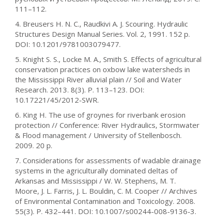
111–112.
4. Breusers H. N. C., Raudkivi A. J. Scouring. Hydraulic
Structures Design Manual Series. Vol. 2, 1991. 152 p.
DOI: 10.1201/9781003079477.
5. Knight S. S., Locke M. A., Smith S. Effects of agricultural
conservation practices on oxbow lake watersheds in
the Mississippi River alluvial plain // Soil and Water
Research. 2013. 8(3). P. 113–123. DOI:
10.17221/45/2012-SWR.
6. King H. The use of groynes for riverbank erosion
protection // Conference: River Hydraulics, Stormwater
& Flood management / University of Stellenbosch.
2009. 20 p.
7. Considerations for assessments of wadable drainage
systems in the agriculturally dominated deltas of
Arkansas and Mississippi / W. W. Stephens, M. T.
Moore, J. L. Farris, J. L. Bouldin, C. M. Cooper // Archives
of Environmental Contamination and Toxicology. 2008.
55(3). P. 432–441. DOI: 10.1007/s00244-008-9136-3.