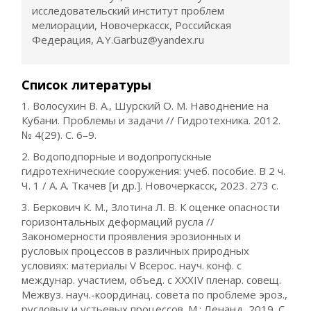
исследовательский институт проблем
мелиорации, Новочеркасск, Российская
Федерация, A.Y.Garbuz@yandex.ru
Список литературы
1. Волосухин В. А., Шурский О. М. Наводнение на
Кубани. Проблемы и задачи // Гидротехника. 2012.
№ 4(29). С. 6–9.
2. Водоподпорные и водопропускные
гидротехнические сооружения: учеб. пособие. В 2 ч.
Ч. 1 / А. А. Ткачев [и др.]. Новочеркасск, 2023. 273 с.
3. Беркович К. М., Злотина Л. В. К оценке опасности
горизонтальных деформаций русла //
Закономерности проявления эрозионных и
русловых процессов в различных природных
условиях: материалы V Всерос. науч. конф. с
междунар. участием, объед. с XXXIV пленар. совещ.
Межвуз. науч.-координац. совета по проблеме эроз.,
русловых и устьевых процессов. М.: Ленанд, 2019. С.