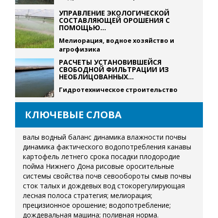
УПРАВЛЕНИЕ ЭКОЛОГИЧЕСКОЙ
СОСТАВЛЯЮЩЕЙ ОРОШЕНИЯ С
ПОМОЩЬЮ...
Мелиорация, водное хозяйство и
агрофизика
РАСЧЕТЫ УСТАНОВИВШЕЙСЯ
СВОБОДНОЙ ФИЛЬТРАЦИИ ИЗ
НЕОБЛИЦОВАННЫХ...
Гидротехническое строительство
КЛЮЧЕВЫЕ СЛОВА
валы
водный баланс
динамика влажности почвы
динамика фактического водопотребления
канавы
картофель летнего срока посадки
плодородие
пойма Нижнего Дона
рисовые оросительные
системы
свойства почв
севообороты
смыв почвы
сток талых и дождевых вод
стокорегулирующая
лесная полоса
стратегия; мелиорация;
прецизионное орошение; водопотребление;
дождевальная машина; поливная норма.