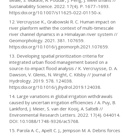
Beale, S. Mukate, A. Poddar, J. Peng, J. Meersmans //
Sustainability Science. 2022. 17(4). P. 1677–1693.
https:doi.org/10.1007/s11625-022-01150-x.
12. Vercruysse K., Grabowski R. C. Human impact on
river planform within the context of multi-timescale
river channel dynamics in a Himalayan river system //
Geomorphology. 2021. 381. 107659.
https:doi.org/10.1016/j.geomorph.2021.107659.
13. Developing spatial prioritization criteria for
integrated urban flood management based on a
source-to-impact flood analysis / K. Vercruysse, D. A.
Dawson, V. Glenis, N. Wright, C. Kilsby // Journal of
Hydrology. 2019. 578. 124038.
https:doi.org/10.1016/j.jhydrol.2019.124038.
14. Large variations in global irrigation withdrawals
caused by uncertain irrigation efficiencies / A. Puy, B.
Lankford, J. Meier, S. van der Kooij, A. Saltelli //
Environmental Research Letters. 2022. 17(4). 044014.
DOI: 10.1088/1748-9326/ac5768.
15. Parola A. C., Apelt C. J., Jempson M. A. Debris forces