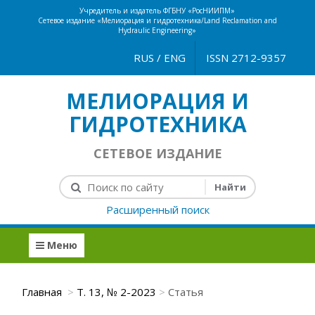
Учредитель и издатель ФГБНУ «РосНИИПМ»
Сетевое издание «Мелиорация и гидротехника/Land Reclamation and
Hydraulic Engineering»
RUS
/
ENG
ISSN 2712-9357
МЕЛИОРАЦИЯ И
ГИДРОТЕХНИКА
СЕТЕВОЕ ИЗДАНИЕ
Расширенный поиск
Меню
Главная
Т. 13, № 2-2023
Статья