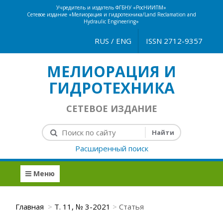
Учредитель и издатель ФГБНУ «РосНИИПМ»
Сетевое издание «Мелиорация и гидротехника/Land Reclamation and
Hydraulic Engineering»
RUS
/
ENG
ISSN 2712-9357
МЕЛИОРАЦИЯ И
ГИДРОТЕХНИКА
СЕТЕВОЕ ИЗДАНИЕ
Расширенный поиск
Меню
Главная
Т. 11, № 3-2021
Статья