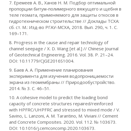
7. Еремеев А. В., Ханов Н. М. Подбор оптимальной
пропорции битум-полимерного вяжущего и щебня в
теле геомата, применяемого для защиты откосов в
гидротехническом строительстве // Доклады ТСХА:
сб. ст. М.: Изд-во РГАУ-МСХА, 2018. Вып. 290, ч. 1. С.
169–171.
8. Progress in the cause and repair technology of
channel seepage / X. D. Wang [et al.] // Chinese Journal
of Geotechnical Engineering. 2016. Vol. 38. P. 21–24.
DOI: 10.11779/CJGE2016S1004.
9. Баев А. А. Применение планирования
эксперимента для изучения водопроницаемости
экрана из геомембраны // Природообустройство.
2014. № 3. С. 46–51.
10. A cohesive model to predict the loading bond
capacity of concrete structures repaired/reinforced
with HPFRC/UHPFRC and stressed to mixed mode / V.
Savino, L. Lanzoni, A. M. Tarantino, M. Viviani // Cement
and Concrete Composites. 2020. Vol. 112. № 103673.
DOI: 10.1016/j.cemconcomp.2020.103673.