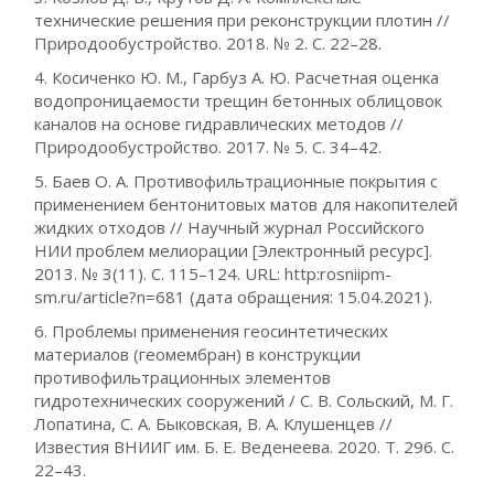
технические решения при реконструкции плотин //
Природообустройство. 2018. № 2. С. 22–28.
4. Косиченко Ю. М., Гарбуз А. Ю. Расчетная оценка
водопроницаемости трещин бетонных облицовок
каналов на основе гидравлических методов //
Природообустройство. 2017. № 5. С. 34–42.
5. Баев О. А. Противофильтрационные покрытия с
применением бентонитовых матов для накопителей
жидких отходов // Научный журнал Российского
НИИ проблем мелиорации [Электронный ресурс].
2013. № 3(11). С. 115–124. URL: http:rosniipm-
sm.ru/article?n=681 (дата обращения: 15.04.2021).
6. Проблемы применения геосинтетических
материалов (геомембран) в конструкции
противофильтрационных элементов
гидротехнических сооружений / С. В. Сольский, М. Г.
Лопатина, С. А. Быковская, В. А. Клушенцев //
Известия ВНИИГ им. Б. Е. Веденеева. 2020. Т. 296. С.
22–43.