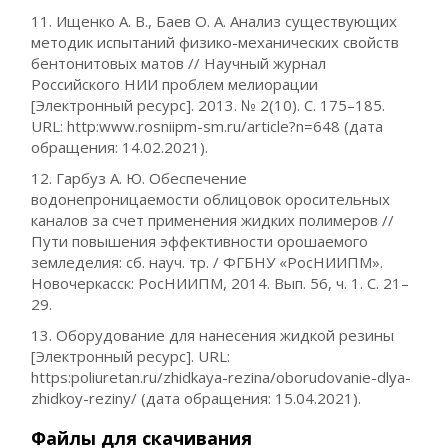
11. Ищенко А. В., Баев О. А. Анализ существующих
методик испытаний физико-механических свойств
бентонитовых матов // Научный журнал
Российского НИИ проблем мелиорации
[Электронный ресурс]. 2013. № 2(10). С. 175–185.
URL: http:www.rosniipm-sm.ru/article?n=648 (дата
обращения: 14.02.2021).
12. Гарбуз А. Ю. Обеспечение
водонепроницаемости облицовок оросительных
каналов за счет применения жидких полимеров //
Пути повышения эффективности орошаемого
земледелия: сб. науч. тр. / ФГБНУ «РосНИИПМ».
Новочеркасск: РосНИИПМ, 2014. Вып. 56, ч. 1. С. 21–
29.
13. Оборудование для нанесения жидкой резины
[Электронный ресурс]. URL:
https:poliuretan.ru/zhidkaya-rezina/oborudovanie-dlya-
zhidkoy-reziny/ (дата обращения: 15.04.2021).
Файлы для скачивания