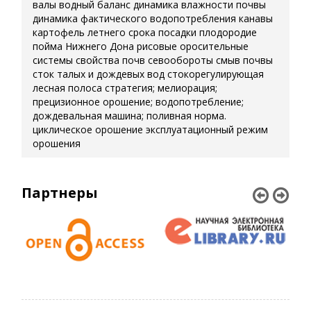
валы
водный баланс
динамика влажности почвы
динамика фактического водопотребления
канавы
картофель летнего срока посадки
плодородие
пойма Нижнего Дона
рисовые оросительные
системы
свойства почв
севообороты
смыв почвы
сток талых и дождевых вод
стокорегулирующая
лесная полоса
стратегия; мелиорация;
прецизионное орошение; водопотребление;
дождевальная машина; поливная норма.
циклическое орошение
эксплуатационный режим
орошения
Партнеры