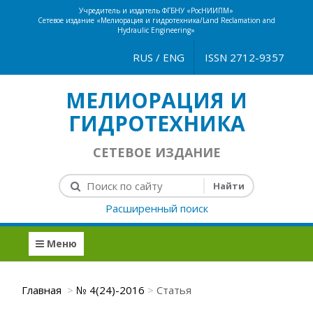
Учредитель и издатель ФГБНУ «РосНИИПМ»
Сетевое издание «Мелиорация и гидротехника/Land Reclamation and
Hydraulic Engineering»
RUS
/
ENG
ISSN 2712-9357
МЕЛИОРАЦИЯ И
ГИДРОТЕХНИКА
СЕТЕВОЕ ИЗДАНИЕ
Расширенный поиск
Меню
Главная
№ 4(24)-2016
Статья