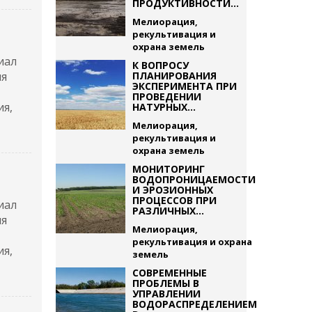
ПРОДУКТИВНОСТИ...
Мелиорация,
рекультивация и
охрана земель
иал
К ВОПРОСУ
ия
ПЛАНИРОВАНИЯ
ЭКСПЕРИМЕНТА ПРИ
ПРОВЕДЕНИИ
ия,
НАТУРНЫХ...
Мелиорация,
рекультивация и
охрана земель
МОНИТОРИНГ
ВОДОПРОНИЦАЕМОСТИ
И ЭРОЗИОННЫХ
ПРОЦЕССОВ ПРИ
иал
РАЗЛИЧНЫХ...
ия
Мелиорация,
рекультивация и охрана
ия,
земель
СОВРЕМЕННЫЕ
ПРОБЛЕМЫ В
УПРАВЛЕНИИ
ВОДОРАСПРЕДЕЛЕНИЕМ