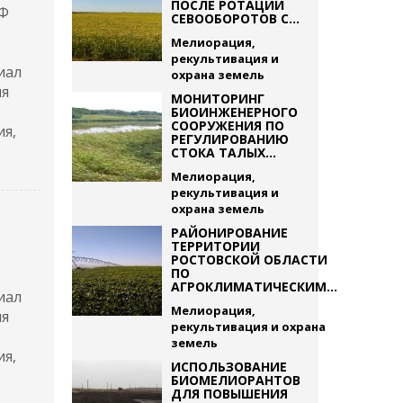
ПОСЛЕ РОТАЦИИ
РФ
СЕВООБОРОТОВ С...
Мелиорация,
рекультивация и
иал
охрана земель
ия
МОНИТОРИНГ
БИОИНЖЕНЕРНОГО
СООРУЖЕНИЯ ПО
ия,
РЕГУЛИРОВАНИЮ
СТОКА ТАЛЫХ...
Мелиорация,
рекультивация и
охрана земель
РАЙОНИРОВАНИЕ
ТЕРРИТОРИИ
РОСТОВСКОЙ ОБЛАСТИ
ПО
АГРОКЛИМАТИЧЕСКИМ...
иал
Мелиорация,
ия
рекультивация и охрана
земель
ия,
ИСПОЛЬЗОВАНИЕ
БИОМЕЛИОРАНТОВ
ДЛЯ ПОВЫШЕНИЯ