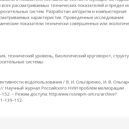
 всех рассматриваемых технических показателей и предел и
оросительных систем. Разработан алгоритм и компьютерная
ссматриваемых характеристик. Проведенные исследования
мические показатели технически совершенных или экологич
, технический уровень, биологический круговорот, структ
росительные системы
тивности водопользования / В. И. Ольгаренко, И. В. Ольгаре
ко // Научный журнал Российского НИИ проблем мелиорации
9–152. – Режим доступа: http:www.rosniipm-sm.ru/archive?
-1-139-152.