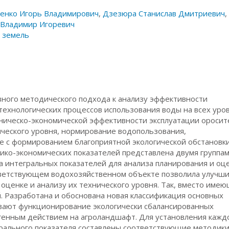
енко Игорь Владимирович
,
Дзезюра Станислав Дмитриевич
,
 Владимир Игоревич
 земель
вного методического подхода к анализу эффективности
технологических процессов использования воды на всех уро
хническо-экономической эффективности эксплуатации ороси
ческого уровня, нормирование водопользования,
 с формированием благоприятной экологической обстановки
ико-экономических показателей представлена двумя группам
а интегральных показателей для анализа планирования и оц
тветствующем водохозяйственном объекте позволила улучш
ценке и анализу их технического уровня. Так, вместо име
. Разработана и обоснована новая классификация основных
вают функционирование экологически сбалансированных
енным действием на агроландшафт. Для установления кажд
грального показателя составлены соответствующие методик