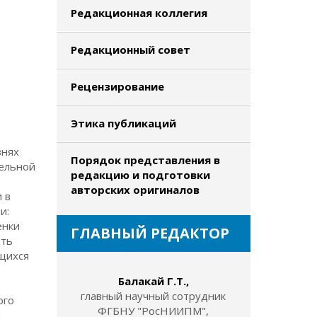
Редакционная коллегия
Редакционный совет
Рецензирование
Этика публикаций
внях
Порядок представления в
тельной
редакцию и подготовки
авторских оригиналов
 в
и:
енки
ГЛАВНЫЙ РЕДАКТОР
ить
ющихся
Балакай Г.Т.,
главный научный сотрудник
ого
ФГБНУ "РосНИИПМ",
и