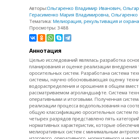
Авторы:
Ольгаренко Владимир Иванович
,
Ольгар
Герасименко Мария Владимировна
,
Ольгаренко
Тематика:
Мелиорация, рекультивация и охрана
Просмотры:
3488
Аннотация
Целью исследований являлась разработка осно
планирования и оценке реализации внедрения 
оросительных систем. Разработана система те
системы, научно обосновывающая оценку техни
водораспределения и орошения в общем вместе
рассматриваемом агроландшафте. Система техн
оперативными и итоговыми. Полученная систем
реализации процесса водопользования на соо
общую классификацию оросительных систем по о
четырех разрядов представлено пять категорий
нормативных характеристик, которые обеспечи
мелиоративных систем с минимальным антропог
итогового, оперативного, нормативного и инте