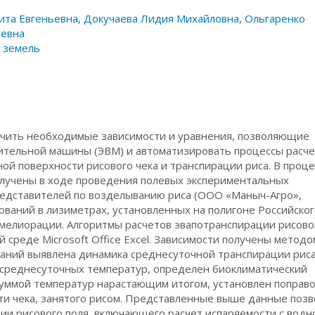
ита Евгеньевна
,
Докучаева Лидия Михайловна
,
Ольгаренко
еевна
 земель
лучить необходимые зависимости и уравнения, позволяющие
ительной машины (ЭВМ) и автоматизировать процессы расче
дной поверхности рисового чека и транспирации риса. В проц
лучены в ходе проведения полевых экспериментальных
редставителей по возделыванию риса (ООО «Маныч-Агро»,
дований в лизиметрах, установленных на полигоне Российско
 мелиорации. Алгоритмы расчетов эвапотранспирации рисово
среде Microsoft Office Excel. Зависимости получены методо
ваний выявлена динамика среднесуточной транспирации риса
ы среднесуточных температур, определен биоклиматический
 суммой температур нарастающим итогом, установлен поправ
ти чека, занятого рисом. Представленные выше данные поз
ии рисового поля, включающего расчет испаряемости с водн