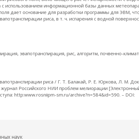
са с использованием информационной базы данных метеопар
поля дает основание для разработки программы для ЭВМ, чт
апотранспирации риса, в т. ч. испарения с водной поверхно
ирация, эвапотранспирация, рис, алгоритм, почвенно-клима
потранспирации риса / Г. Т. Балакай, Р. Е. Юркова, Л. М. До
ный журнал Российского НИИ проблем мелиорации [Электронны
доступа: http:www.rosniipm-sm.ru/archive?n=584&id=590. – DOI:
нных наук