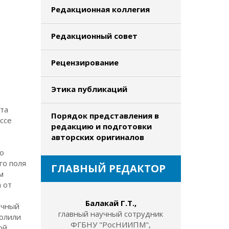
Редакционная коллегия
Редакционный совет
Рецензирование
Этика публикаций
та
Порядок представления в
ессе
редакцию и подготовки
авторских оригиналов
го
го поля
ГЛАВНЫЙ РЕДАКТОР
м
 от
Балакай Г.Т.,
очный
главный научный сотрудник
волили
ФГБНУ "РосНИИПМ",
ой