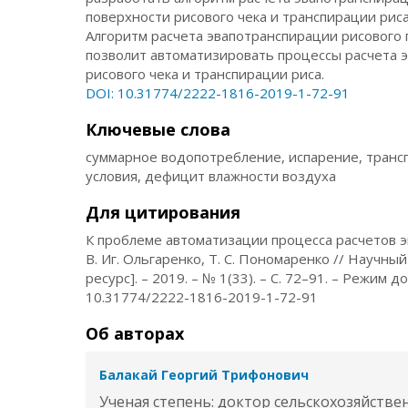
поверхности рисового чека и транспирации ри
Алгоритм расчета эвапотранспирации рисового 
позволит автоматизировать процессы расчета эв
рисового чека и транспирации риса.
DOI: 10.31774/2222-1816-2019-1-72-91
Ключевые слова
суммарное водопотребление, испарение, трансп
условия, дефицит влажности воздуха
Для цитирования
К проблеме автоматизации процесса расчетов эва
В. Иг. Ольгаренко, Т. С. Пономаренко // Науч
ресурс]. – 2019. – № 1(33). – С. 72–91. – Режим 
10.31774/2222-1816-2019-1-72-91
Об авторах
Балакай Георгий Трифонович
Ученая степень: доктор сельскохозяйстве