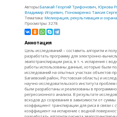
Авторы:
Балакай Георгий Трифонович
,
Юркова Р
Владимир Игоревич
,
Пономаренко Таисия Серг
Тематика:
Мелиорация, рекультивация и охрана
Просмотры:
3278
Аннотация
Цель исследований – составить алгоритм и по
разработать программу для электронно-вычисл
эвапотранспирации риса, в т. ч. испарения с во
работы использованы данные, которые были по
исследований на опытных участках объектов-п
Багаевский район, Ростовская область) и иссле
научно-исследовательского института проблем
были разработаны и реализованы в программной 
регрессионного анализа. В результате исследо
всходов до созревания в зависимости от сумм
коэффициент транспирации для риса в связи с
коэффициент на испарение с водной поверхнос
разработать алгоритм расчета эвапотранспирац