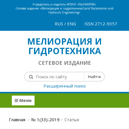
Учредитель и издатель ФГБНУ «РосНИИПМ»
Сетевое издание «Мелиорация и гидротехника/Land Reclamation and
Hydraulic Engineering»
RUS
/
ENG
ISSN 2712-9357
МЕЛИОРАЦИЯ И
ГИДРОТЕХНИКА
СЕТЕВОЕ ИЗДАНИЕ
Расширенный поиск
Меню
Главная
№ 1(33)-2019
Статья