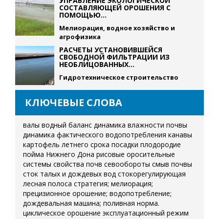
УПРАВЛЕНИЕ ЭКОЛОГИЧЕСКОЙ
СОСТАВЛЯЮЩЕЙ ОРОШЕНИЯ С
ПОМОЩЬЮ...
Мелиорация, водное хозяйство и
агрофизика
РАСЧЕТЫ УСТАНОВИВШЕЙСЯ
СВОБОДНОЙ ФИЛЬТРАЦИИ ИЗ
НЕОБЛИЦОВАННЫХ...
Гидротехническое строительство
КЛЮЧЕВЫЕ СЛОВА
валы
водный баланс
динамика влажности почвы
динамика фактического водопотребления
канавы
картофель летнего срока посадки
плодородие
пойма Нижнего Дона
рисовые оросительные
системы
свойства почв
севообороты
смыв почвы
сток талых и дождевых вод
стокорегулирующая
лесная полоса
стратегия; мелиорация;
прецизионное орошение; водопотребление;
дождевальная машина; поливная норма.
циклическое орошение
эксплуатационный режим