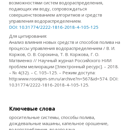
возможностями систем водораспределения,
подающих им воду, сопровождаться
совершенствованием алгоритмов и средств
управления водораспределением.
DOI: 10.31774/2222-1816-2018-4-105-125
Для цитирования:
Анализ влияния новых средств и способов полива на
процессы управления водораспределением / В. И.
Коржов, О. В. Сорокина, Т. В. Коржова, Г. О.
Матвиенко // Научный журнал Российского НИИ
проблем мелиорации [Электронный ресурс]. – 2018.
– № 4(32). – С. 105–125. – Режим доступа:
http:www.rosniipm-sm.ru/archive?n=567&id=574. DOI:
10.31774/2222-1816-2018-4-105-125.
Ключевые слова
оросительные системы, способы полива,
дождевальные машины, капельное орошение,
водопотребление, водоподача,