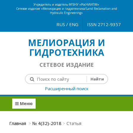
Учредитель и издатель ФГБНУ «РосНИИПМ»
Сетевое издание «Мелиорация и гидротехника/Land Reclamation and
Hydraulic Engineering»
RUS
/
ENG
ISSN 2712-9357
МЕЛИОРАЦИЯ И
ГИДРОТЕХНИКА
СЕТЕВОЕ ИЗДАНИЕ
Расширенный поиск
Меню
Главная
№ 4(32)-2018
Статья