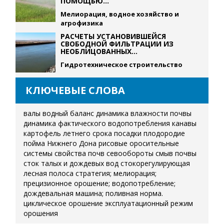
ПОМОЩЬЮ...
Мелиорация, водное хозяйство и
агрофизика
РАСЧЕТЫ УСТАНОВИВШЕЙСЯ
СВОБОДНОЙ ФИЛЬТРАЦИИ ИЗ
НЕОБЛИЦОВАННЫХ...
Гидротехническое строительство
КЛЮЧЕВЫЕ СЛОВА
валы
водный баланс
динамика влажности почвы
динамика фактического водопотребления
канавы
картофель летнего срока посадки
плодородие
пойма Нижнего Дона
рисовые оросительные
системы
свойства почв
севообороты
смыв почвы
сток талых и дождевых вод
стокорегулирующая
лесная полоса
стратегия; мелиорация;
прецизионное орошение; водопотребление;
дождевальная машина; поливная норма.
циклическое орошение
эксплуатационный режим
орошения