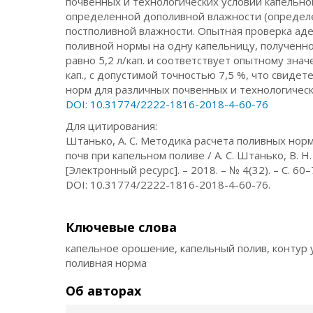
почвенных и технологических условий капельно
определенной дополивной влажности (определе
постполивной влажности. Опытная проверка ад
поливной нормы на одну капельницу, полученн
равно 5,2 л/кап. и соответствует опытному зна
кап., с допустимой точностью 7,5 %, что свид
норм для различных почвенных и технологическ
DOI: 10.31774/2222-1816-2018-4-60-76
Для цитирования:
Штанько, А. С. Методика расчета поливных но
почв при капельном поливе / А. С. Штанько, В.
[Электронный ресурс]. – 2018. – № 4(32). – С. 6
DOI: 10.31774/2222-1816-2018-4-60-76.
Ключевые слова
капельное орошение, капельный полив, контур 
поливная норма
Об авторах