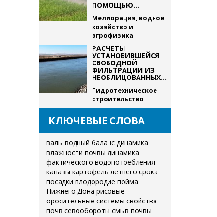
ПОМОЩЬЮ...
Мелиорация, водное
хозяйство и
агрофизика
РАСЧЕТЫ
УСТАНОВИВШЕЙСЯ
СВОБОДНОЙ
ФИЛЬТРАЦИИ ИЗ
НЕОБЛИЦОВАННЫХ...
Гидротехническое
строительство
КЛЮЧЕВЫЕ СЛОВА
валы
водный баланс
динамика
влажности почвы
динамика
фактического водопотребления
канавы
картофель летнего срока
посадки
плодородие
пойма
Нижнего Дона
рисовые
оросительные системы
свойства
почв
севообороты
смыв почвы