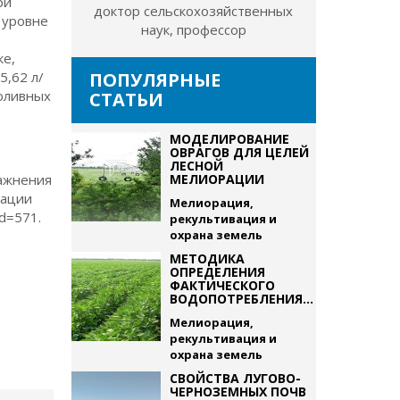
ри
доктор сельскохозяйственных
 уровне
наук, профессор
ке,
5,62 л/
ПОПУЛЯРНЫЕ
поливных
СТАТЬИ
МОДЕЛИРОВАНИЕ
ОВРАГОВ ДЛЯ ЦЕЛЕЙ
ЛЕСНОЙ
лажнения
МЕЛИОРАЦИИ
рации
Мелиорация,
id=571.
рекультивация и
охрана земель
МЕТОДИКА
ОПРЕДЕЛЕНИЯ
ФАКТИЧЕСКОГО
ВОДОПОТРЕБЛЕНИЯ...
Мелиорация,
рекультивация и
охрана земель
СВОЙСТВА ЛУГОВО-
ЧЕРНОЗЕМНЫХ ПОЧВ