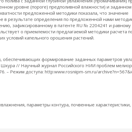
го полива с заданной глубиной увлажнения (промачивания) п
нном уровне (пороге) предполивной влажности) и заданном
екватности предложенной методики показала, что значение
ое в результате определения по предложенной нами методи
чению, зафиксированному в патенте RU № 2204241 и равному 
етельствует о приемлемости предлагаемой методики расчета 
их условий капельного орошения растений.
рм, обеспечивающих формирование заданных параметров ув
 Н. Шкура // Научный журнал Российского НИИ проблем мелио
0–76. – Режим доступа: http:www.rosniipm-sm.ru/archive?n=567&
увлажнения, параметры контура, почвенные характеристики,