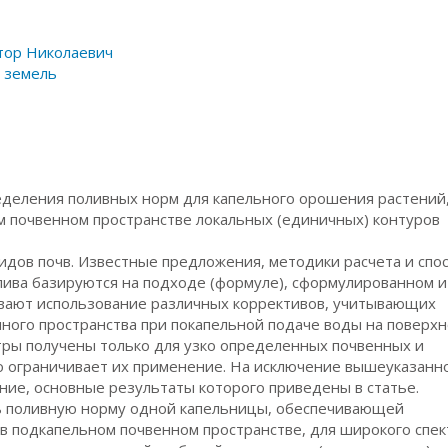
тор Николаевич
 земель
еделения поливных норм для капельного орошения растений
 почвенном пространстве локальных (единичных) контуров
идов почв. Известные предложения, методики расчета и спо
лива базируются на подходе (формуле), сформулированном и
ивают использование различных коррективов, учитывающих
ного пространства при покапельной подаче воды на поверхн
ры получены только для узко определенных почвенных и
то ограничивает их применение. На исключение вышеуказанн
ние, основные результаты которого приведены в статье.
 поливную норму одной капельницы, обеспечивающей
в подкапельном почвенном пространстве, для широкого спек