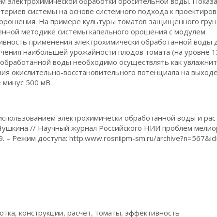
ем электрохимической обработки оросительной воды. Показ
териев системы на основе системного подхода к проектиро
 орошения. На примере культуры томатов защищенного грун
енной методике системы капельного орошения с модулем
ивность применения электрохимически обработанной воды 
лучения наибольшей урожайности плодов томата (на уровне 1
ки обработанной воды необходимо осуществлять как увлажни
ния окислительно-восстановительного потенциала на выходе
 минус 500 мВ.
спользованием электрохимически обработанной воды и рас
 И. Чушкина // Научный журнал Российского НИИ проблем мели
–19. – Режим доступа: http:www.rosniipm-sm.ru/archive?n=567&i
тка, конструкции, расчет, томаты, эффективность