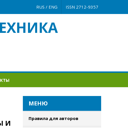
RUS
/
ENG
ISSN 2712-9357
ЕХНИКА
АКТЫ
МЕНЮ
Правила для авторов
Ы И