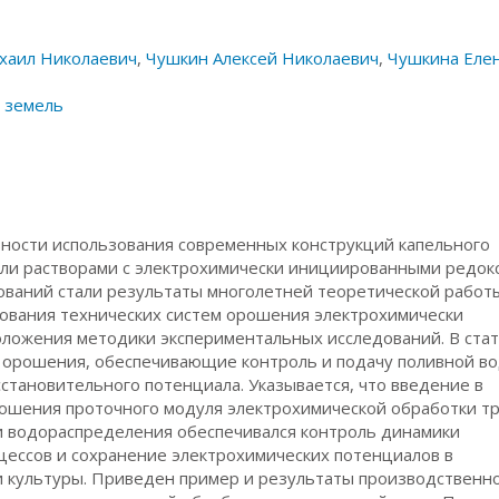
хаил Николаевич
,
Чушкин Алексей Николаевич
,
Чушкина Еле
 земель
ности использования современных конструкций капельного
ли растворами с электрохимически инициированными редок
ований стали результаты многолетней теоретической работ
ования технических систем орошения электрохимически
оложения методики экспериментальных исследований. В ста
 орошения, обеспечивающие контроль и подачу поливной во
тановительного потенциала. Указывается, что введение в
рошения проточного модуля электрохимической обработки тр
и водораспределения обеспечивался контроль динамики
ессов и сохранение электрохимических потенциалов в
и культуры. Приведен пример и результаты производственн