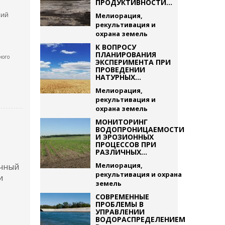
ПРОДУКТИВНОСТИ...
кий
Мелиорация,
рекультивация и
охрана земель
К ВОПРОСУ
ПЛАНИРОВАНИЯ
ного
ЭКСПЕРИМЕНТА ПРИ
ПРОВЕДЕНИИ
НАТУРНЫХ...
Мелиорация,
рекультивация и
охрана земель
МОНИТОРИНГ
ВОДОПРОНИЦАЕМОСТИ
И ЭРОЗИОННЫХ
ПРОЦЕССОВ ПРИ
РАЗЛИЧНЫХ...
Мелиорация,
учный
рекультивация и охрана
и
земель
СОВРЕМЕННЫЕ
ПРОБЛЕМЫ В
УПРАВЛЕНИИ
ВОДОРАСПРЕДЕЛЕНИЕМ