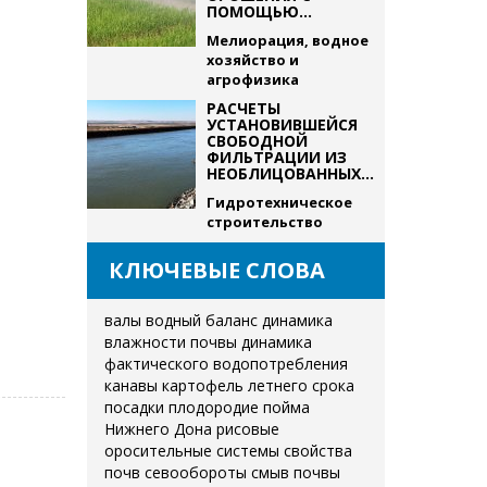
ПОМОЩЬЮ...
Мелиорация, водное
хозяйство и
агрофизика
РАСЧЕТЫ
УСТАНОВИВШЕЙСЯ
СВОБОДНОЙ
ФИЛЬТРАЦИИ ИЗ
НЕОБЛИЦОВАННЫХ...
Гидротехническое
строительство
КЛЮЧЕВЫЕ СЛОВА
валы
водный баланс
динамика
влажности почвы
динамика
фактического водопотребления
канавы
картофель летнего срока
посадки
плодородие
пойма
Нижнего Дона
рисовые
оросительные системы
свойства
почв
севообороты
смыв почвы