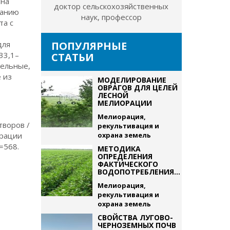
ана
доктор сельскохозяйственных
ванию
наук, профессор
та с
для
ПОПУЛЯРНЫЕ
33,1–
СТАТЬИ
тельные,
 из
МОДЕЛИРОВАНИЕ
ОВРАГОВ ДЛЯ ЦЕЛЕЙ
ЛЕСНОЙ
МЕЛИОРАЦИИ
Мелиорация,
творов /
рекультивация и
орации
охрана земель
d=568.
МЕТОДИКА
ОПРЕДЕЛЕНИЯ
ФАКТИЧЕСКОГО
ВОДОПОТРЕБЛЕНИЯ...
Мелиорация,
рекультивация и
охрана земель
СВОЙСТВА ЛУГОВО-
ЧЕРНОЗЕМНЫХ ПОЧВ