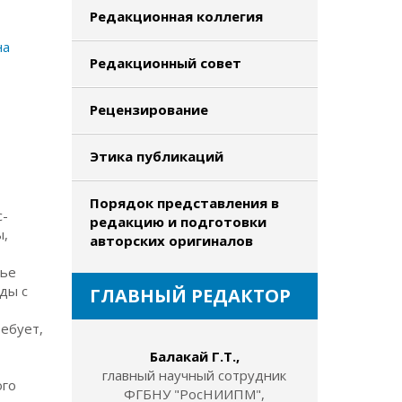
Редакционная коллегия
на
Редакционный совет
Рецензирование
Этика публикаций
Порядок представления в
с-
редакцию и подготовки
ы,
авторских оригиналов
тье
ды с
ГЛАВНЫЙ РЕДАКТОР
ебует,
Балакай Г.Т.,
главный научный сотрудник
ого
ФГБНУ "РосНИИПМ",