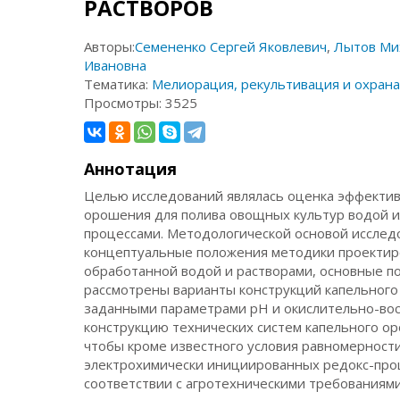
РАСТВОРОВ
Авторы:
Семененко Сергей Яковлевич
,
Лытов Ми
Ивановна
Тематика:
Мелиорация, рекультивация и охрана
Просмотры:
3525
Аннотация
Целью исследований являлась оценка эффектив
орошения для полива овощных культур водой и
процессами. Методологической основой исслед
концептуальные положения методики проектир
обработанной водой и растворами, основные п
рассмотрены варианты конструкций капельного
заданными параметрами рН и окислительно-восс
конструкцию технических систем капельного о
чтобы кроме известного условия равномерност
электрохимически инициированных редокс-проц
соответствии с агротехническими требованиям