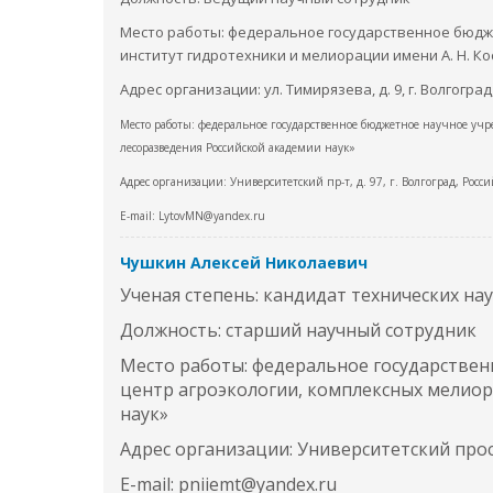
Место работы: федеральное государственное бюдж
институт гидротехники и мелиорации имени А. Н. Ко
Адрес организации: ул. Тимирязева, д. 9, г. Волгогр
Место работы: федеральное государственное бюджетное научное у
лесоразведения Российской академии наук»
Адрес организации: Университетский пр-т, д. 97, г. Волгоград, Рос
E-mail: LytovMN@yandex.ru
Чушкин Алексей Николаевич
Ученая степень: кандидат технических на
Должность: старший научный сотрудник
Место работы: федеральное государстве
центр агроэкологии, комплексных мелиор
наук»
Адрес организации: Университетский просп
E-mail: pniiemt@yandex.ru