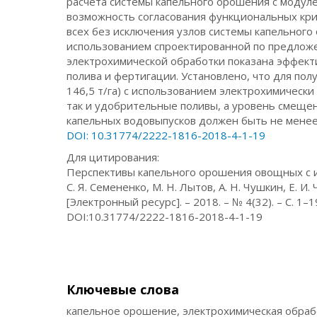
расчета системы капельного орошения с модул
возможность согласования функциональных кри
всех без исключения узлов системы капельного
использованием спроектированной по предлож
электрохимической обработки показана эффект
полива и фертигации. Установлено, что для по
146,5 т/га) с использованием электрохимичес
так и удобрительные поливы, а уровень смеще
капельных водовыпусков должен быть не менее
DOI: 10.31774/2222-1816-2018-4-1-19
Для цитирования:
Перспективы капельного орошения овощных с и
С. Я. Семененко, М. Н. Лытов, А. Н. Чушкин, Е.
[Электронный ресурс]. – 2018. – № 4(32). – С. 1
DOI:10.31774/2222-1816-2018-4-1-19
Ключевые слова
капельное орошение, электрохимическая обрабо