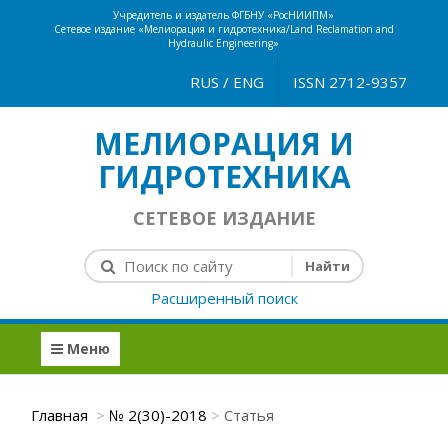
Учредитель и издатель ФГБНУ «РосНИИПМ»
Сетевое издание «Мелиорация и гидротехника/Land Reclamation and
Hydraulic Engineering»
RUS
/
ENG
ISSN 2712-9357
МЕЛИОРАЦИЯ И
ГИДРОТЕХНИКА
СЕТЕВОЕ ИЗДАНИЕ
Расширенный поиск
Меню
Главная
№ 2(30)-2018
Статья