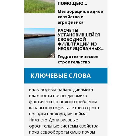
ПОМОЩЬЮ...
Мелиорация, водное
хозяйство и
агрофизика
РАСЧЕТЫ
УСТАНОВИВШЕЙСЯ
СВОБОДНОЙ
ФИЛЬТРАЦИИ ИЗ
НЕОБЛИЦОВАННЫХ...
Гидротехническое
строительство
КЛЮЧЕВЫЕ СЛОВА
валы
водный баланс
динамика
влажности почвы
динамика
фактического водопотребления
канавы
картофель летнего срока
посадки
плодородие
пойма
Нижнего Дона
рисовые
оросительные системы
свойства
почв
севообороты
смыв почвы