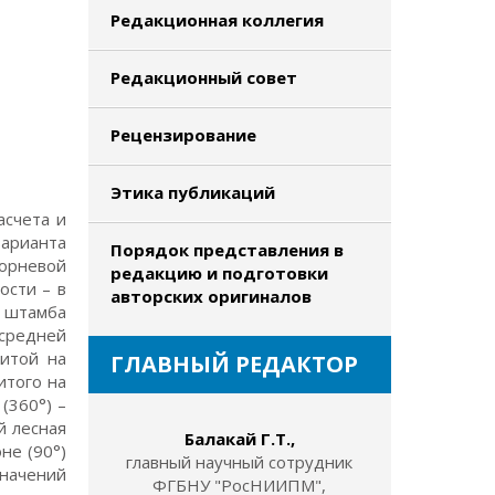
Редакционная коллегия
Редакционный совет
Рецензирование
Этика публикаций
счета и
варианта
Порядок представления в
корневой
редакцию и подготовки
ости – в
авторских оригиналов
т штамба
средней
витой на
ГЛАВНЫЙ РЕДАКТОР
итого на
(360°) –
й лесная
Балакай Г.Т.,
не (90°)
главный научный сотрудник
значений
ФГБНУ "РосНИИПМ",