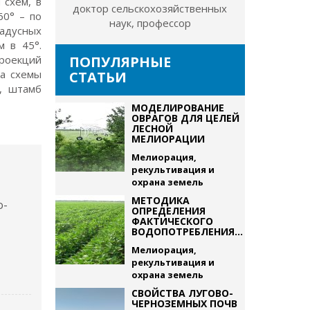
 схем, в
доктор сельскохозяйственных
60° – по
наук, профессор
радусных
м в 45°.
роекций
ПОПУЛЯРНЫЕ
ра схемы
СТАТЬИ
з, штамб
МОДЕЛИРОВАНИЕ
ОВРАГОВ ДЛЯ ЦЕЛЕЙ
ЛЕСНОЙ
МЕЛИОРАЦИИ
Мелиорация,
рекультивация и
охрана земель
МЕТОДИКА
о-
ОПРЕДЕЛЕНИЯ
ФАКТИЧЕСКОГО
ВОДОПОТРЕБЛЕНИЯ...
Мелиорация,
рекультивация и
охрана земель
СВОЙСТВА ЛУГОВО-
ЧЕРНОЗЕМНЫХ ПОЧВ