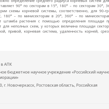
ожно определение среднего радиуса корневых систем для
авляет 90° по секторам в 15°, 180° – по секторам 30°, 3
рии схемы корневой системы, соответственно, для 90-г
, 180° – по минисекторам в 20°, 360° – по минисектора
т штамба растения с помощью определения площади п
т для неполных схем, у которых величина площади секто
вой, привой, корневая система, удаленность корней, сре
 в АПК
ное бюджетное научное учреждение «Российский научн
лиорации»
, г. Новочеркасск, Ростовская область, Российская