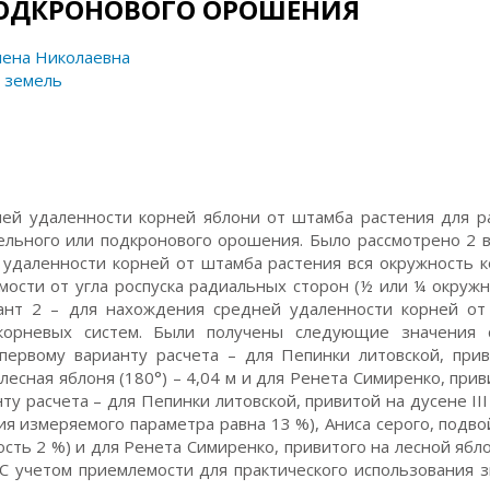
ПОДКРОНОВОГО ОРОШЕНИЯ
лена Николаевна
 земель
 удаленности корней яблони от штамба растения для ра
ельного или подкронового орошения. Было рассмотрено 2 
 удаленности корней от штамба растения вся окружность 
мости от угла роспуска радиальных сторон (½ или ¼ окружн
иант 2 – для нахождения средней удаленности корней о
корневых систем. Были получены следующие значения 
первому варианту расчета – для Пепинки литовской, при
й лесная яблоня (180°) – 4,04 м и для Ренета Симиренко, прив
нту расчета – для Пепинки литовской, привитой на дусене III 
я измеряемого параметра равна 13 %), Аниса серого, подво
ость 2 %) и для Ренета Симиренко, привитого на лесной ябло
. С учетом приемлемости для практического использования 