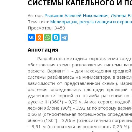
СИСТЕМЫ КАПЕЛЬНОГО И 
Авторы:
Рыжаков Алексей Николаевич
,
Лунева Е
Тематика:
Мелиорация, рекультивация и охрана
Просмотры:
3459
Аннотация
Разработана методика определения средней
обоснования схемы расположения системы кап
расчета. Вариант 1 – для нахождения средней
системы разбивалась на минисектора, в зависи
зависимости от представленной схемы). Вар
растения определялись площади проекций 
удаленности корней от штамба растения: по 
дусене III (360°) – 0,79 м, Аниса серого, подво
лесной яблоне (90°) – 3,92 м; по второму вариа
0,66 м (относительная погрешность определени
яблоня (180°) – 3,96 м (относительная погрешн
– 3,91 м (относительная погрешность 0,25 %)