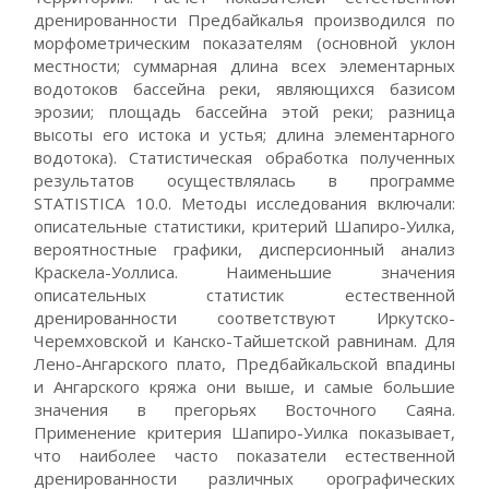
дренированности Предбайкалья производился по
морфометрическим показателям (основной уклон
местности; суммарная длина всех элементарных
водотоков бассейна реки, являющихся базисом
эрозии; площадь бассейна этой реки; разница
высоты его истока и устья; длина элементарного
водотока). Статистическая обработка полученных
результатов осуществлялась в программе
STATISTICA 10.0. Методы исследования включали:
описательные статистики, критерий Шапиро-Уилка,
вероятностные графики, дисперсионный анализ
Краскела-Уоллиса. Наименьшие значения
описательных статистик естественной
дренированности соответствуют Иркутско-
Черемховской и Канско-Тайшетской равнинам. Для
Лено-Ангарского плато, Предбайкальской впадины
и Ангарского кряжа они выше, и самые большие
значения в прегорьях Восточного Саяна.
Применение критерия Шапиро-Уилка показывает,
что наиболее часто показатели естественной
дренированности различных орографических