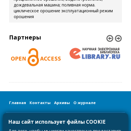
дождевальная машина; поливная норма.
циклическое орошение
эксплуатационный режим
орошения
Партнеры
Главная
Контакты
Архивы
О журнале
Сетевое издание «Мелиорация и гидротехника/Land
Наш сайт использует файлы COOKIE
Reclamation and Hydraulic Engineering»
Регистрационный номер и дата принятия решения о
регистрации: серия ЭЛ № ФС 77-81585 от 03.08.2021
Для того, чтобы мы могли качественно предоставить