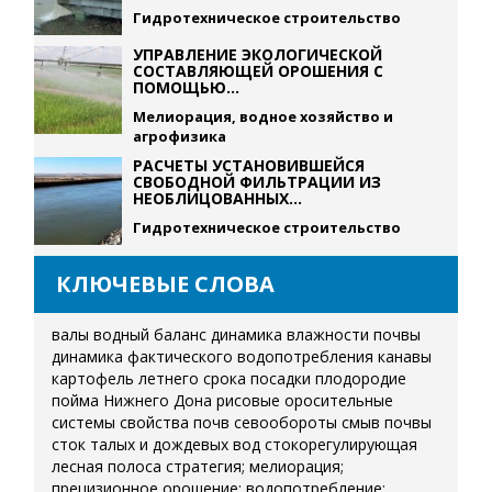
Гидротехническое строительство
УПРАВЛЕНИЕ ЭКОЛОГИЧЕСКОЙ
СОСТАВЛЯЮЩЕЙ ОРОШЕНИЯ С
ПОМОЩЬЮ...
Мелиорация, водное хозяйство и
агрофизика
РАСЧЕТЫ УСТАНОВИВШЕЙСЯ
СВОБОДНОЙ ФИЛЬТРАЦИИ ИЗ
НЕОБЛИЦОВАННЫХ...
Гидротехническое строительство
КЛЮЧЕВЫЕ СЛОВА
валы
водный баланс
динамика влажности почвы
динамика фактического водопотребления
канавы
картофель летнего срока посадки
плодородие
пойма Нижнего Дона
рисовые оросительные
системы
свойства почв
севообороты
смыв почвы
сток талых и дождевых вод
стокорегулирующая
лесная полоса
стратегия; мелиорация;
прецизионное орошение; водопотребление;