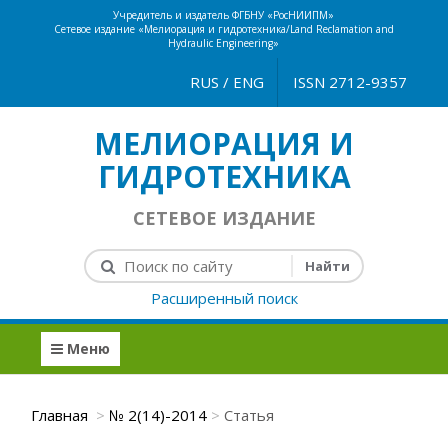
Учредитель и издатель ФГБНУ «РосНИИПМ»
Сетевое издание «Мелиорация и гидротехника/Land Reclamation and
Hydraulic Engineering»
RUS
/
ENG
ISSN 2712-9357
МЕЛИОРАЦИЯ И
ГИДРОТЕХНИКА
СЕТЕВОЕ ИЗДАНИЕ
Расширенный поиск
Меню
Главная
№ 2(14)-2014
Статья