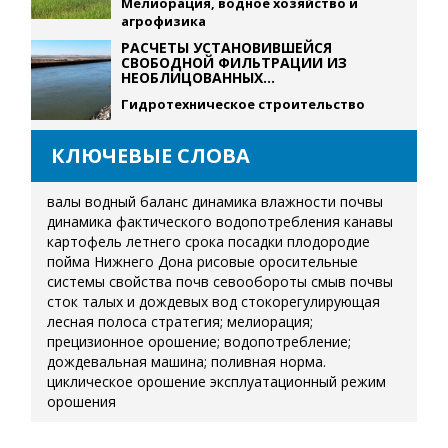
Мелиорация, водное хозяйство и
агрофизика
РАСЧЕТЫ УСТАНОВИВШЕЙСЯ
СВОБОДНОЙ ФИЛЬТРАЦИИ ИЗ
НЕОБЛИЦОВАННЫХ...
Гидротехническое строительство
КЛЮЧЕВЫЕ СЛОВА
валы
водный баланс
динамика влажности почвы
динамика фактического водопотребления
канавы
картофель летнего срока посадки
плодородие
пойма Нижнего Дона
рисовые оросительные
системы
свойства почв
севообороты
смыв почвы
сток талых и дождевых вод
стокорегулирующая
лесная полоса
стратегия; мелиорация;
прецизионное орошение; водопотребление;
дождевальная машина; поливная норма.
циклическое орошение
эксплуатационный режим
орошения