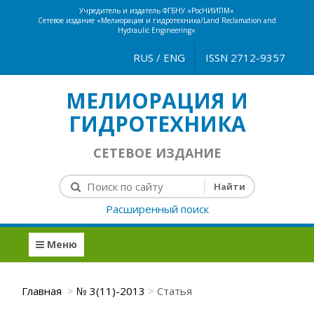
Учредитель и издатель ФГБНУ «РосНИИПМ»
Сетевое издание «Мелиорация и гидротехника/Land Reclamation and
Hydraulic Engineering»
RUS
/
ENG
ISSN 2712-9357
МЕЛИОРАЦИЯ И
ГИДРОТЕХНИКА
СЕТЕВОЕ ИЗДАНИЕ
Расширенный поиск
Меню
Главная
№ 3(11)-2013
Статья