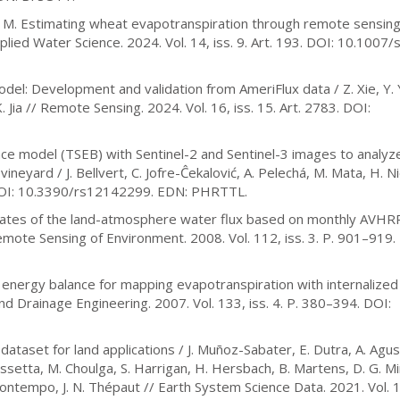
 M. Estimating wheat evapotranspiration through remote sensing u
lied Water Science. 2024. Vol. 14, iss. 9. Art. 193. DOI: 10.1007
el: Development and validation from AmeriFlux data / Z. Xie, Y. 
Xu, K. Jia // Remote Sensing. 2024. Vol. 16, iss. 15. Art. 2783. DOI:
ance model (TSEB) with Sentinel-2 and Sentinel-3 images to analyz
vineyard / J. Bellvert, C. Jofre-Ĉekalović, A. Pelechá, M. Mata, H. N
. DOI: 10.3390/rs12142299. EDN: PHRTTL.
estimates of the land-atmosphere water flux based on monthly AVHR
mote Sensing of Environment. 2008. Vol. 112, iss. 3. P. 901–919.
ed energy balance for mapping evapotranspiration with internalized
and Drainage Engineering. 2007. Vol. 133, iss. 4. P. 380–394. DOI:
dataset for land applications / J. Muñoz-Sabater, E. Dutra, A. Agus
ussetta, M. Choulga, S. Harrigan, H. Hersbach, B. Martens, D. G. Mir
uontempo, J. N. Thépaut // Earth System Science Data. 2021. Vol. 1