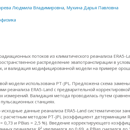
ырева Людмила Владимировна
,
Мухина Дарья Павловна
офизика
радиационных потоков из климатического реанализа ERA5-La
остранственное распределение эвапотранспирации в услов
ых, и валидация модифицированной модели на примере оро
овой модели использована PT-JPL. Предложена схема замены
ыми реанализа ERA5-Land с предварительной корректировко
х измерений. Валидация метода проводилась путем сравнен
 пульсационных станциях.
то исходные данные реанализа ERA5-Land систематически за
с расчетным методом PT-JPL (коэффициент детерминации R²
 = 0,73 и PBias = 2,5 %). Введение корректирующего коэффи
нных реанализа: R² увеличился до 0,69, а PBias снизился до 