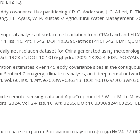
N: EIIZTQ.
y covariance flux partitioning / R. G. Anderson, J. G. Alfieri, R. T
Wang, J. E. Ayars, W. P. Kustas // Agricultural Water Management. 2
iotemporal analysis of surface net radiation from CRA/Land and ER
l. 14, iss. 10. Art. 1542. DOI: 10.3390/atmos14101542. EDN: QC
on daily net radiation dataset for China generated using meteorolog
4. Art. 132854. DOI: 10.1016/j.jhydrol.2025.132854. EDN: YOXYAD.
ration estimates over 145 eddy covariance sites in the contiguou
 Sentinel-2 imagery, climate reanalysis, and deep neural networ
. Vol. 60, iss. 4. Art. e2023WR036313. DOI: 10.1029/2023wr036
icle remote sensing data and AquaCrop model / W. Li, M. Li, M. Aw
nsors. 2024. Vol. 24, iss. 10. Art. 3255. DOI: 10.3390/s24103255. E
ено за счет гранта Российского научного фонда № 24-77-00