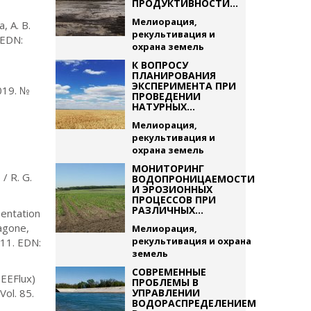
ПРОДУКТИВНОСТИ...
Мелиорация,
 А. В.
рекультивация и
 EDN:
охрана земель
К ВОПРОСУ
ПЛАНИРОВАНИЯ
ЭКСПЕРИМЕНТА ПРИ
019. №
ПРОВЕДЕНИИ
НАТУРНЫХ...
Мелиорация,
рекультивация и
охрана земель
МОНИТОРИНГ
/ R. G.
ВОДОПРОНИЦАЕМОСТИ
И ЭРОЗИОННЫХ
ПРОЦЕССОВ ПРИ
РАЗЛИЧНЫХ...
mentation
Kagone,
Мелиорация,
рекультивация и охрана
011. EDN:
земель
СОВРЕМЕННЫЕ
(EEFlux)
ПРОБЛЕМЫ В
ol. 85.
УПРАВЛЕНИИ
ВОДОРАСПРЕДЕЛЕНИЕМ