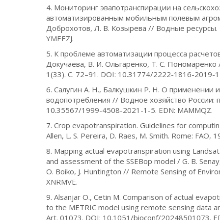
4. Мониторинг эвапотранспирации на сельскохо
автоматизированным мобильным полевым агромете
Доброхотов, Л. В. Козырева // Водные ресурсы. 
YMEEZJ.
5. К проблеме автоматизации процесса расчетов э
Докучаева, В. И. Ольгаренко, Т. С. Пономаренк
1(33). С. 72–91. DOI: 10.31774/2222-1816-2019-
6. Салугин А. Н., Балкушкин Р. Н. О применени
водопотребления // Водное хозяйство России: пр
10.35567/1999-4508-2021-1-5. EDN: MAMMQZ.
7. Crop evapotranspiration. Guidelines for computi
Allen, L. S. Pereira, D. Raes, M. Smith. Rome: FAO, 
8. Mapping actual evapotranspiration using Landsa
and assessment of the SSEBop model / G. B. Senay, M
O. Boiko, J. Huntington // Remote Sensing of Envir
XNRMVE.
9. Alsanjar O., Cetin M. Comparison of actual evapo
to the METRIC model using remote sensing data and
Art. 01073. DOI: 10.1051/bioconf/20248501073. 