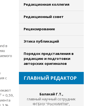
Редакционная коллегия
Редакционный совет
Рецензирование
Этика публикаций
nd в
иях
Порядок представления в
шаемого
редакцию и подготовки
авторских оригиналов
й
ГЛАВНЫЙ РЕДАКТОР
ия с
нижают
Балакай Г.Т.,
 = 0,59,
главный научный сотрудник
циента
ФГБНУ "РосНИИПМ",
1,3 %.