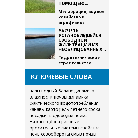
ПОМОЩЬЮ...
Мелиорация, водное
хозяйство и
агрофизика
РАСЧЕТЫ
УСТАНОВИВШЕЙСЯ
СВОБОДНОЙ
ФИЛЬТРАЦИИ ИЗ
НЕОБЛИЦОВАННЫХ...
Гидротехническое
строительство
КЛЮЧЕВЫЕ СЛОВА
валы
водный баланс
динамика
влажности почвы
динамика
фактического водопотребления
канавы
картофель летнего срока
посадки
плодородие
пойма
Нижнего Дона
рисовые
оросительные системы
свойства
почв
севообороты
смыв почвы