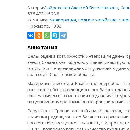
Авторы:
Доброхотов Алексей Вячеславович
,
Коз
536.423.1:528.8
Тематика:
Мелиорация, водное хозяйство и агр
Просмотры:
308
Аннотация
Цель: оценка возможности интеграции данных 
энергобалансовую модель, устанавливающую пр
отсутствия тепловизионных спутниковых данн
поля сои в Саратовской области.
Материалы и методы. В качестве энергобаланс
расчетного блока радиационного баланса данн
систематического смещения по данным натурны
натурными измерениями эвапотранспирации на
Результаты. Сравнительный анализ показал, ч
значения радиационного баланса по сравнению 
процентное смещение PBias = 11,3 % против R²
(~1,11) позволило повысить качество входных да