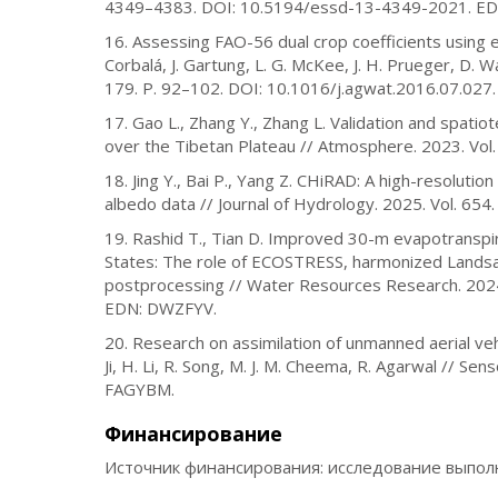
4349–4383. DOI: 10.5194/essd-13-4349-2021. ED
16. Assessing FAO-56 dual crop coefficients using edd
Corbalá, J. Gartung, L. G. McKee, J. H. Prueger, D. 
179. P. 92–102. DOI: 10.1016/j.agwat.2016.07.027.
17. Gao L., Zhang Y., Zhang L. Validation and spat
over the Tibetan Plateau // Atmosphere. 2023. Vo
18. Jing Y., Bai P., Yang Z. CHiRAD: A high-resoluti
albedo data // Journal of Hydrology. 2025. Vol. 65
19. Rashid T., Tian D. Improved 30-m evapotranspi
States: The role of ECOSTRESS, harmonized Landsat
postprocessing // Water Resources Research. 2024
EDN: DWZFYV.
20. Research on assimilation of unmanned aerial veh
Ji, H. Li, R. Song, M. J. M. Cheema, R. Agarwal // Se
FAGYBM.
Финансирование
Источник финансирования: исследование выполн