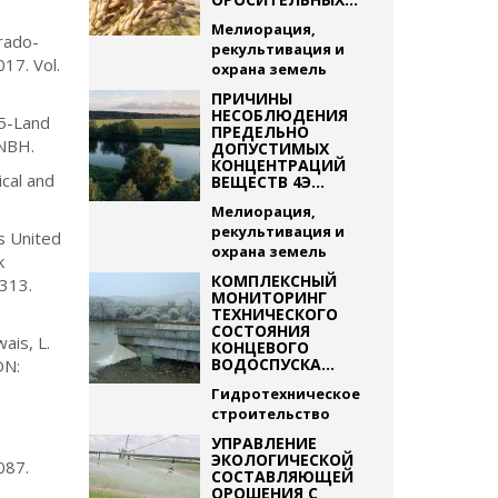
Мелиорация,
irado-
рекультивация и
017. Vol.
охрана земель
ПРИЧИНЫ
НЕСОБЛЮДЕНИЯ
A5-Land
ПРЕДЕЛЬНО
MNBH.
ДОПУСТИМЫХ
КОНЦЕНТРАЦИЙ
ical and
ВЕЩЕСТВ 4Э...
Мелиорация,
рекультивация и
s United
охрана земель
k
КОМПЛЕКСНЫЙ
313.
МОНИТОРИНГ
ТЕХНИЧЕСКОГО
СОСТОЯНИЯ
ais, L.
КОНЦЕВОГО
ВОДОСПУСКА...
DN:
Гидротехническое
строительство
УПРАВЛЕНИЕ
ЭКОЛОГИЧЕСКОЙ
087.
СОСТАВЛЯЮЩЕЙ
ОРОШЕНИЯ С