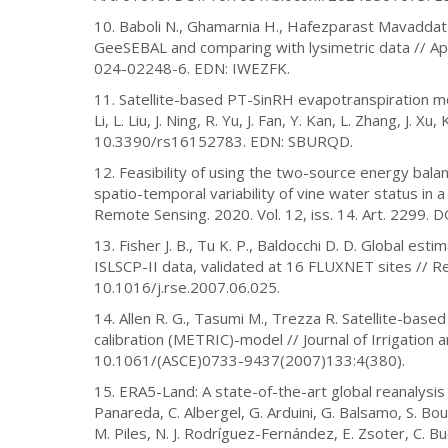
10. Baboli N., Ghamarnia H., Hafezparast Mavaddat
GeeSEBAL and comparing with lysimetric data // App
024-02248-6. EDN: IWEZFK.
11. Satellite-based PT-SinRH evapotranspiration mod
Li, L. Liu, J. Ning, R. Yu, J. Fan, Y. Kan, L. Zhang, J. 
10.3390/rs16152783. EDN: SBURQD.
12. Feasibility of using the two-source energy bal
spatio-temporal variability of vine water status in a 
Remote Sensing. 2020. Vol. 12, iss. 14. Art. 2299
13. Fisher J. B., Tu K. P., Baldocchi D. D. Global 
ISLSCP-II data, validated at 16 FLUXNET sites // Re
10.1016/j.rse.2007.06.025.
14. Allen R. G., Tasumi M., Trezza R. Satellite-bas
calibration (METRIC)-model // Journal of Irrigation 
10.1061/(ASCE)0733-9437(2007)133:4(380).
15. ERA5-Land: A state-of-the-art global reanalysis 
Panareda, C. Albergel, G. Arduini, G. Balsamo, S. Bo
M. Piles, N. J. Rodríguez-Fernández, E. Zsoter, C. B