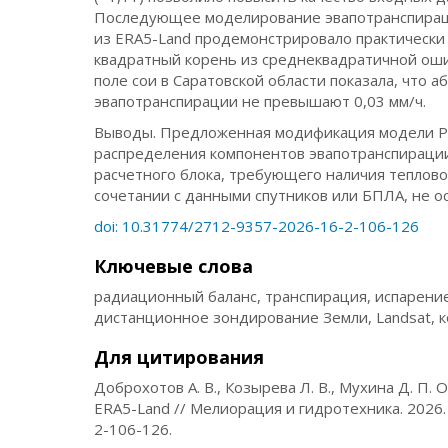
Последующее моделирование эвапотранспираци
из ERA5-Land продемонстрировало практически 
квадратный корень из среднеквадратичной ошиб
поле сои в Саратовской области показала, что
эвапотранспирации не превышают 0,03 мм/ч.
Выводы. Предложенная модификация модели PT
распределения компонентов эвапотранспирации
расчетного блока, требующего наличия теплово
сочетании с данными спутников или БПЛА, не 
doi: 10.31774/2712-9357-2026-16-2-106-126
Ключевые слова
радиационный баланс, транспирация, испарение
дистанционное зондирование Земли, Landsat, 
Для цитирования
Доброхотов А. В., Козырева Л. В., Мухина Д. П
ERA5-Land // Мелиорация и гидротехника. 2026. Т
2-106-126.