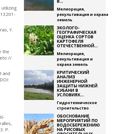
В...
tilizing
Мелиорация,
/s13201-
рекультивация и охрана
земель
ЭКОЛОГО-
Yao, Y.
ГЕОГРАФИЧЕСКАЯ
ОЦЕНКА СОРТОВ
КАРТОФЕЛЯ
ОТЕЧЕСТВЕННОЙ...
e the
Мелиорация,
ieto //
рекультивация и
охрана земель
КРИТИЧЕСКИЙ
R and
АНАЛИЗ
 DOI:
ИНЖЕНЕРНОЙ
ЗАЩИТЫ НИЖНЕЙ
КУБАНИ В
УСЛОВИЯХ...
Гидротехническое
строительство
ОБОСНОВАНИЕ
tí-
МЕРОПРИЯТИЙ ПО
alles,
ВОДОСБЕРЕЖЕНИЮ
3. P.
НА РИСОВЫХ
ОРОСИТЕЛЬНЫХ...