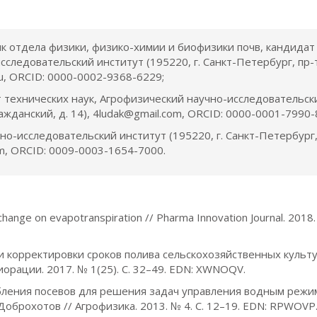
ик отдела физики, физико-химии и биофизики почв, кандидат
сследовательский институт (195220, г. Санкт-Петербург, пр-
ru, ORCID: 0000-0002-9368-6229;
т технических наук, Агрофизический научно-исследовательск
ражданский, д. 14), 4ludak@gmail.com, ORCID: 0000-0001-7990-
но-исследовательский институт (195220, г. Санкт-Петербург,
com, ORCID: 0009-0003-1654-7000.
e change on evapotranspiration // Pharma Innovation Journal. 2018. 
а и корректировки сроков полива сельскохозяйственных культу
рации. 2017. № 1(25). С. 32–49. EDN: XWNOQV.
бления посевов для решения задач управления водным режим
. Доброхотов // Агрофизика. 2013. № 4. С. 12–19. EDN: RPWOVP