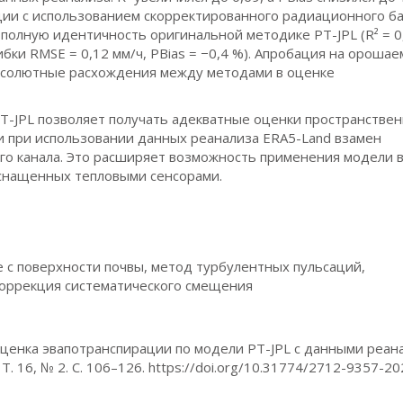
и с использованием скорректированного радиационного ба
полную идентичность оригинальной методике PT-JPL (R² = 0
ки RMSE = 0,12 мм/ч, PBias = −0,4 %). Апробация на ороша
 абсолютные расхождения между методами в оценке
-JPL позволяет получать адекватные оценки пространствен
 при использовании данных реанализа ERA5-Land взамен
го канала. Это расширяет возможность применения модели 
оснащенных тепловыми сенсорами.
 с поверхности почвы, метод турбулентных пульсаций,
коррекция систематического смещения
. Оценка эвапотранспирации по модели PT-JPL с данными реан
. 16, № 2. С. 106–126. https://doi.org/10.31774/2712-9357-2