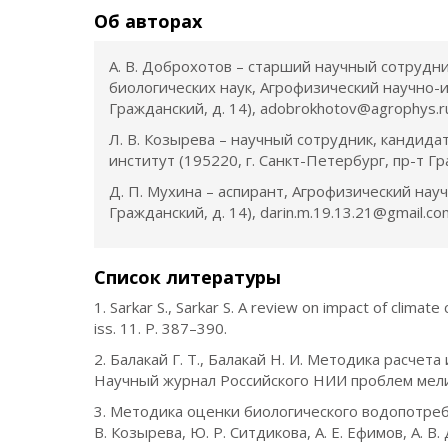
Об авторах
А. В. Доброхотов – старший научный сотрудн
биологических наук, Агрофизический научно-и
Гражданский, д. 14), adobrokhotov@agrophys.
Л. В. Козырева – научный сотрудник, кандида
институт (195220, г. Санкт-Петербург, пр-т Г
Д. П. Мухина – аспирант, Агрофизический науч
Гражданский, д. 14), darin.m.19.13.21@gmail.
Список литературы
1. Sarkar S., Sarkar S. A review on impact of climat
iss. 11. P. 387–390.
2. Балакай Г. Т., Балакай Н. И. Методика расчет
Научный журнал Российского НИИ проблем мелио
3. Методика оценки биологического водопотре
В. Козырева, Ю. Р. Ситдикова, А. Е. Ефимов, А. В