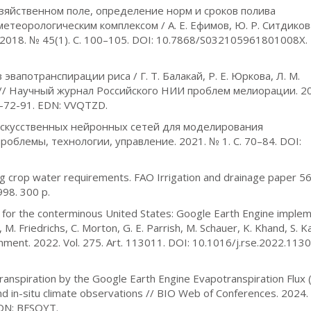
зяйственном поле, определение норм и сроков полива
орологическим комплексом / А. Е. Ефимов, Ю. Р. Ситдикова,
2018. № 45(1). С. 100–105. DOI: 10.7868/S032105961801008X.
вапотранспирации риса / Г. Т. Балакай, Р. Е. Юркова, Л. М.
о // Научный журнал Российского НИИ проблем мелиорации. 2
1-72-91. EDN: VVQTZD.
и искусственных нейронных сетей для моделирования
облемы, технологии, управление. 2021. № 1. С. 70–84. DOI:
ng crop water requirements. FAO Irrigation and drainage paper 56 
1998. 300 p.
t for the conterminous United States: Google Earth Engine imple
. Friedrichs, C. Morton, G. E. Parrish, M. Schauer, K. Khand, S. 
onment. 2022. Vol. 275. Art. 113011. DOI: 10.1016/j.rse.2022.113
transpiration by the Google Earth Engine Evapotranspiration Flux 
 in-situ climate observations // BIO Web of Conferences. 2024. V
EDN: BFSOYT.