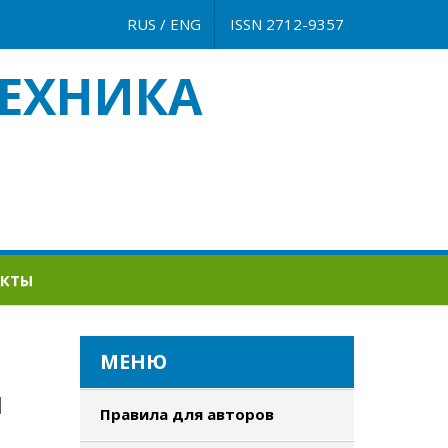
RUS
/
ENG
ISSN 2712-9357
ЕХНИКА
АКТЫ
МЕНЮ
И
Правила для авторов