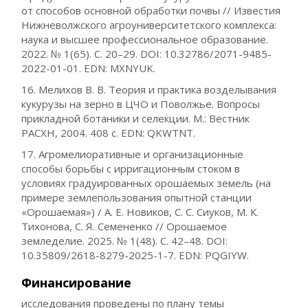
от способов основной обработки почвы // Известия
Нижневолжского агроуниверситетского комплекса:
наука и высшее профессиональное образование.
2022. № 1(65). С. 20–29. DOI: 10.32786/2071-9485-
2022-01-01. EDN: MXNYUK.
16. Мелихов В. В. Теория и практика возделывания
кукурузы на зерно в ЦЧО и Поволжье. Вопросы
прикладной ботаники и селекции. М.: Вестник
РАСХН, 2004. 408 с. EDN: QKWTNT.
17. Агромелиоративные и организационные
способы борьбы с ирригационным стоком в
условиях градуированных орошаемых земель (на
примере землепользования опытной станции
«Орошаемая») / А. Е. Новиков, С. С. Сиуков, М. К.
Тихонова, С. Я. Семененко // Орошаемое
земледелие. 2025. № 1(48). С. 42–48. DOI:
10.35809/2618-8279-2025-1-7. EDN: PQGIYW.
Финансирование
исследования проведены по плану темы