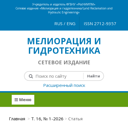
Учредитель и издатель ФГБНУ «РосНИИПМ»
Сетевое издание «Мелиорация и гидротехника/Land Reclamation and
Hydraulic Engineering»
RUS
/
ENG
ISSN 2712-9357
МЕЛИОРАЦИЯ И
ГИДРОТЕХНИКА
СЕТЕВОЕ ИЗДАНИЕ
Расширенный поиск
Меню
Главная
Т. 16, № 1-2026
Статья