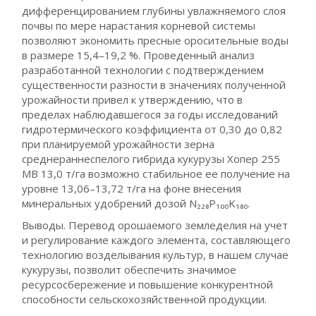
дифференцированием глубины увлажняемого слоя
почвы по мере нарастания корневой системы
позволяют экономить пресные оросительные воды
в размере 15,4–19,2 %. Проведенный анализ
разработанной технологии с подтверждением
существенности разности в значениях полученной
урожайности привел к утверждению, что в
пределах наблюдавшегося за годы исследований
гидротермического коэффициента от 0,30 до 0,82
при планируемой урожайности зерна
среднераннеспелого гибрида кукурузы Хопер 255
МВ 13,0 т/га возможно стабильное ее получение на
уровне 13,06–13,72 т/га на фоне внесения
минеральных удобрений дозой N₂₂₈P₁₀₀K₁₈₀.
Выводы. Перевод орошаемого земледелия на учет
и регулирование каждого элемента, составляющего
технологию возделывания культур, в нашем случае
кукурузы, позволит обеспечить значимое
ресурсосбережение и повышение конкурентной
способности сельскохозяйственной продукции.