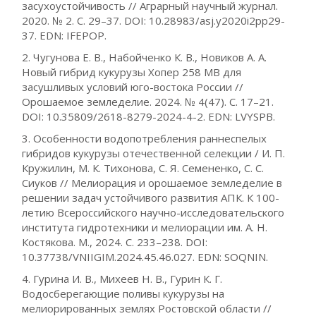
засухоустойчивость // Аграрный научный журнал.
2020. № 2. С. 29–37. DOI: 10.28983/asj.y2020i2pp29-
37. EDN: IFEPOP.
2. Чугунова Е. В., Набойченко К. В., Новиков А. А.
Новый гибрид кукурузы Хопер 258 МВ для
засушливых условий юго-востока России //
Орошаемое земледелие. 2024. № 4(47). С. 17–21.
DOI: 10.35809/2618-8279-2024-4-2. EDN: LVYSPB.
3. Особенности водопотребления раннеспелых
гибридов кукурузы отечественной селекции / И. П.
Кружилин, М. К. Тихонова, С. Я. Семененко, С. С.
Сиуков // Мелиорация и орошаемое земледелие в
решении задач устойчивого развития АПК. К 100-
летию Всероссийского научно-исследовательского
института гидротехники и мелиорации им. А. Н.
Костякова. М., 2024. С. 233–238. DOI:
10.37738/VNIIGIM.2024.45.46.027. EDN: SOQNIN.
4. Гурина И. В., Михеев Н. В., Гурин К. Г.
Водосберегающие поливы кукурузы на
мелиорированных землях Ростовской области //