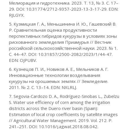
Мелиорация и гидротехника. 2023. Т. 13, № 3. С. 17–
29. DOI: 10.31774/2712-9357-2023-13-3-17-29. EDN:
RJLGYX.
5. Кузмицкая Г. А., Меньшинина И. Ю., Гашевский В.
Р. Сравнительная оценка продуктивности
перспективных гибридов кукурузы в условиях зоны
рискованного земледелия Приамурья // Вестник
российской сельскохозяйственной науки. 2023. № 1.
С. 44–47. DOI: 10.31857/2500-2082/2023/1/44-47.
EDN: OJPUBV.
6. Кузнецов П. И., Новиков А. Е., Мельников А. Г.
Инновационные технологии возделывания
кукурузы на орошаемых землях // Земледелие.
2011. № 2. C. 13–14. EDN: NXLRLJ.
7. Segovia-Cardozo D. A., Rodríguez-Sinobas L., Zubelzu
S. Water use efficiency of corn among the irrigation
districts across the Duero river basin (Spain):
Estimation of local crop coefficients by satellite images
// Agricultural Water Management. 2019. Vol. 212. P.
241–251. DOI: 10.1016/j.agwat.2018.08.042.