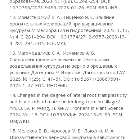
образование. 2023. № 1(69). С. 248–254. DOI:
10.32786/2071-9485-2023-01-26. EDN: BBRUNB.
12. Монастырский В. А., Тищенко Я. С. Влияние
оросительных мелиораций при выращивании
кукурузы // Мелиорация и гидротехника. 2023. Т. 13,
№ 4. С. 281–294. DOI: 10.31774/2712-9357-2023-13-
4-281-294. EDN: FOUMKI.
13. Магомедалиев С. А., Исмаилов А. Б.
Совершенствование элементов технологии
возделывания кукурузы на зерно в орошаемых
условиях Дагестана // Известия Дагестанского ГАУ.
2025. № 1(25). С. 47–51. DOI: 10.52671/26867591-
2025-1-47. EDN: RHOFMU.
14. Changes in the degree of lateral root trait plasticity
and trade-offs of maize under long-term no tillage / L.
Yin, Q. Lv, P. Wang, H. Xie // Frontiers in Plant Science.
2024. Vol. 15. DOI: 10.3389/fpls.2024.1345189. EDN:
UMJWKB.
15. Мелихов В. В., Фролова М. В., Лысенко И. А.
Продуктивность зерновой кукурузы в зависимости