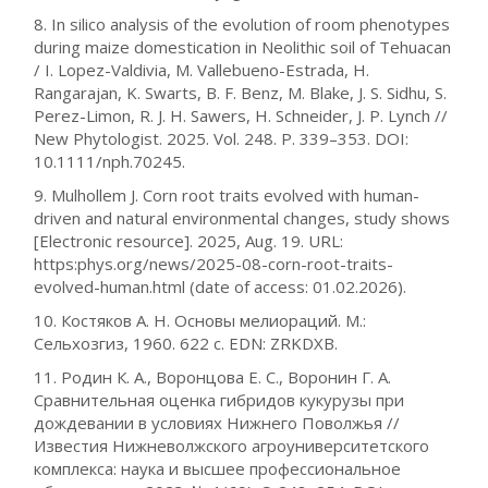
8. In silico analysis of the evolution of room phenotypes
during maize domestication in Neolithic soil of Tehuacan
/ I. Lopez-Valdivia, M. Vallebueno-Estrada, H.
Rangarajan, K. Swarts, B. F. Benz, M. Blake, J. S. Sidhu, S.
Perez-Limon, R. J. H. Sawers, H. Schneider, J. P. Lynch //
New Phytologist. 2025. Vol. 248. P. 339–353. DOI:
10.1111/nph.70245.
9. Mulhollem J. Corn root traits evolved with human-
driven and natural environmental changes, study shows
[Electronic resource]. 2025, Aug. 19. URL:
https:phys.org/news/2025-08-corn-root-traits-
evolved-human.html (date of access: 01.02.2026).
10. Костяков A. H. Основы мелиораций. M.:
Сельхозгиз, 1960. 622 с. EDN: ZRKDXB.
11. Родин К. А., Воронцова Е. С., Воронин Г. А.
Сравнительная оценка гибридов кукурузы при
дождевании в условиях Нижнего Поволжья //
Известия Нижневолжского агроуниверситетского
комплекса: наука и высшее профессиональное