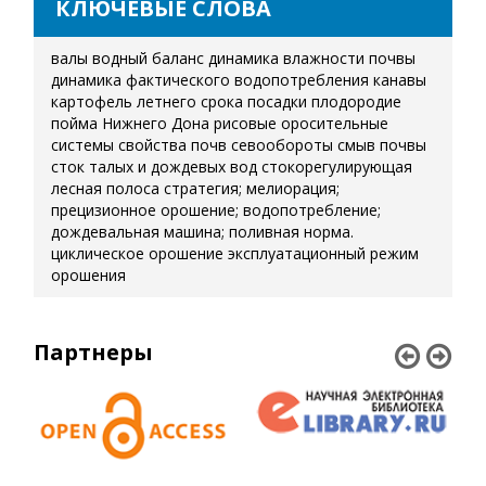
КЛЮЧЕВЫЕ СЛОВА
валы
водный баланс
динамика влажности почвы
динамика фактического водопотребления
канавы
картофель летнего срока посадки
плодородие
пойма Нижнего Дона
рисовые оросительные
системы
свойства почв
севообороты
смыв почвы
сток талых и дождевых вод
стокорегулирующая
лесная полоса
стратегия; мелиорация;
прецизионное орошение; водопотребление;
дождевальная машина; поливная норма.
циклическое орошение
эксплуатационный режим
орошения
Партнеры