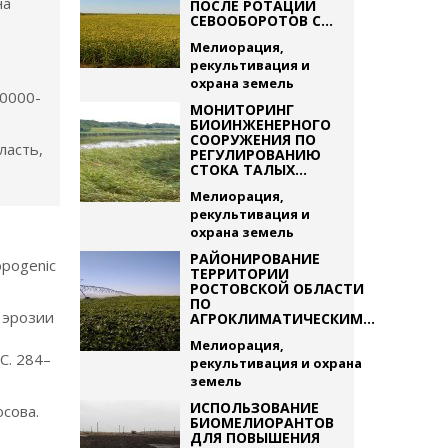
на
ПОСЛЕ РОТАЦИИ
СЕВООБОРОТОВ С...
Мелиорация,
рекультивация и
охрана земель
 0000-
МОНИТОРИНГ
БИОИНЖЕНЕРНОГО
СООРУЖЕНИЯ ПО
ласть,
РЕГУЛИРОВАНИЮ
СТОКА ТАЛЫХ...
Мелиорация,
рекультивация и
охрана земель
РАЙОНИРОВАНИЕ
ropogenic
ТЕРРИТОРИИ
РОСТОВСКОЙ ОБЛАСТИ
ПО
т эрозии
АГРОКЛИМАТИЧЕСКИМ...
Мелиорация,
 С. 284–
рекультивация и охрана
земель
ИСПОЛЬЗОВАНИЕ
осова.
БИОМЕЛИОРАНТОВ
ДЛЯ ПОВЫШЕНИЯ