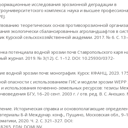
оинформационные исследования эрозионной деградации в
гроуниверситетского комплекса: наука и высшее профессион
EJ.
енствованию теоретических основ противоэрозионной организ
ния экологически сбалансированных агроландшафтов в сис
 Курской сельскохозяйственной академии. 2017. № 6. С. 13–
Оценка потенциала водной эрозии почв Ставропольского каря н
й журнал. 2019. № 3(12). С. 1–12. DOI: 10.25930/0372-
ие водной эрозии почв: монография. Курск: КФАНЦ, 2023. 175
нной опасности с использованием ГИС и модели эрозии WEPP 
 и использования почвенно-земельных ресурсов: тезисы Ме
воведения БГУ, 16–20 сент. 2003 г. / отв. ред. В. С. Аношко. 
исление. Историческая справка и основополагающие определен
териалы 8-й Междунар. конф., Пущино, Московская обл., 9–1
атики, 2020. Ч. 2. С. 321–327. DOI:
038265. EDN: DOMLNV.