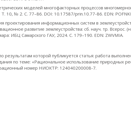
ометрических моделей многофакторных процессов многомерно
 10, № 2. С. 77–86. DOI: 10.17587/prin.10.77-86. EDN: POFNK
логия проектирования информационных систем в землеустройс
ационное развитие землеустройства: сб. науч. тр. Всерос. (н
Самара: ИБЦ Самарского ГАУ, 2024. С. 179–190. EDN: ZWVMIA.
по результатам которой публикуется статья: работа выполне
адания по теме: «Рациональное использование природных ре
трационный номер НИОКТР: 124040200008-7.