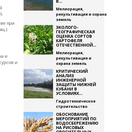
В...
й
Мелиорация,
R.
рекультивация и охрана
земель
тве при
ЭКОЛОГО-
ац.)
ГЕОГРАФИЧЕСКАЯ
ОЦЕНКА СОРТОВ
КАРТОФЕЛЯ
ОТЕЧЕСТВЕННОЙ...
Мелиорация,
на и
рекультивация и
сурсов и
охрана земель
КРИТИЧЕСКИЙ
АНАЛИЗ
ИНЖЕНЕРНОЙ
ЗАЩИТЫ НИЖНЕЙ
КУБАНИ В
УСЛОВИЯХ...
Гидротехническое
строительство
ОБОСНОВАНИЕ
МЕРОПРИЯТИЙ ПО
ВОДОСБЕРЕЖЕНИЮ
НА РИСОВЫХ
ОРОСИТЕЛЬНЫХ...