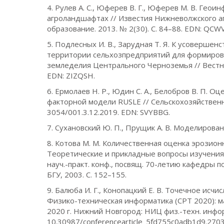
4. Рулев А. С., Юферев В. Г., Юферев М. В. Ге
агроландшафтах // Известия Нижневолжского а
образование. 2013. № 2(30). С. 84–88. EDN: QCWV
5. Подлесных И. В., Зарудная Т. Я. К усоверш
территории сельхозпредприятий для формирова
земледелия Центрального Черноземья // Вестник
EDN: ZIZQSH.
6. Ермолаев Н. Р., Юдин С. А., Белобров В. П. 
факторной модели RUSLE // Сельскохозяйственны
3054/001.3.12.2019. EDN: SVYBBG.
7. Сухановский Ю. П., Прущик А. В. Моделирован
8. Котова М. М. Количественная оценка эрозио
Теоретические и прикладные вопросы изучения
науч.-практ. конф., посвящ. 70-летию кафедры поч
БГУ, 2003. С. 152–155.
9. Балюба И. Г., Конопацкий Е. В. Точечное исч
Физико-техническая информатика (СРТ 2020): ма
2020 г. Нижний Новгород: НИЦ физ.-техн. информ
10.30987/conferencearticle_5fd755c0adb1d9.27