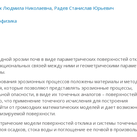
к Людмила Николаевна
,
Радев Станислав Юрьевич
офизика
дной эрозии почв в виде параметрических поверхностей отк
нкциональных связей между ними и геометрическими парам
вы.
ирования эрозионных процессов положены материалы и мето
я, которые позволяют представлять эрозионные процессы,
ой опасности, в виде их точечных аналогов – поверхносте
о, что применение точечного исчисления для построения
уйти от громоздких математических моделей и дает возможн
ализируемой поверхности.
рические модели поверхностей отклика и системы точечны
оя осадков, стока воды и поглощение ее почвой в произвол