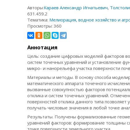
Авторы:
Караев Александр Игнатьевич
,
Толстоли
631.459.2
Тематика:
Мелиорация, водное хозяйство и агр
Просмотры:
360
Аннотация
Цель: создание цифровых моделей факторов во
систем точечных уравнений и установление фу
микро- и нанорельефа участка поверхности поч
Материалы и методы. В основу способа модел
математического аппарата точечного исчислени
вызванные совокупностью факторов потенциальн
отклика и систем точечных уравнений. Отмечен
поверхностей отклика данного типа позволяет 
получать числовые значения в любой точке ан
Результаты. Получены формализованные геомет
уравнений факторов: формирование толщины сл
точке поверхности земельного участка.