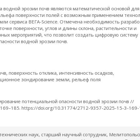
 водной эрозии почв являются математической основой для
ельефа поверхности полей с возможным применением техно
мли сервиса ВЕГА-Science. Отмечена необходимость разрабо
очке поверхности, углов и длины склона, растительности и
ных мероприятий, что позволит создать цифровую систему
асности водной эрозии почв.
чв, поверхность отклика, интенсивность осадков,
нционное зондирование земли, рельеф поля
елирование потенциальной опасности водной эрозии почв //
. 169–185. https://doi.org/10.31774/2712-9357-2025-15-3-169-
 технических наук, старший научный сотрудник, Мелитопольс