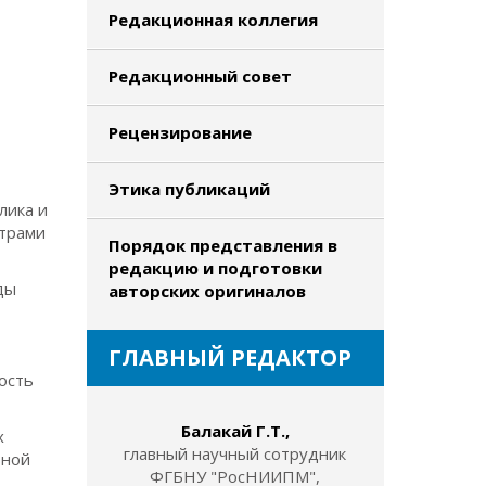
Редакционная коллегия
Редакционный совет
Рецензирование
Этика публикаций
лика и
етрами
Порядок представления в
редакцию и подготовки
ды
авторских оригиналов
й
ГЛАВНЫЙ РЕДАКТОР
ость
Балакай Г.Т.,
х
главный научный сотрудник
ьной
ФГБНУ "РосНИИПМ",