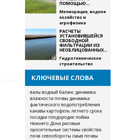
ПОМОЩЬЮ...
Мелиорация, водное
хозяйство и
агрофизика
РАСЧЕТЫ
УСТАНОВИВШЕЙСЯ
СВОБОДНОЙ
ФИЛЬТРАЦИИ ИЗ
НЕОБЛИЦОВАННЫХ...
Гидротехническое
строительство
КЛЮЧЕВЫЕ СЛОВА
валы
водный баланс
динамика
влажности почвы
динамика
фактического водопотребления
канавы
картофель летнего срока
посадки
плодородие
пойма
Нижнего Дона
рисовые
оросительные системы
свойства
почв
севообороты
смыв почвы