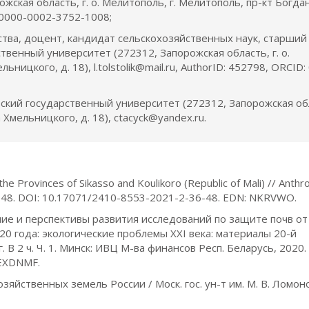
ская область, г. о. Мелитополь, г. Мелитополь, пр-кт Богда
: 0000-0002-3752-1008;
ства, доцент, кандидат сельскохозяйственных наук, старший
венный университет (272312, Запорожская область, г. о.
ницкого, д. 18), l.tolstolik@mail.ru, AuthorID: 452798, ORCID:
ьский государственный университет (272312, Запорожская об
 Хмельницкого, д. 18), ctacyck@yandex.ru.
the Provinces of Sikasso and Koulikoro (Republic of Mali) // Anth
. 36–48. DOI: 10.17071/2410-8553-2021-2-36-48. EDN: NKRVWO.
ояние и перспективы развития исследований по защите почв о
20 года: экологические проблемы XXI века: материалы 20-й
г. В 2 ч. Ч. 1. Минск: ИВЦ М-ва финансов Респ. Беларусь, 2020.
 EXDNMF.
зяйственных земель России / Моск. гос. ун-т им. М. В. Ломон