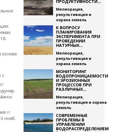
ПРОДУКТИВНОСТИ...
Мелиорация,
альное
рекультивация и
охрана земель
ации
К ВОПРОСУ
темах
ПЛАНИРОВАНИЯ
ЭКСПЕРИМЕНТА ПРИ
18.
ПРОВЕДЕНИИ
НАТУРНЫХ...
Мелиорация,
а основе
рекультивация и
охрана земель
МОНИТОРИНГ
 с.
ВОДОПРОНИЦАЕМОСТИ
И ЭРОЗИОННЫХ
//
ПРОЦЕССОВ ПРИ
РАЗЛИЧНЫХ...
ждунар.
Минск:
Мелиорация,
рекультивация и охрана
земель
ия //
СОВРЕМЕННЫЕ
3 нояб.
ПРОБЛЕМЫ В
УПРАВЛЕНИИ
ВОДОРАСПРЕДЕЛЕНИЕМ