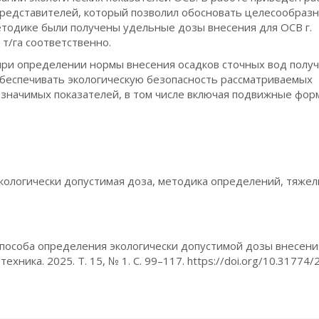
представителей, который позволил обосновать целесообраз
тодике были получены удельные дозы внесения для ОСВ г.
 т/га соответственно.
ри определении нормы внесения осадков сточных вод полу
обеспечивать экологическую безопасность рассматриваемых
 значимых показателей, в том числе включая подвижные фор
экологически допустимая доза, методика определений, тяже
я способа определения экологически допустимой дозы внесени
ника. 2025. Т. 15, № 1. С. 99–117. https://doi.org/10.31774/