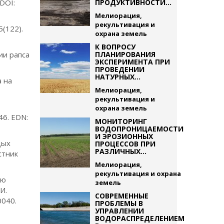
DOI:
ПРОДУКТИВНОСТИ...
Мелиорация,
рекультивация и
5(122).
охрана земель
К ВОПРОСУ
ии рапса
ПЛАНИРОВАНИЯ
ЭКСПЕРИМЕНТА ПРИ
ПРОВЕДЕНИИ
НАТУРНЫХ...
а на
Мелиорация,
рекультивация и
охрана земель
46. EDN:
МОНИТОРИНГ
ВОДОПРОНИЦАЕМОСТИ
И ЭРОЗИОННЫХ
дых
ПРОЦЕССОВ ПРИ
РАЗЛИЧНЫХ...
стник
Мелиорация,
рекультивация и охрана
ию
земель
И.
СОВРЕМЕННЫЕ
0040.
ПРОБЛЕМЫ В
УПРАВЛЕНИИ
ВОДОРАСПРЕДЕЛЕНИЕМ