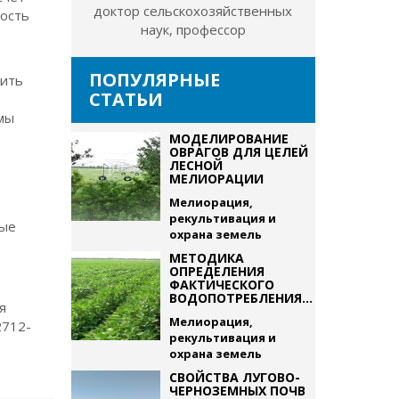
доктор сельскохозяйственных
ность
наук, профессор
ПОПУЛЯРНЫЕ
чить
СТАТЬИ
мы
МОДЕЛИРОВАНИЕ
ОВРАГОВ ДЛЯ ЦЕЛЕЙ
ЛЕСНОЙ
МЕЛИОРАЦИИ
Мелиорация,
рекультивация и
лые
охрана земель
МЕТОДИКА
ОПРЕДЕЛЕНИЯ
ФАКТИЧЕСКОГО
ВОДОПОТРЕБЛЕНИЯ...
я
Мелиорация,
2712-
рекультивация и
охрана земель
СВОЙСТВА ЛУГОВО-
ЧЕРНОЗЕМНЫХ ПОЧВ