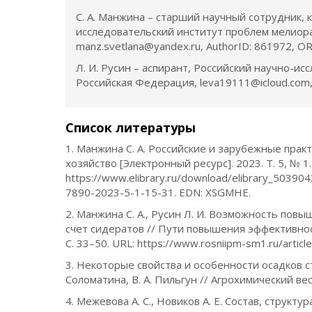
С. А. Манжина – старший научный сотрудник, 
исследовательский институт проблем мелиора
manz.svetlana@yandex.ru, AuthorID: 861972, O
Л. И. Русин – аспирант, Российский научно-и
Российская Федерация, leva19111@icloud.com,
Список литературы
1. Манжина С. А. Российские и зарубежные прак
хозяйство [Электронный ресурс]. 2023. Т. 5, № 1.
https://www.elibrary.ru/download/elibrary_5039
7890-2023-5-1-15-31. EDN: XSGMHE.
2. Манжина С. А., Русин Л. И. Возможность пов
счет сидератов // Пути повышения эффективнос
С. 33–50. URL: https://www.rosniipm-sm1.ru/arti
3. Некоторые свойства и особенности осадков сточ
Соломатина, В. А. Пильгун // Агрохимический вес
4. Межевова А. С., Новиков А. Е. Состав, струк