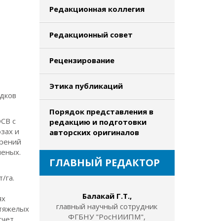
Редакционная коллегия
Редакционный совет
Рецензирование
Этика публикаций
адков
Порядок представления в
СВ с
редакцию и подготовки
зах и
авторских оригиналов
брений
ченых.
ГЛАВНЫЙ РЕДАКТОР
/га.
Балакай Г.Т.,
ях
главный научный сотрудник
 тяжелых
ФГБНУ "РосНИИПМ",
счет