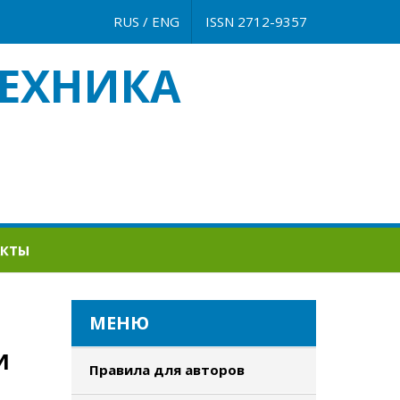
RUS
/
ENG
ISSN 2712-9357
ЕХНИКА
АКТЫ
МЕНЮ
И
Правила для авторов