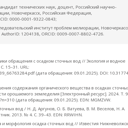
кандидат технических наук, доцент, Российский научно-
ции, Новочеркасск, Российская Федерация,
RCID: 0000-0001-9322-0843;
сследовательский институт проблем мелиорации, Новочеркасс
 AuthorID: 1204138, ORCID: 0009-0007-8802-4726.
тики обращения с осадком сточных вод // Экология и водное
 С. 15–31. URL:
0439_66763284.pdf (дата обращения: 09.01.2025). DOI: 10.3177
ышения содержания органического вещества в осадках сточны
ти орошаемого земледелия [Электронный ресурс]. 2024. Т. 9
cle?n=310 (дата обращения: 09.01.2025). EDN: MGMZVW.
ных вод / Н. Д. Аргунов, О. Б. Ватуева, В. М. Веселов, Н. А.
тник. 2013. № 4. С. 39–43. EDN: RRWIHN.
тура и морфология осадка сточных вод // Известия Нижневолжс