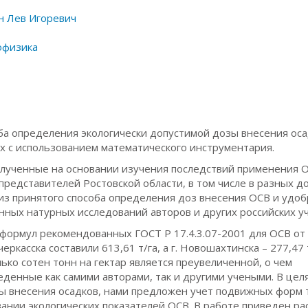
н Лев Игоревич
офизика
ба определения экологически допустимой дозы внесения ос
их с использованием математического инструментария.
лученные на основании изучения последствий применения О
едставителей Ростовской области, в том числе в разных до
лиз принятого способа определения доз внесения ОСВ и удо
данных натурных исследований авторов и других российских у
 формул рекомендованных ГОСТ Р 17.4.3.07-2001 для ОСВ от
касска составили 613,61 т/га, а г. Новошахтинска – 277,47 т
ько сотен тонн на гектар является преувеличенной, о чем
денные как самими авторами, так и другими учеными. В цел
ы внесения осадков, нами предложен учет подвижных форм
ании экологических показателей ОСВ. В работе приведен ра