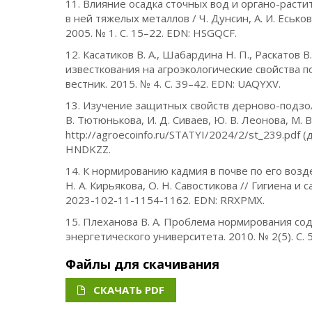
11. Влияние осадка сточных вод и органо-раст
в ней тяжелых металлов / Ч. Дунсин, А. И. Еськов
2005. № 1. С. 15–22. EDN: HSGQCF.
12. Касатиков В. А., Шабардина Н. П., Раскатов
известкования на агроэкологические свойства 
вестник. 2015. № 4. С. 39–42. EDN: UAQYXV.
13. Изучение защитных свойств дерново-подзол
В. Тютюнькова, И. Д. Сиваев, Ю. В. Леонова, М. 
http://agroecoinfo.ru/STATYI/2024/2/st_239.pdf 
HNDKZZ.
14. К нормированию кадмия в почве по его воздей
Н. А. Кирьякова, О. Н. Савостикова // Гигиена и
2023-102-11-1154-1162. EDN: RRXPMX.
15. Плеханова В. А. Проблема нормирования сод
энергетического университета. 2010. № 2(5). С.
Файлы для скачивания
СКАЧАТЬ PDF