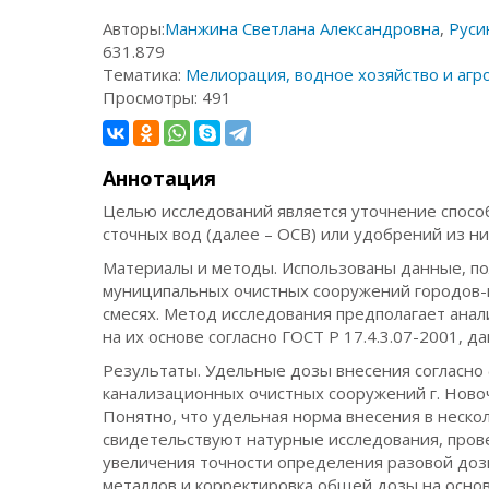
Авторы:
Манжина Светлана Александровна
,
Руси
631.879
Тематика:
Мелиорация, водное хозяйство и агр
Просмотры:
491
Аннотация
Целью исследований является уточнение спосо
сточных вод (далее – ОСВ) или удобрений из н
Материалы и методы. Использованы данные, по
муниципальных очистных сооружений городов-пр
смесях. Метод исследования предполагает ана
на их основе согласно ГОСТ Р 17.4.3.07-2001, 
Результаты. Удельные дозы внесения согласно
канализационных очистных сооружений г. Новочер
Понятно, что удельная норма внесения в нескол
свидетельствуют натурные исследования, прове
увеличения точности определения разовой доз
металлов и корректировка общей дозы на основ