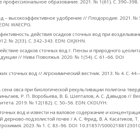
е профессиональное образование. 2021. № 1(61). С. 390–398. 
 вод – высокоэффективное удобрение // Плодородие. 2021. № 
. EDN: WAECPG.
 эффективность действия осадков сточных вод при возделыван
12. № 2(33). С. 342–343. EDN: OXJXHN.
ледействие осадков сточных вод г. Пензы и природного цеолит
укции // Нива Поволжья. 2020. № 1(54). С. 61–66. DOI
ких сточных вод // Агрохимический вестник. 2013. № 4. С. 44–
ь сена овса при биологической рекультивации полигона твер
иньгаев, Р. П. Воробьева, В. Б. Шепталов, А. С. Давыдов // Ве
тета. 2019. № 12(182). С. 50–56. EDN: CKDUYH.
сточных вод и извести на валовое содержание и концентрац
ерново-подзолистой почве / А. С. Фрид, В. А. Касатиков, Т. 
 Агрохимия. 2023. № 1. С. 83–96. DOI: 10.31857/S000218812301