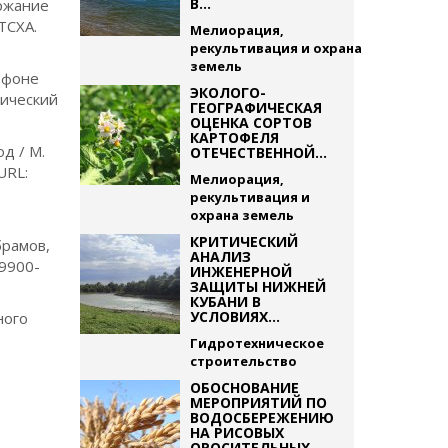
В...
ержание
 ТСХА.
Мелиорация,
рекультивация и охрана
земель
а фоне
ЭКОЛОГО-
мический
ГЕОГРАФИЧЕСКАЯ
ОЦЕНКА СОРТОВ
КАРТОФЕЛЯ
д / М.
ОТЕЧЕСТВЕННОЙ...
URL:
Мелиорация,
рекультивация и
охрана земель
КРИТИЧЕСКИЙ
брамов,
АНАЛИЗ
-9900-
ИНЖЕНЕРНОЙ
ЗАЩИТЫ НИЖНЕЙ
КУБАНИ В
УСЛОВИЯХ...
ного
Гидротехническое
строительство
ОБОСНОВАНИЕ
МЕРОПРИЯТИЙ ПО
ВОДОСБЕРЕЖЕНИЮ
НА РИСОВЫХ
ОРОСИТЕЛЬНЫХ...