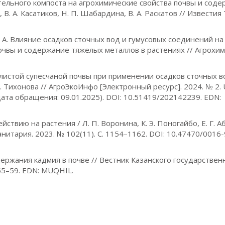
ительного компоста на агрохимические свойства почвы и сод
, В. А. Касатиков, Н. П. Шабардина, В. А. Раскатов // Известия
 В. А. Влияние осадков сточных вод и гумусовых соединений н
почвы и содержание тяжелых металлов в растениях // Агрохи
истой супесчаной почвы при применении осадков сточных во
В. Тихонова // АгроЭкоИнфо [Электронный ресурс]. 2024. № 2. 
(дата обращения: 09.01.2025). DOI: 10.51419/202142239. EDN:
ствию на растения / Л. П. Воронина, К. Э. Поногайбо, Е. Г. А
 санитария. 2023. № 102(11). С. 1154–1162. DOI: 10.47470/0016
ержания кадмия в почве // Вестник Казанского государствен
 55–59. EDN: MUQHIL.