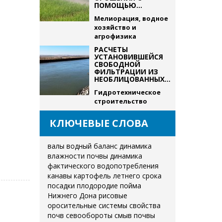
ПОМОЩЬЮ...
Мелиорация, водное
хозяйство и
агрофизика
РАСЧЕТЫ
УСТАНОВИВШЕЙСЯ
СВОБОДНОЙ
ФИЛЬТРАЦИИ ИЗ
НЕОБЛИЦОВАННЫХ...
Гидротехническое
строительство
КЛЮЧЕВЫЕ СЛОВА
валы
водный баланс
динамика
влажности почвы
динамика
фактического водопотребления
канавы
картофель летнего срока
посадки
плодородие
пойма
Нижнего Дона
рисовые
оросительные системы
свойства
почв
севообороты
смыв почвы