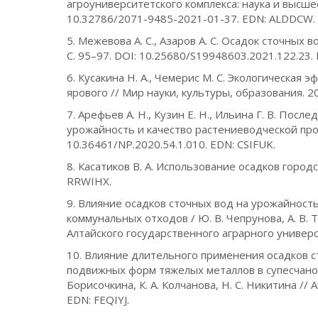
агроуниверситетского комплекса: наука и высше
10.32786/2071-9485-2021-01-37. EDN: ALDDCW.
5. Межевова А. С., Азаров А. С. Осадок сточных
С. 95–97. DOI: 10.25680/S19948603.2021.122.23
6. Кусакина Н. А., Чемерис М. С. Экологическая
ярового // Мир науки, культуры, образования. 20
7. Арефьев А. Н., Кузин Е. Н., Ильина Г. В. Пос
урожайность и качество растениеводческой прод
10.36461/NP.2020.54.1.010. EDN: CSIFUK.
8. Касатиков В. А. Использование осадков городс
RRWIHX.
9. Влияние осадков сточных вод на урожайност
коммунальных отходов / Ю. В. Чепрунова, А. В. Т
Алтайского государственного аграрного универси
10. Влияние длительного применения осадков 
подвижных форм тяжелых металлов в супесчаной д
Борисочкина, К. А. Колчанова, Н. С. Никитина //
EDN: FEQIYJ.