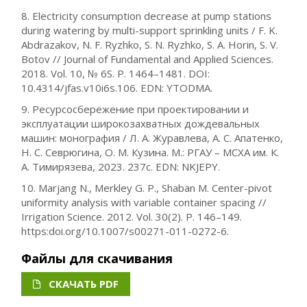
8. Electricity consumption decrease at pump stations
during watering by multi-support sprinkling units / F. K.
Abdrazakov, N. F. Ryzhko, S. N. Ryzhko, S. A. Horin, S. V.
Botov // Journal of Fundamental and Applied Sciences.
2018. Vol. 10, № 6S. P. 1464–1481. DOI:
10.4314/jfas.v10i6s.106. EDN: YTODMA.
9. Ресурсосбережение при проектировании и
эксплуатации широкозахватных дождевальных
машин: монография / Л. А. Журавлева, А. С. Апатенко,
Н. С. Севрюгина, О. М. Кузина. М.: РГАУ – МСХА им. К.
А. Тимирязева, 2023. 237с. EDN: NKJEPY.
10. Marjang N., Merkley G. P., Shaban M. Center-pivot
uniformity analysis with variable container spacing //
Irrigation Science. 2012. Vol. 30(2). P. 146–149.
https:doi.org/10.1007/s00271-011-0272-6.
Файлы для скачивания
СКАЧАТЬ PDF