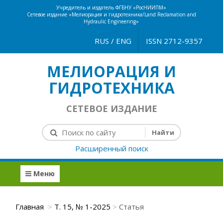
Учредитель и издатель ФГБНУ «РосНИИПМ»
Сетевое издание «Мелиорация и гидротехника/Land Reclamation and
Hydraulic Engineering»
RUS
/
ENG
ISSN 2712-9357
МЕЛИОРАЦИЯ И
ГИДРОТЕХНИКА
СЕТЕВОЕ ИЗДАНИЕ
Расширенный поиск
Меню
Главная
Т. 15, № 1-2025
Статья