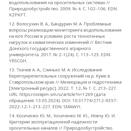
водопользования на оросительных системах //
Природообустройство. 2009. № 4. С. 102–106. EDN:
KZPKFT.
12. Волосухин В. А., Бандурин М. А. Проблемные
вопросы реализации мониторинга водопользования
на юге России в условиях роста техногенных
нагрузок и климатических изменений // Вестник
Донского государственного аграрного
университета. 2017. № 2-1(24). С. 113–123. EDN:
YRSCGH.
13. Ткачев А. А., Слинько М. А. Исследование
берегоукрепительных сооружений на р. Куме в
Ставропольском крае // Мелиорация и гидротехника
[Электронный ресурс]. 2022. Т. 12, № 1. С. 213–227.
URL: https:rosniipm-sm.ru/article?n=1269 (дата
обращения: 13.05.2024). DOI: 10.31774/2712-9357-
2022-12-1-213-227. EDN: SMAWYI.
14. Косиченко Ю. М., Косиченко М. Ю., Иовчу Ю. И.
Критерии эксплуатационной надежности
оросительных каналов // Природообустройство.