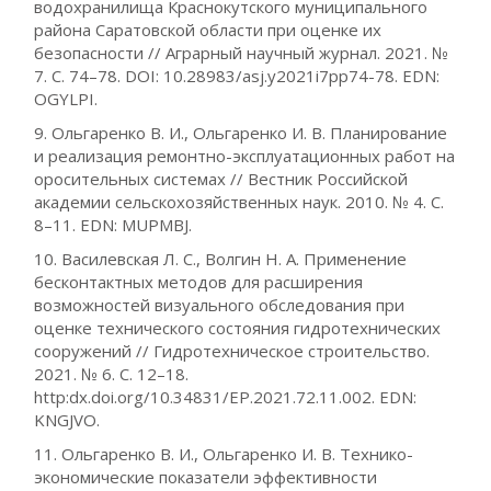
водохранилища Краснокутского муниципального
района Саратовской области при оценке их
безопасности // Аграрный научный журнал. 2021. №
7. С. 74–78. DOI: 10.28983/asj.y2021i7pp74-78. EDN:
OGYLPI.
9. Ольгаренко В. И., Ольгаренко И. В. Планирование
и реализация ремонтно-эксплуатационных работ на
оросительных системах // Вестник Российской
академии сельскохозяйственных наук. 2010. № 4. С.
8–11. EDN: MUPMBJ.
10. Василевская Л. С., Волгин Н. А. Применение
бесконтактных методов для расширения
возможностей визуального обследования при
оценке технического состояния гидротехнических
сооружений // Гидротехническое строительство.
2021. № 6. С. 12–18.
http:dx.doi.org/10.34831/EP.2021.72.11.002. EDN:
KNGJVO.
11. Ольгаренко В. И., Ольгаренко И. В. Технико-
экономические показатели эффективности