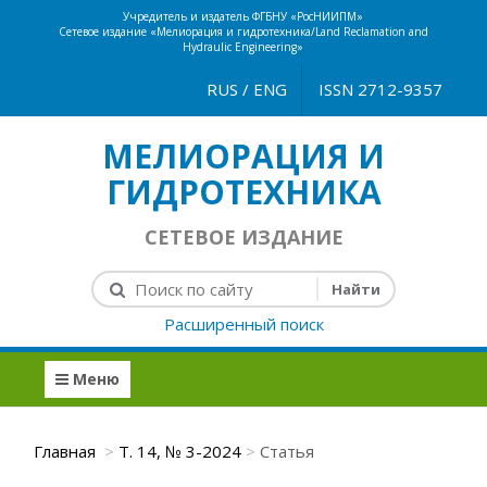
Учредитель и издатель ФГБНУ «РосНИИПМ»
Сетевое издание «Мелиорация и гидротехника/Land Reclamation and
Hydraulic Engineering»
RUS
/
ENG
ISSN 2712-9357
МЕЛИОРАЦИЯ И
ГИДРОТЕХНИКА
СЕТЕВОЕ ИЗДАНИЕ
Расширенный поиск
Меню
Главная
Т. 14, № 3-2024
Статья