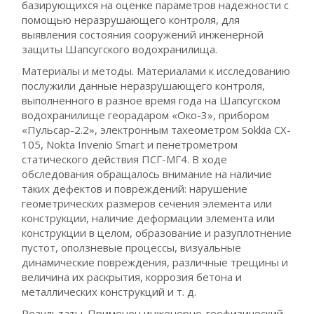
базирующихся на оценке параметров надежности с
помощью неразрушающего контроля, для
выявления состояния сооружений инженерной
защиты Шапсугского водохранилища.
Материалы и методы. Материалами к исследованию
послужили данные неразрушающего контроля,
выполненного в разное время года на Шапсугском
водохранилище георадаром «Око-3», прибором
«Пульсар-2.2», электронным тахеометром Sokkia CX-
105, Nokta Invenio Smart и пенетрометром
статического действия ПСГ-МГ4. В ходе
обследования обращалось внимание на наличие
таких дефектов и повреждений: нарушение
геометрических размеров сечения элемента или
конструкции, наличие деформации элемента или
конструкции в целом, образование и разуплотнение
пустот, оползневые процессы, визуальные
динамические повреждения, различные трещины и
величина их раскрытия, коррозия бетона и
металлических конструкций и т. д.
Результаты. Применен инженерно-геофизический