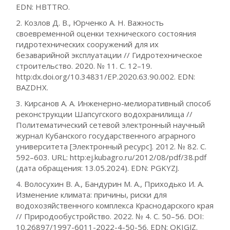
EDN: HBTTRO.
2. Козлов Д. В., Юрченко А. Н. Важность
своевременной оценки технического состояния
гидротехнических сооружений для их
безаварийной эксплуатации // Гидротехническое
строительство. 2020. № 11. С. 12–19.
http:dx.doi.org/10.34831/EP.2020.63.90.002. EDN:
BAZDHX.
3. Кирсанов А. А. Инженерно-мелиоративный способ
реконструкции Шапсугского водохранилища //
Политематический сетевой электронный научный
журнал Кубанского государственного аграрного
университета [Электронный ресурс]. 2012. № 82. С.
592–603. URL: http:ej.kubagro.ru/2012/08/pdf/38.pdf
(дата обращения: 13.05.2024). EDN: PGKYZJ.
4. Волосухин В. А., Бандурин М. А., Приходько И. А.
Изменение климата: причины, риски для
водохозяйственного комплекса Краснодарского края
// Природообустройство. 2022. № 4. С. 50–56. DOI:
10.26897/1997-6011-2022-4-50-56. EDN: OKIGJZ.